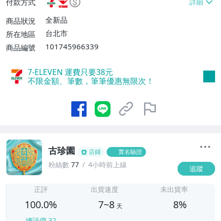
付款方式
不付款【免運費】、萊爾富取貨付款【單件
運費$60、滿5件或消費滿$1299免運
全新品
商品狀況
費】、宅配/貨運【單件運費$120、滿5件
台北市
所在地區
或消費滿$1599免運費】
101745966339
商品編號
7-ELEVEN 運費只要
38
元
不限金額、筆數，筆筆優惠無限次！
古珍園
店鋪
實名驗證
粉絲數
77
4小時前上線
追蹤
7
正評
出貨速度
未出貨率
100.0%
7~8
8%
天
總評價
32