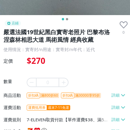
店鋪
嚴選法國19世紀黑白實寄老照片 巴黎布洛
0
涅森林相思大道 馬術風情 經典收藏
使用情況：實寄封/n用途：實寄封/n年代：近代
$270
定價
數量
商品活動
折扣碼
滿800折60
折扣碼
滿30000享95折
運費活動
運費抵用券
週末7-11免運
運費規則
7-ELEVEN取貨付款【單件運費$38、滿5件
或消費滿$1299免運費】、7-ELEVEN取貨