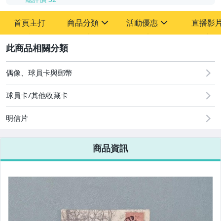
首頁主打
商品分類
活動優惠
直播影
sign
sign
2
其它
[全店] 粉絲專享
[全店] 周年慶
偶像、球員卡與郵幣
球員卡/其他收藏卡
明信片
商品資訊