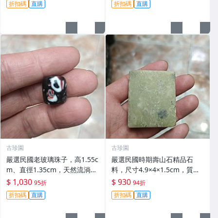
折扣碼
直購
折扣碼
直購
古珍園
古珍園
嚴選民國老玻璃珠子，高1.55c
嚴選民國時期壽山石精品石
m、直徑1.35cm，天然流淌花
料，尺寸4.9×4×1.5cm，質地
紋搭配珍珠魚，獨特設計超適
柔韌雕琢順手。適合文玩收藏
$ 1,030
$ 930
95折
94折
合收藏或贈送。 黑色玻璃珠 珠
或創作。 壽山石 石頭 文玩
折扣碼
直購
折扣碼
直購
寶 吊墜