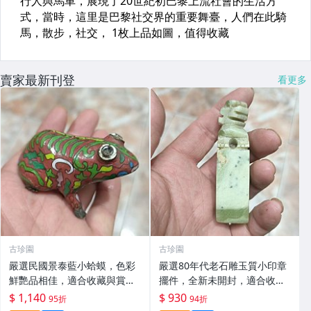
賣家最新刊登
看更多
古珍園
古珍園
嚴選民國景泰藍小蛤蟆，色彩
嚴選80年代老石雕玉質小印章
鮮艷品相佳，適合收藏與賞玩
擺件，全新未開封，適合收藏
紅珊瑚 青花瓷 老器物
與贈送 80年代 石雕 印章擺件
$ 1,140
$ 930
95折
94折