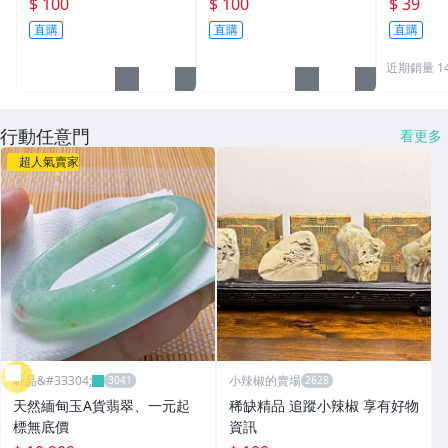
$ 100
$ 100
$ 39
家具 大理
直購
直購
直購
雕 玉雕 
近期銷量 1
行動任意門
看更多
超人氣賣家
昕品&#33304;
小辣椒的賣場
天然緬甸玉A貨翡翠、一元起
稀缺精品 追蹤小辣椒 享有好物
標無底價
資訊