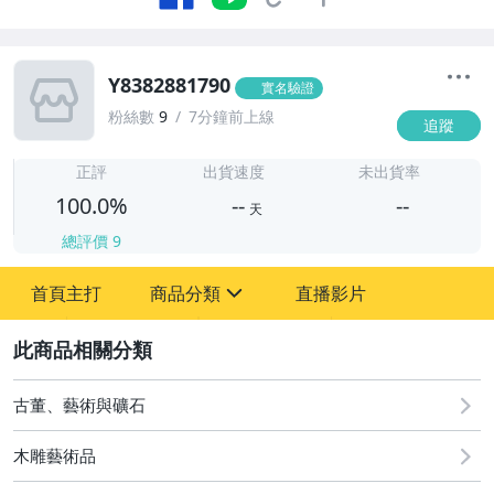
Y8382881790
實名驗證
粉絲數
9
7分鐘前上線
追蹤
-
-
正評
出貨速度
未出貨率
100.0%
--
--
天
總評價
9
-
首頁主打
商品分類
直播影片
-
sign
圖書/影音/文具
2
古董、藝術與礦石
古董、藝術與礦石
居家、家具與園藝
木雕藝術品
偶像、球員卡與郵幣