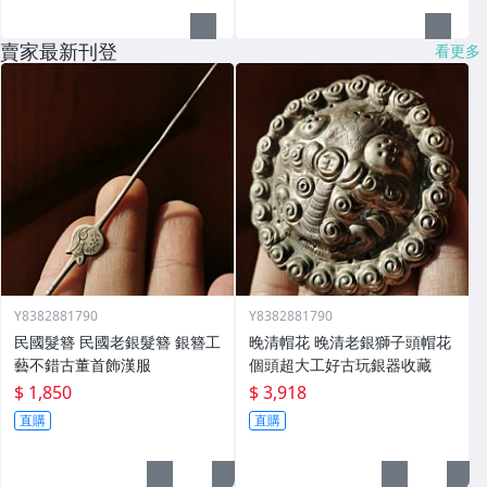
賣家最新刊登
看更多
Y8382881790
Y8382881790
民國髮簪 民國老銀髮簪 銀簪工
晚清帽花 晚清老銀獅子頭帽花
藝不錯古董首飾漢服
個頭超大工好古玩銀器收藏
$ 1,850
$ 3,918
直購
直購