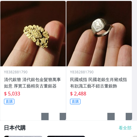
Y8382881790
Y8382881790
清代銀簪 清代銀包金髮簪萬事
民國戒指 民國老銀生肖豬戒指
如意 厚實工藝精良古董銀器
有款識工藝不錯古董銀飾
$ 5,033
$ 2,488
直購
直購
日本代購
看全部