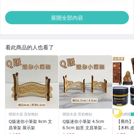
展開全部內容
看此商品的人也看了
聯穎木器 雷射雕刻
聯穎木器 雷射雕刻
喬尚網購
Q版迷你小筆架 8cm 文
Q版迷你小筆架 4.5cm
【喬尚】
昌筆架 展示架
6.5cm 如意 文昌筆架 展
【木料.
示架
護木油 木