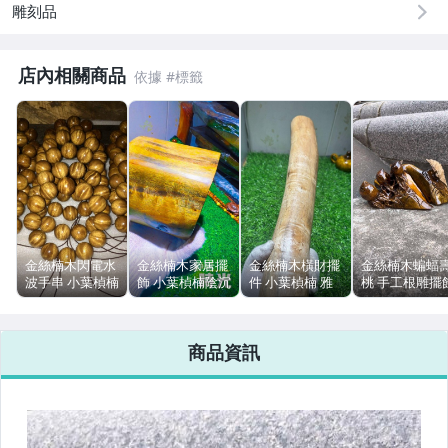
雕刻品
男性精品與服飾
店內相關商品
女裝與服飾配件
手錶與飾品配件
女包精品與女鞋
相機、攝影與周邊
運動、戶外與休閒
金絲楠木閃電水
金絲楠木家居擺
金絲楠木橫財擺
金絲楠木蝙蝠
波手串 小葉楨楠
飾 小葉楨楠陰沉
件 小葉楨楠 雅
桃 手工根雕擺
枯木老料 18mm
木 圓墩滿金絲水
安老料 水波紋菊
32x18x16cm
高拋
波 15cm
花瘤 直徑7cm
商品資訊