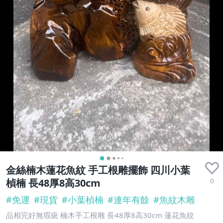
金絲楠木蓮花魚紋 手工根雕擺飾 四川小葉
0
楨楠 長48厚8高30cm
#
免運
#
現貨
#
小葉楨楠
#
連年有餘
#
魚紋木雕
品相完好無瑕疵 楠木手工根雕 長48厚8高30cm 蓮花魚紋