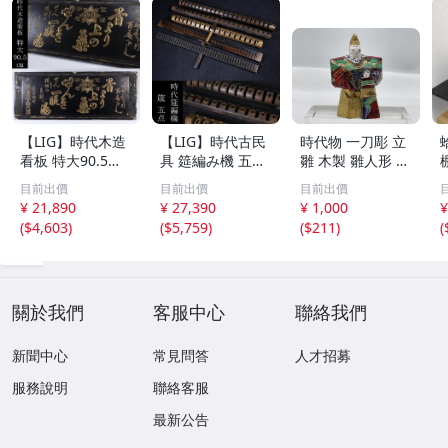
【LIG】時代木造
【LIG】時代古民
時代物 一刀彫 立
看板 特大90.5㎝
具 筵編み機 五点
雛 木製 雛人形 木
金彩 本舗 高田徳
むしろ編み 筬 お
彫彩色 小型 2.2×
目前出價
目前出價
目前出價
左衛門 古美術品
さ 農具 古道具 26
3.5×H5.7cm ひな
¥ 21,890
¥ 27,390
¥ 1,000
¥
2606.676
04.458
祭り 郷土玩具 木
(
$4,603
)
(
$5,759
)
(
$211
)
(
工芸 置物 木彫人
形(B24136)
關於我們
客服中心
聯絡我們
新聞中心
常見問答
人才招募
服務說明
聯絡客服
最新公告