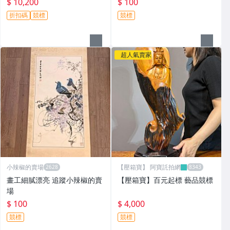
$ 10,200
$ 100
折扣碼
競標
競標
超人氣賣家
小辣椒的賣場
【壓箱寶】 阿寶託拍網
畫工細膩漂亮 追蹤小辣椒的賣
【壓箱寶】百元起標 藝品競標
場
$ 100
$ 4,000
競標
競標