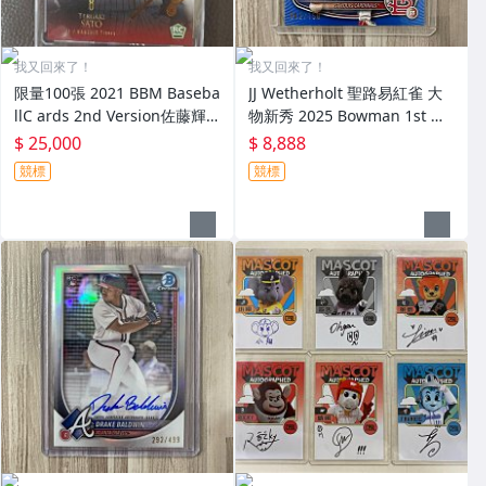
我又回來了！
我又回來了！
限量100張 2021 BBM Baseba
JJ Wetherholt 聖路易紅雀 大
llC ards 2nd Version佐藤輝
物新秀 2025 Bowman 1st 限
明 RC限量卡 明年挑戰大聯盟
量/150 藍亮 簽名卡
$ 25,000
$ 8,888
競標
競標