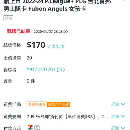
新上市 2022-24 P.League+ PLG 台北富邦
勇士隊卡 Fubon Angels 女孩卡
競標
競標已結束
2026/06/07 23:23:00
$170
結標價格
7
次出價
20
出價增額
Y9173701203
(
56
)
得標者
0
件
數量
運費活動
運費抵用券
週末7-11免運
運費規則
7-ELEVEN取貨付款【單件運費$38】、7-EL
EVEN取貨不付款【單件運費$38】、郵局掛
付款方式