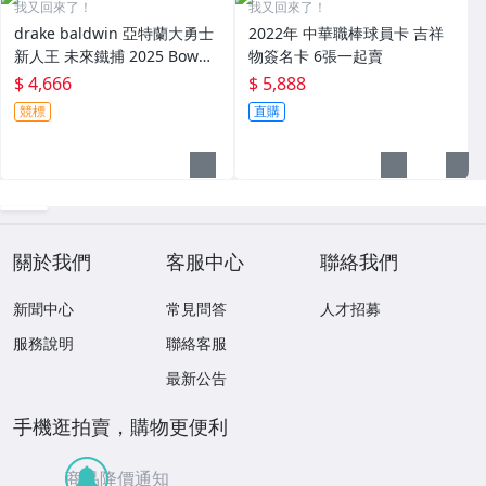
我又回來了！
我又回來了！
drake baldwin 亞特蘭大勇士
2022年 中華職棒球員卡 吉祥
新人王 未來鐵捕 2025 Bowm
物簽名卡 6張一起賣
an限量/499 簽名卡
$ 4,666
$ 5,888
競標
直購
關於我們
客服中心
聯絡我們
新聞中心
常見問答
人才招募
服務說明
聯絡客服
最新公告
手機逛拍賣，購物更便利
商品降價通知