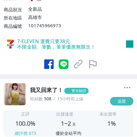
號【單件運費$50】
全新品
商品狀況
高雄市
所在地區
101745966973
商品編號
7-ELEVEN 運費只要
38
元
不限金額、筆數，筆筆優惠無限次！
我又回來了！
實名驗證
粉絲數
508
15小時前上線
追蹤
1
正評
出貨速度
未出貨率
100.0%
1~2
1%
天
總評價
873
優於全站平均