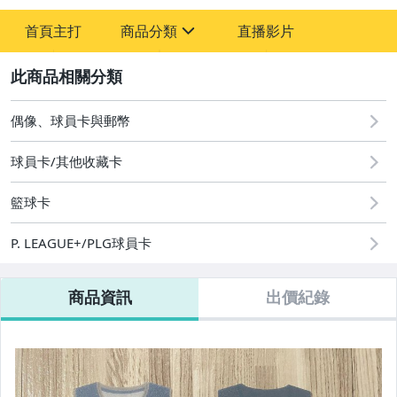
首頁主打
商品分類
直播影片
sign
2
玩具、模型與公仔
偶像、球員卡與郵幣
偶像、球員卡與郵幣
球員卡/其他收藏卡
籃球卡
P. LEAGUE+/PLG球員卡
商品資訊
出價紀錄