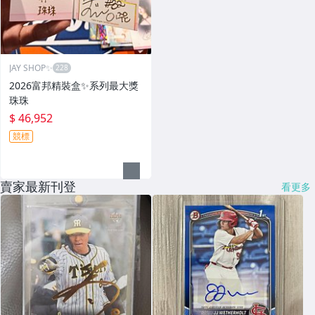
JAY SHOP✨
2026富邦精裝盒✨系列最大獎
珠珠
$ 46,952
競標
賣家最新刊登
看更多