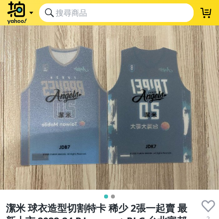
潔米 球衣造型切割特卡 稀少 2張一起賣 最
2