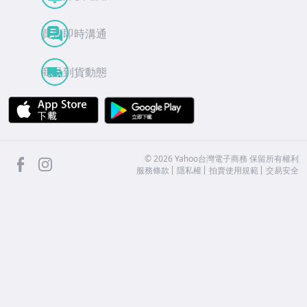
買賣即時溝通
商品到貨動態
APP Store
Google Play
facebook
Instagram
©
2026
Yahoo台灣電子商務 保留所有權利
服務條款
隱私權
拍賣使用規範
交易安全