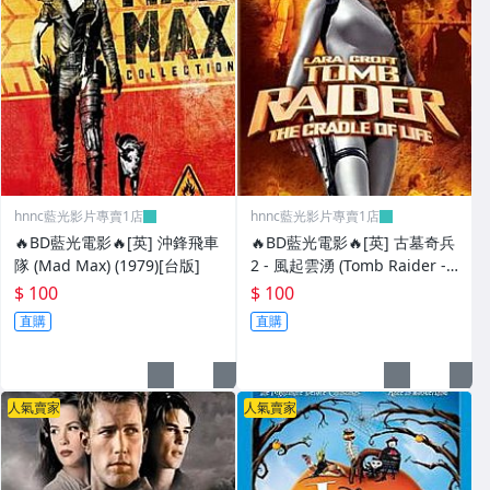
hnnc藍光影片專賣1店
hnnc藍光影片專賣1店
🔥BD藍光電影🔥[英] 沖鋒飛車
🔥BD藍光電影🔥[英] 古墓奇兵
隊 (Mad Max) (1979)[台版]
2 - 風起雲湧 (Tomb Raider -
The Cradle of Life) (2003)[台
$ 100
$ 100
版]
直購
直購
人氣賣家
人氣賣家