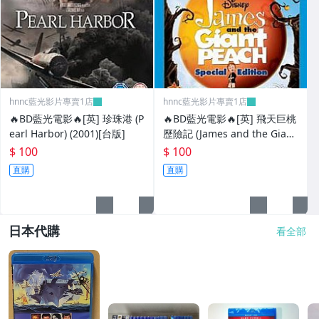
hnnc藍光影片專賣1店
hnnc藍光影片專賣1店
🔥BD藍光電影🔥[英] 珍珠港 (P
🔥BD藍光電影🔥[英] 飛天巨桃
earl Harbor) (2001)[台版]
歷險記 (James and the Giant
Peach) (1996)[台版]
$ 100
$ 100
直購
直購
日本代購
看全部