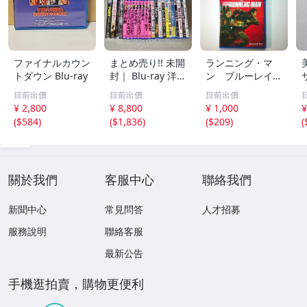
ファイナルカウン
まとめ売り!! 未開
ランニング・マ
トダウン Blu-ray
封｜ Blu-ray 洋画
ン ブルーレイ
まとめて23本セ
＋ ＤＶＤ セット
目前出價
目前出價
目前出價
ット!! プラトー
グレン・パウエル
¥ 2,800
¥ 8,800
¥ 1,000
¥
ン/オデッセイ/ボ
エドガー・ライト
(
$584
)
(
$1,836
)
(
$209
)
(
ヘミアン・ラプソ
ディ/フューリー/
スパイダーマン3/
他
關於我們
客服中心
聯絡我們
新聞中心
常見問答
人才招募
服務說明
聯絡客服
最新公告
手機逛拍賣，購物更便利