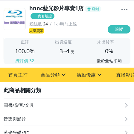
hnnc藍光影片專賣1店
店鋪
實名驗證
粉絲數
24
1小時前上線
追蹤
3
人氣賣家
正評
出貨速度
未出貨率
100.0%
3~4
0%
天
總評價
32
優於全站平均
首頁主打
商品分類
活動優惠
直播影
sign
sign
2
滿額折扣
圖書/影音/文具
BD25藍光歐美電影
音樂與影片
BD25藍光韓國電影
BD25藍光日本電影
藍光光碟/BD