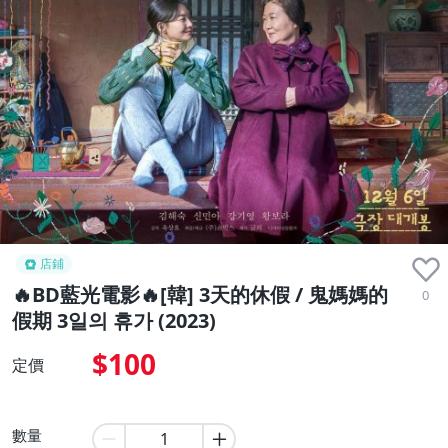
店鋪
🔥BD藍光電影🔥[韓] 3天的休假 / 鬼媽媽的
0
假期 3일의 휴가 (2023)
$100
定價
數量