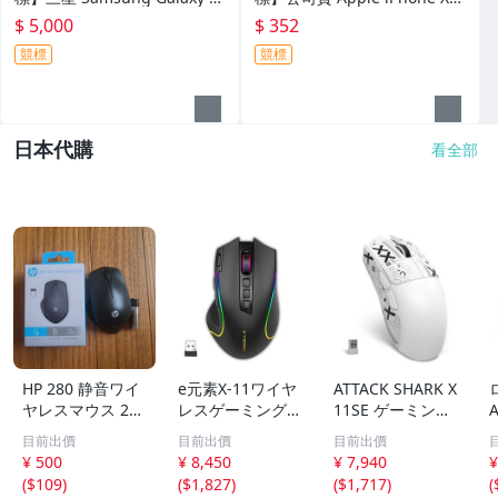
Fold4 SM-F9360 12G 512G 5
Max 256G 太空灰 6.5吋 1200
$ 5,000
$ 352
G 雪松綠 三星手機 二手手機
萬畫素 A12處理器 蘋果手機
競標
競標
二手手機
日本代購
看全部
HP 280 静音ワイ
e元素X-11ワイヤ
ATTACK SHARK X
ヤレスマウス 280
レスゲーミングマ
11SE ゲーミング
Silent Wireless
ウス Bluetooth/
マウス スーパー
目前出價
目前出價
目前出價
Mouse
2.4G/有線 多ボタ
ライト 3モード接
¥ 500
¥ 8,450
¥ 7,940
¥
ン 9 プログラム
続 ワイヤレス 無
(
$109
)
(
$1,827
)
(
$1,717
)
(
可能ボタン サイ
線2.4g/Blue★ac