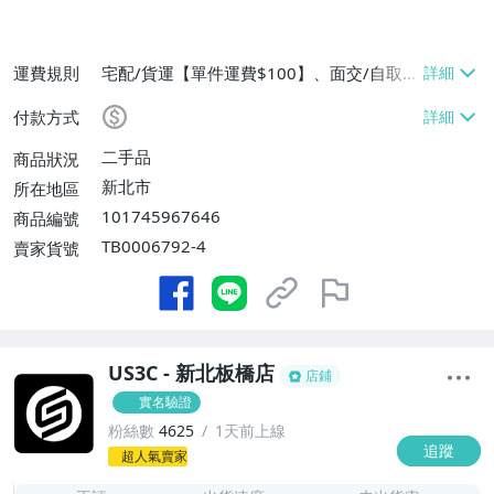
運費規則
宅配/貨運【單件運費$100】、面交/自取/
不寄送【免運費】
付款方式
二手品
商品狀況
新北市
所在地區
101745967646
商品編號
TB0006792-4
賣家貨號
US3C - 新北板橋店
店鋪
實名驗證
粉絲數
4625
1天前上線
追蹤
-
超人氣賣家
-