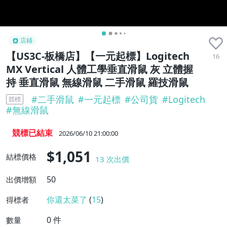
店鋪
【US3C-板橋店】【一元起標】Logitech
16
MX Vertical 人體工學垂直滑鼠 灰 立體握
持 垂直滑鼠 無線滑鼠 二手滑鼠 羅技滑鼠
#
二手滑鼠
#
一元起標
#
公司貨
#
Logitech
競標
#
無線滑鼠
競標已結束
2026/06/10 21:00:00
$1,051
結標價格
13
次出價
50
出價增額
你還太菜了
(
15
)
得標者
0
件
數量