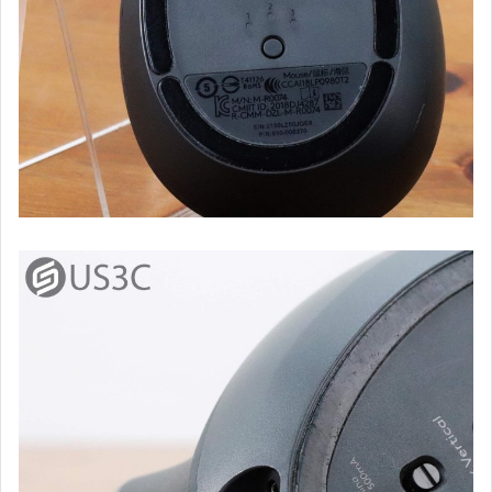
液晶電視 (各大品牌)
耳機 & 喇叭 & 音響專區
其他3C產品
其它