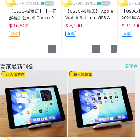
US3C - 新北板橋店
US3C - 新北板橋店
US3C - 
【US3C-板橋店】【一元
【US3C-板橋店】 Apple
【US3C
起標】公司貨 Canon Po
Watch 9 41mm GPS AL
2024年 A
werShot G12 1040萬像
星光 電子心率感測器 蘋
Air Reti
$ 16,500
$ 6,100
$ 21,70
素 Hybrid IS光學防震 數
果手錶 智慧穿戴裝置 二
G 8G 2
競標
直購
直購
位相機 二手相機
手手錶 智慧手錶
UCare
賣家最新刊登
看更多
超人氣賣家
超人氣賣家