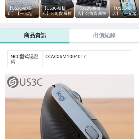
【US3C-板橋
【US3C-板橋
【US3C-板橋
【US3C-板橋
桌上型電腦 (配件 & 零組件 & 軟體)
店】【一元起
店】公司貨 羅技
店】公司貨 羅技
店】【一元起
標】公司貨
Logitech ERGO
Logitech G413
標】公司貨
桌上型電腦 (MacMini & MacPro)
Logitech K380
K860 YR0072 石
Carbon 機械背
Apple iPhone
多工藍牙鍵盤 Y-
墨灰 人體工學鍵
光遊戲鍵盤 黑色
11 128G 黑 6.1
商品資訊
出價紀錄
R0056 白 跨平台
盤 腕部支撐 二
高精準度的按鍵
吋 A13仿生晶
液晶顯示器
兼容 靜音鍵盤
手鍵盤 藍芽鍵盤
背光 內建媒體控
1200萬像素相
二手鍵盤 羅技鍵
無線鍵盤 羅技鍵
制
臉部解鎖 蘋果
筆記型電腦 (MacBook Pro 13 &14吋)
盤 多工藍牙鍵盤
盤
機 二手手機
NCC型式認證
CCAC06M10040T7
碼
筆記型電腦 (MacBook Pro 15 &16吋)
筆記型電腦 (MacBook Air)
筆記型電腦 (Acer)
筆記型電腦 (Microsoft Surface系列)
運動&智慧手錶 (Apple Watch)
智慧手機 (iPhone & AirPods)
智慧手機 (Samsung)