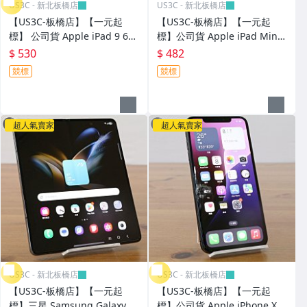
US3C - 新北板橋店
US3C - 新北板橋店
【US3C-板橋店】【一元起
【US3C-板橋店】【一元起
標】 公司貨 Apple iPad 9 64
標】公司貨 Apple iPad Mini
G WiFi 太空灰 10.2吋 A13仿
5 64G WiFi 太空灰 7.9吋 800
$ 530
$ 482
生晶片 指紋解鎖 蘋果平板 二
萬像素 TouchID 二手平板 蘋
競標
競標
手平板
果平板
超人氣賣家
超人氣賣家
US3C - 新北板橋店
US3C - 新北板橋店
【US3C-板橋店】【一元起
【US3C-板橋店】【一元起
標】三星 Samsung Galaxy Z
標】公司貨 Apple iPhone XS