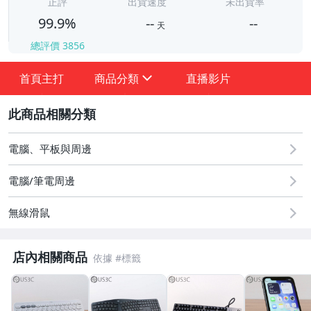
正評
出貨速度
未出貨率
99.9%
--
--
天
總評價
3856
-
-
首頁主打
商品分類
直播影片
sign
2
電腦、平板與周邊
電腦/筆電周邊
無線滑鼠
★★★ 一元起標優惠專區 ★★★
福利品專區 (Apple)
店內相關商品
品牌周邊專區 (Apple)
桌上型電腦 (其他CPU主機)