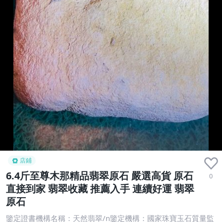
店鋪
6.4斤至尊木那精品翡翠原石 嚴選高貨 原石
0
直接到家 翡翠收藏 推薦入手 連續好運 翡翠
原石
鑒定證書機構名稱：天然翡翠/n鑒定機構：國家珠寶玉石質量監