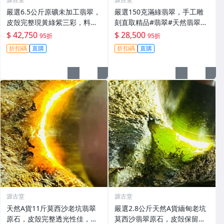
嚴選6.5公斤原礦未加工翡翠，
嚴選150克滿綠翡翠，手工雕
皮殼完整現黃綠紫三彩，料質
刻直取精品#翡翠#天然翡翠#A
細膩春色佳，適合把玩與收藏
貨翡翠玉石
$ 42,750
$ 28,500
95折
95折
高級春帶彩手鐲 翡翠 碧玉
折扣碼
直購
折扣碼
直購
源古堂
源古堂
天然A貨11斤莫西沙老坑翡翠
嚴選2.8公斤天然A貨緬甸老坑
原石，皮殼完整透光性佳，黃
莫西沙翡翠原石，皮殻保留自