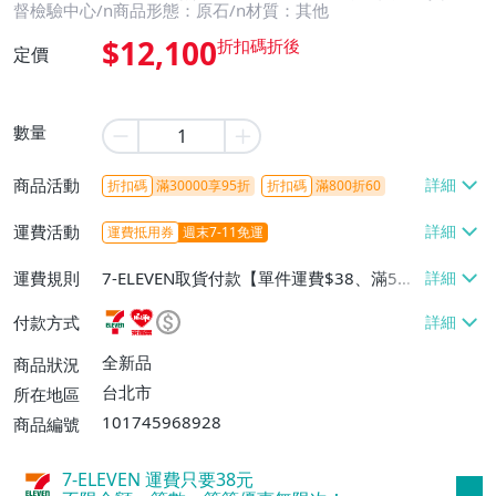
督檢驗中心/n商品形態：原石/n材質：其他
$12,100
定價
數量
商品活動
折扣碼
滿30000享95折
折扣碼
滿800折60
運費活動
運費抵用券
週末7-11免運
運費規則
7-ELEVEN取貨付款【單件運費$38、滿5件
或消費滿$1298免運費】、7-ELEVEN取貨
付款方式
不付款【免運費】、萊爾富取貨付款【單件
運費$60、滿5件或消費滿$1298免運
全新品
商品狀況
費】、宅配/貨運【單件運費$120、滿5件
台北市
所在地區
或消費滿$1598免運費】
101745968928
商品編號
7-ELEVEN 運費只要
38
元