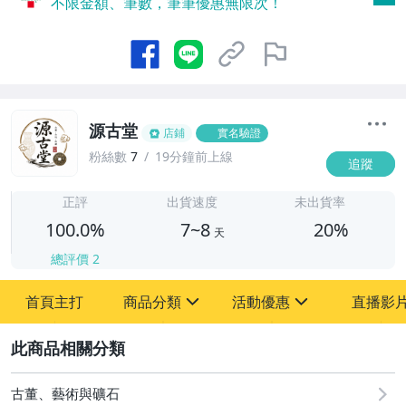
不限金額、筆數，筆筆優惠無限次！
源古堂
店鋪
實名驗證
粉絲數
7
19分鐘前上線
追蹤
7
正評
出貨速度
未出貨率
100.0%
7~8
20%
天
總評價
2
首頁主打
商品分類
活動優惠
直播影
sign
sign
2
其它
[全店] 周年慶
[全店] 粉絲專享
古董、藝術與礦石