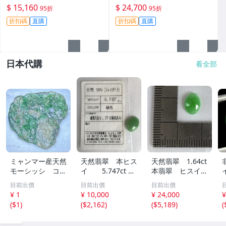
霧美如冰裂，適合製作手鐲或
然熒光，適合雕刻手鐲或擺放
$ 15,160
$ 24,700
95折
95折
牌子。嚴選原石未動，保存完
品鑑。支持檢測，全國保真。
折扣碼
直購
折扣碼
直購
好。冰感強，種水優良。翡翠
莫西沙 翡翠 原石
玉石 翡翠原石 老
日本代購
看全部
ミャンマー産天然
天然翡翠 本ヒス
天然翡翠 1.64ct
モーシッシ コス
イ 5.747ct 日
本翡翠 ヒスイ
モクロア 翡翠輝
宝協ソーティン
ジェイダイト ル
目前出價
目前出價
目前出價
石 原石20.16g^
グ ルース
ース
¥ 1
¥ 10,000
¥ 24,000
¥
^激レア石^ ^
天然ひすい
(
$1
)
(
$2,162
)
(
$5,189
)
(