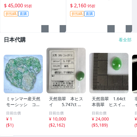
黃霧光澤 翡翠 A貨 玉石
賣截拍11點，真實成交等您
$ 45,000
$ 2,160
95折
95折
來！翡翠 原石 包漝
折扣碼
直購
折扣碼
直購
日本代購
看全部
ミャンマー産天然
天然翡翠 本ヒス
天然翡翠 1.64ct
モーシッシ コス
イ 5.747ct 日
本翡翠 ヒスイ
モクロア 翡翠輝
宝協ソーティン
ジェイダイト ル
目前出價
目前出價
目前出價
石 原石20.16g^
グ ルース
ース
¥ 1
¥ 10,000
¥ 24,000
¥
^激レア石^ ^
天然ひすい
(
$1
)
(
$2,162
)
(
$5,189
)
(