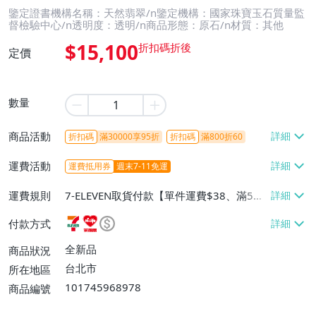
鑒定證書機構名稱：天然翡翠/n鑒定機構：國家珠寶玉石質量監
督檢驗中心/n透明度：透明/n商品形態：原石/n材質：其他
$15,100
定價
數量
商品活動
折扣碼
滿30000享95折
折扣碼
滿800折60
運費活動
運費抵用券
週末7-11免運
運費規則
7-ELEVEN取貨付款【單件運費$38、滿5件
或消費滿$1298免運費】、7-ELEVEN取貨
付款方式
不付款【免運費】、萊爾富取貨付款【單件
運費$60、滿5件或消費滿$1298免運
全新品
商品狀況
費】、宅配/貨運【單件運費$120、滿5件
台北市
所在地區
或消費滿$1598免運費】
101745968978
商品編號