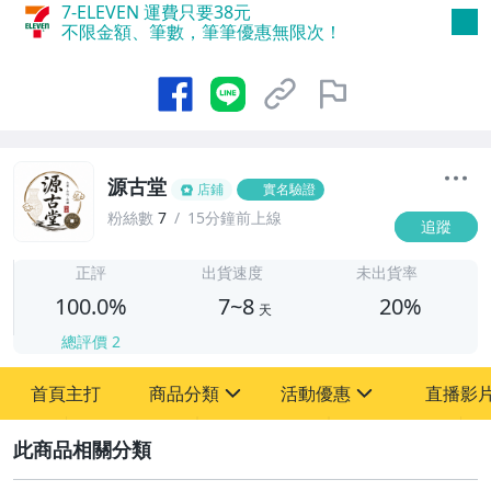
7-ELEVEN 運費只要
38
元
不限金額、筆數，筆筆優惠無限次！
源古堂
店鋪
實名驗證
粉絲數
7
15分鐘前上線
追蹤
7
正評
出貨速度
未出貨率
100.0%
7~8
20%
天
總評價
2
首頁主打
商品分類
活動優惠
直播影
sign
sign
2
其它
[全店] 周年慶