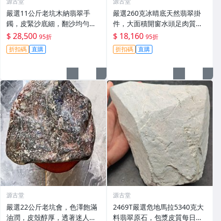
源古堂
源古堂
嚴選11公斤老坑木納翡翠手
嚴選260克冰晴底天然翡翠掛
鐲，皮緊沙底細，翻沙均勻，
件，大面積開窗水頭足肉質
適合收藏家鐲#翡翠 手鐲 玉石
細，適合收藏與佩戴 #翡翠 #
$ 28,500
$ 18,160
95折
95折
天然翡翠 #A貨翡翠玉石
折扣碼
直購
折扣碼
直購
源古堂
源古堂
嚴選22公斤老坑會，色澤飽滿
2469T嚴選危地馬拉5340克大
油潤，皮殼醇厚，透著迷人的
料翡翠原石，包漿皮質每日拍