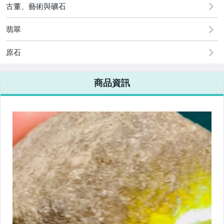
[全店] 粉絲專享
古董、藝術與礦石
翡翠
原石
商品資訊