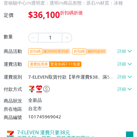
督檢驗中心/n透明度：透明/n商品形態：原石/n材質：冰種
$36,100
定價
數量
商品活動
折扣碼
滿30000享95折
折扣碼
滿800折60
運費活動
運費抵用券
驚喜加碼7-11免運
運費規則
7-ELEVEN取貨付款【單件運費$38、滿5件
或消費滿$1298免運費】、7-ELEVEN取貨
付款方式
不付款【免運費】、萊爾富取貨付款【單件
運費$60、滿5件或消費滿$1298免運
全新品
商品狀況
費】、宅配/貨運【單件運費$120、滿5件
台北市
所在地區
或消費滿$1598免運費】
101745969042
商品編號
7-ELEVEN 運費只要
38
元