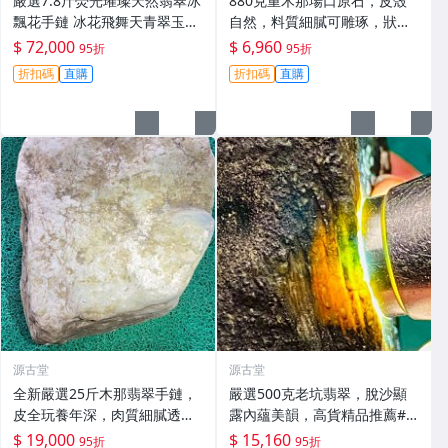
嚴選7.8斤熒光璀璨天然翡翠冰
880克重木那場口原石，皮殼
飄花手鏈 冰花飛舞天青翠玉br
自然，料質細膩可雕琢，狀態
acelet 翡翠手鏈 翡翠bracelet
優良適合作為手鐲或收藏，嚴
$ 72,000
$ 6,960
95折
95折
選天然A貨翡翠#天然翡翠 A貨
折扣碼
直購
折扣碼
直購
翡翠 手鐲原料
源古堂
源古堂
全新嚴選25斤木那翡翠手鏈，
嚴選500克老坑翡翠，脫沙顯
皮全玩養年深，肉質細膩透光
露內蘊美韻，高貨精品推薦#
佳，空間寬闊易雕琢，適合打
天然翡翠 #A貨翡翠 #高貨翡翠
$ 19,000
$ 15,160
95折
95折