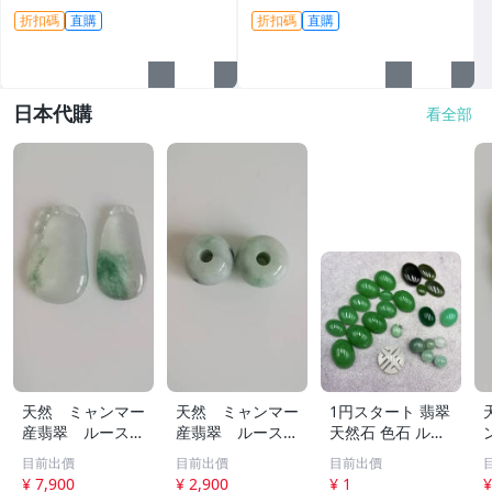
造手鐲、牌子與掛件，精品嚴
折扣碼
直購
折扣碼
直購
選#翡翠 #天然翡翠 #A貨翡翠
玉石
日本代購
看全部
天然 ミャンマー
天然 ミャンマー
1円スタート 翡翠
産翡翠 ルース
産翡翠 ルース
天然石 色石 ルー
瓜 氷のように透
18ｘ12.8ｍ
ス まとめ 大量 ジ
目前出價
目前出價
目前出價
き通る 17ｘ8.5
ｍ 40.5ct と
ュエリー 宝石 総
¥ 7,900
¥ 2,900
¥ 1
¥