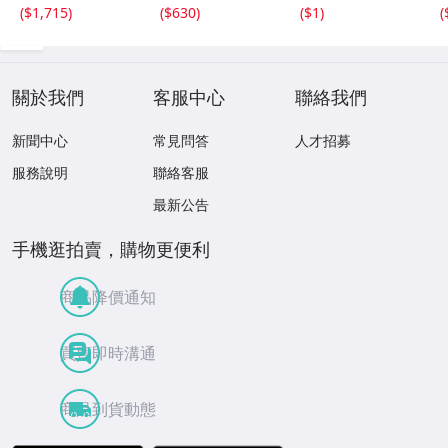
ｘ2.4ｍｍ 3.5ct
18.4ｘ13.3ｍｍ
重量約49.0g ヒス
(
$1,715
)
(
$630
)
(
$1
)
(
と 17.6ｘ11
43ct 注意事項
イ HE0806ろ
ｘ2.8ｍｍ 4.5ct
あり 260805
穴なし 260805
關於我們
客服中心
聯絡我們
新聞中心
常見問答
人才招募
服務說明
聯絡客服
最新公告
手機逛拍賣，購物更便利
商品降價通知
買賣即時溝通
商品到貨動態