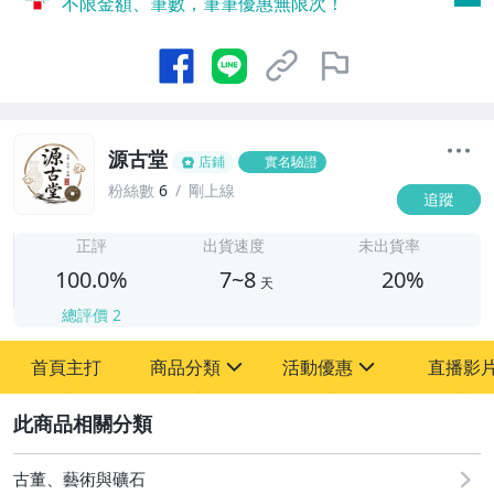
不限金額、筆數，筆筆優惠無限次！
源古堂
店鋪
實名驗證
粉絲數
6
剛上線
追蹤
7
正評
出貨速度
未出貨率
100.0%
7~8
20%
天
總評價
2
首頁主打
商品分類
活動優惠
直播影
sign
sign
2
其它
[全店] 周年慶
[全店] 粉絲專享
古董、藝術與礦石