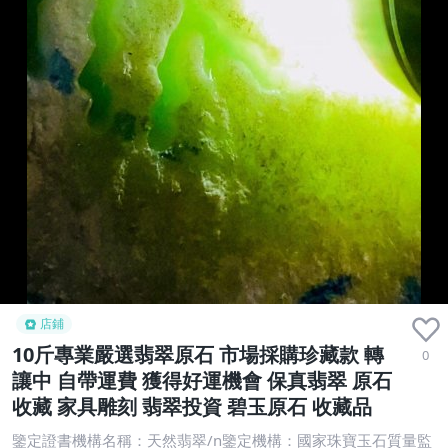
店鋪
10斤專業嚴選翡翠原石 市場採購珍藏款 轉
0
讓中 自帶運費 獲得好運機會 保真翡翠 原石
收藏 家具雕刻 翡翠投資 碧玉原石 收藏品
鑒定證書機構名稱：天然翡翠/n鑒定機構：國家珠寶玉石質量監