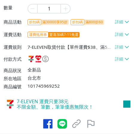
數量
商品活動
折扣碼
滿30000享95折
折扣碼
滿800折60
運費活動
運費抵用券
驚喜加碼7-11免運
運費規則
7-ELEVEN取貨付款【單件運費$38、滿5件
或消費滿$1298免運費】、7-ELEVEN取貨
付款方式
不付款【免運費】、萊爾富取貨付款【單件
運費$60、滿5件或消費滿$1298免運
全新品
商品狀況
費】、宅配/貨運【單件運費$120、滿5件
台北市
所在地區
或消費滿$1598免運費】
101745969252
商品編號
7-ELEVEN 運費只要
38
元
不限金額、筆數，筆筆優惠無限次！