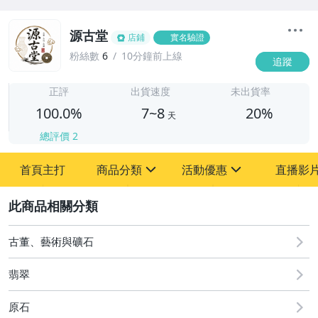
源古堂
店鋪
實名驗證
粉絲數
6
10分鐘前上線
追蹤
7
正評
出貨速度
未出貨率
100.0%
7~8
20%
天
總評價
2
首頁主打
商品分類
活動優惠
直播影
sign
sign
2
其它
[全店] 周年慶
[全店] 粉絲專享
古董、藝術與礦石
翡翠
原石