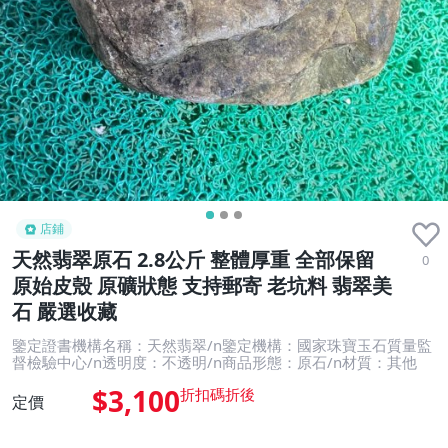
店鋪
天然翡翠原石 2.8公斤 整體厚重 全部保留
0
原始皮殼 原礦狀態 支持郵寄 老坑料 翡翠美
石 嚴選收藏
鑒定證書機構名稱：天然翡翠/n鑒定機構：國家珠寶玉石質量監
督檢驗中心/n透明度：不透明/n商品形態：原石/n材質：其他
$3,100
定價