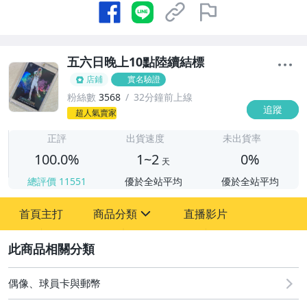
五六日晚上10點陸續結標
店鋪
實名驗證
粉絲數
3568
32分鐘前上線
追蹤
1
超人氣賣家
正評
出貨速度
未出貨率
100.0%
1~2
0%
天
總評價
11551
優於全站平均
優於全站平均
首頁主打
商品分類
直播影片
sign
2
直購 - NBA PRIZM 新秀 RC
08/07 (五) 結標
偶像、球員卡與郵幣
08/08 (六) 結標