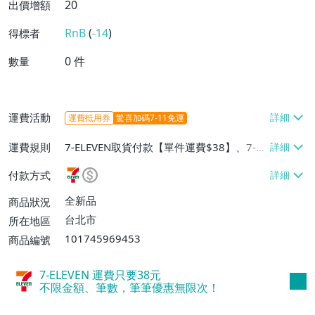
20
出價增額
RnB
(
-14
)
得標者
0
件
數量
運費活動
運費抵用券
驚喜加碼7-11免運
運費規則
7-ELEVEN取貨付款【單件運費$38】、7-EL
EVEN取貨不付款【單件運費$38】、郵局掛
付款方式
號【單件運費$50】
全新品
商品狀況
台北市
所在地區
101745969453
商品編號
7-ELEVEN 運費只要
38
元
不限金額、筆數，筆筆優惠無限次！