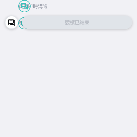
買賣即時溝通
競標已結束
商品到貨動態
APP Store
Google Play
facebook
Instagram
©
2026
Yahoo台灣電子商務 保留所有權利
服務條款
隱私權
拍賣使用規範
交易安全