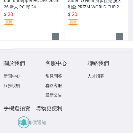
Kon Knueppel HOOPS 2025-
Aiden O'Neill 潘多拉亮 澳大
26 新人 RC 寄 24
利亞 PRIZM WORLD CUP 202
6 世界杯 新人 RC 寄 25
$ 20
$ 20
競標
競標
關於我們
客服中心
聯絡我們
新聞中心
常見問答
人才招募
服務說明
聯絡客服
最新公告
手機逛拍賣，購物更便利
商品降價通知