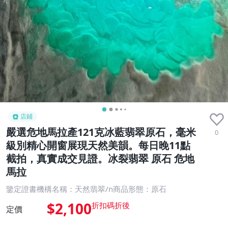
店鋪
嚴選危地馬拉產121克冰藍翡翠原石，毫米
0
級別精心開窗展現天然美韻。每日晚11點
截拍，真實成交見證。冰裂翡翠 原石 危地
馬拉
鑒定證書機構名稱：天然翡翠/n商品形態：原石
$2,100
定價