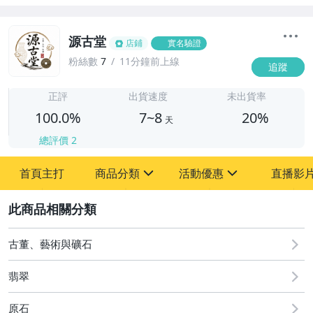
源古堂
店鋪
實名驗證
粉絲數
7
11分鐘前上線
追蹤
7
正評
出貨速度
未出貨率
100.0%
7~8
20%
天
總評價
2
首頁主打
商品分類
活動優惠
直播影
sign
sign
2
其它
[全店] 周年慶
[全店] 粉絲專享
古董、藝術與礦石
翡翠
原石