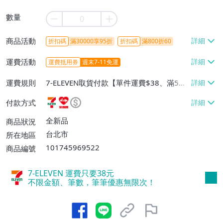
數量
商品活動
折扣碼
滿30000享95折
折扣碼
滿800折60
運費活動
運費抵用券
週末7-11免運
運費規則
7-ELEVEN取貨付款【單件運費$38、滿5件
或消費滿$1298免運費】、7-ELEVEN取貨
付款方式
不付款【免運費】、萊爾富取貨付款【單件
運費$60、滿5件或消費滿$1298免運
全新品
商品狀況
費】、宅配/貨運【單件運費$120、滿5件
台北市
所在地區
或消費滿$1598免運費】
101745969522
商品編號
7-ELEVEN 運費只要
38
元
不限金額、筆數，筆筆優惠無限次！