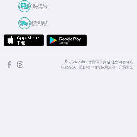
買賣即時溝通
商品到貨動態
APP Store
Google Play
facebook
Instagram
©
2026
Yahoo台灣電子商務 保留所有權利
服務條款
隱私權
拍賣使用規範
交易安全