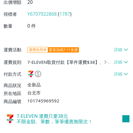
20
出價增額
Y6707922868
(
1787
)
得標者
0
件
數量
運費活動
運費抵用券
驚喜加碼7-11免運
運費規則
7-ELEVEN取貨付款【單件運費$38】、7-EL
EVEN取貨不付款【單件運費$38】、郵局掛
付款方式
號【單件運費$50】
全新品
商品狀況
台北市
所在地區
101745969592
商品編號
7-ELEVEN 運費只要
38
元
不限金額、筆數，筆筆優惠無限次！