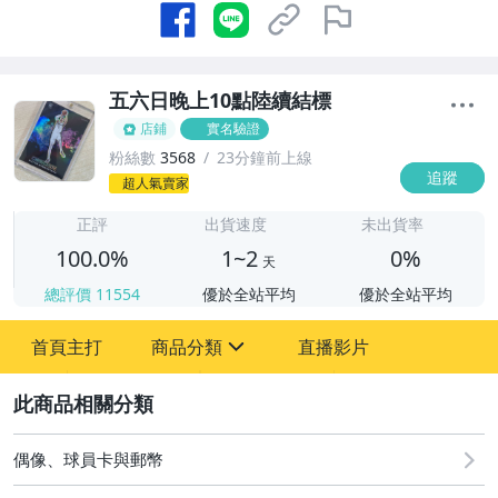
五六日晚上10點陸續結標
店鋪
實名驗證
粉絲數
3568
23分鐘前上線
追蹤
1
超人氣賣家
正評
出貨速度
未出貨率
100.0%
1~2
0%
天
總評價
11554
優於全站平均
優於全站平均
首頁主打
商品分類
直播影片
sign
2
直購 - NBA PRIZM 新秀 RC
08/07 (五) 結標
偶像、球員卡與郵幣
08/08 (六) 結標