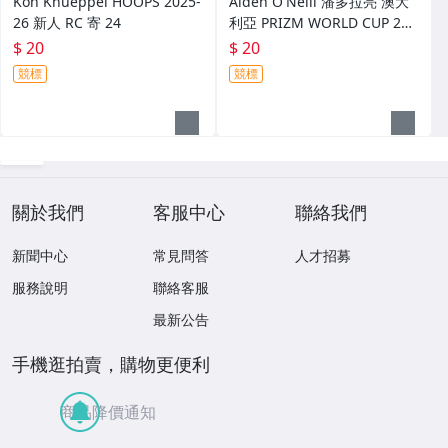
Kon Knueppel HOOPS 2025-
Aiden O'Neill 潘多拉亮 澳大
26 新人 RC 寄 24
利亞 PRIZM WORLD CUP 202
6 世界杯 新人 RC 寄 25
$ 20
$ 20
競標
競標
關於我們
客服中心
聯絡我們
新聞中心
常見問答
人才招募
服務說明
聯絡客服
最新公告
手機逛拍賣，購物更便利
商品降價通知