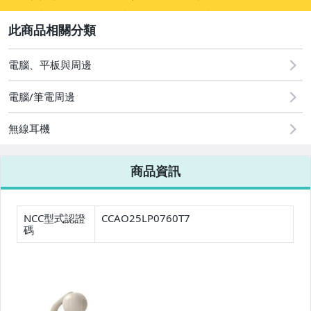
sign
2
寵物用品與水族
手機、配件與通訊
電腦、平板與周邊
汽機車精品百貨
電腦/筆電周邊
居家、家具與園藝
無線耳機
男性精品與服飾
商品資訊
美容保養與彩妝
家電與影音視聽
NCC型式認證
CCAO25LP0760T7
碼
電腦、平板與周邊
運動、戶外與休閒
電玩遊戲與主機