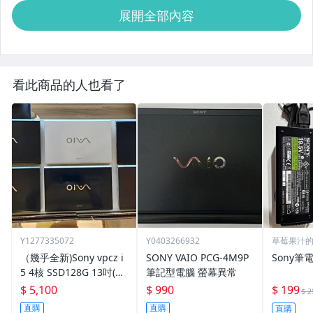
展開全部內容
看此商品的人也看了
Y1277335072
Y0403266932
草莓果汁
（幾乎全新)Sony vpcz i
SONY VAIO PCG-4M9P
Sony筆
5 4核 SSD128G 13吋(日
筆記型電腦 螢幕異常
本製)
$ 5,100
$ 990
$ 199
$ 2
直購
直購
直購