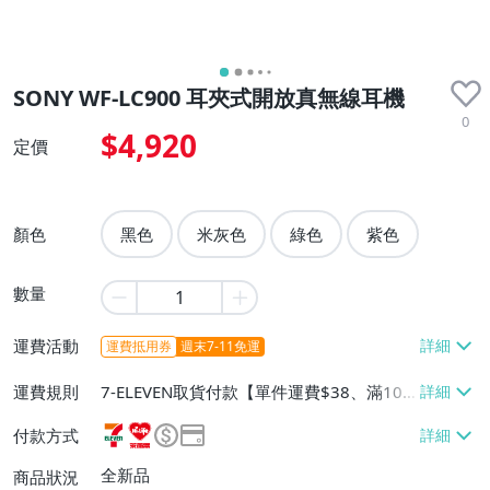
SONY WF-LC900 耳夾式開放真無線耳機
0
$4,920
定價
顏色
黑色
米灰色
綠色
紫色
數量
運費活動
運費抵用券
週末7-11免運
運費規則
7-ELEVEN取貨付款【單件運費$38、滿10
件免運費】、萊爾富取貨付款【單件運費$6
付款方式
0、滿10件免運費】、郵局掛號【單件運費
$60、滿10件免運費】
全新品
商品狀況