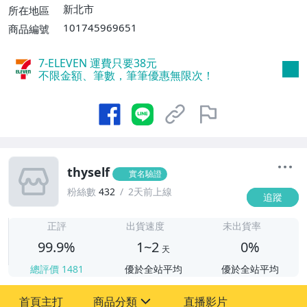
新北市
所在地區
101745969651
商品編號
7-ELEVEN 運費只要
38
元
不限金額、筆數，筆筆優惠無限次！
thyself
實名驗證
粉絲數
432
2天前上線
追蹤
1
正評
出貨速度
未出貨率
99.9%
1~2
0%
天
總評價
1481
優於全站平均
優於全站平均
首頁主打
商品分類
直播影片