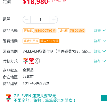
$18,980
定價
數量
商品活動
折扣碼
滿30000享95折
折扣碼
滿800折60
運費活動
運費抵用券
週末7-11免運
運費規則
7-ELEVEN取貨付款【單件運費$38、滿5件
或消費滿$1298免運費】、7-ELEVEN取貨
付款方式
不付款【免運費】、萊爾富取貨付款【單件
運費$60、滿5件或消費滿$1298免運
全新品
商品狀況
費】、宅配/貨運【單件運費$120、滿5件
台北市
所在地區
或消費滿$1598免運費】
101745969820
商品編號
7-ELEVEN 運費只要
38
元
不限金額、筆數，筆筆優惠無限次！