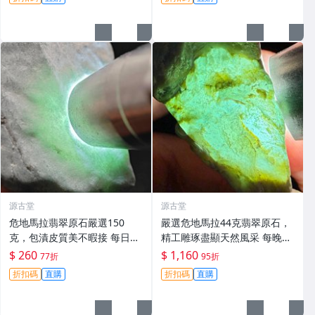
十一點
賣
源古堂
源古堂
危地馬拉翡翠原石嚴選150
嚴選危地馬拉44克翡翠原石，
克，包漬皮質美不暇接 每日拍
精工雕琢盡顯天然風采 每晚11
賣晚11點截標 真實成交 危地
點截標 日拍推薦 危地馬拉 翡
$ 260
$ 1,160
77折
95折
馬拉、翡翠原石、包漿皮
翠原石 雕琢作品
折扣碼
直購
折扣碼
直購