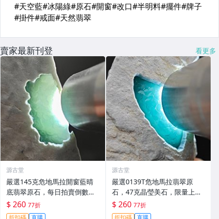
賣家最新刊登
看更多
源古堂
源古堂
嚴選145克危地馬拉開窗藍晴
嚴選0139T危地馬拉翡翠原
底翡翠原石，每日拍賣倒數計
石，47克晶瑩美石，限量上
時，即刻競拍。危地馬拉翡翠
拍，今夜11點截標！真實成交
$ 260
$ 260
77折
77折
擬價 藍色翡翠 晶塊 夜拍截標
等你來。危地馬拉 翡翠原石 拍
折扣碼
直購
折扣碼
直購