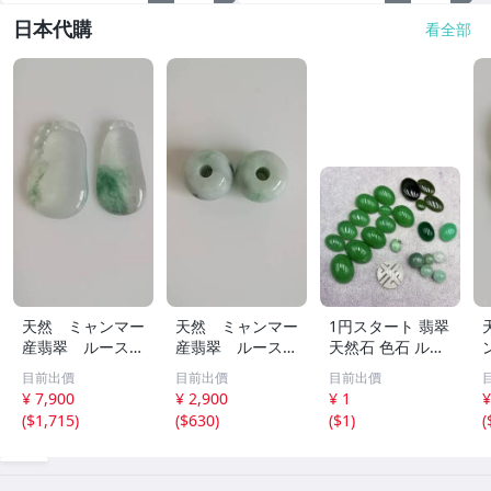
日本代購
看全部
天然 ミャンマー
天然 ミャンマー
1円スタート 翡翠
産翡翠 ルース
産翡翠 ルース
天然石 色石 ルー
瓜 氷のように透
18ｘ12.8ｍ
ス まとめ 大量 ジ
目前出價
目前出價
目前出價
き通る 17ｘ8.5
ｍ 40.5ct と
ュエリー 宝石 総
¥ 7,900
¥ 2,900
¥ 1
¥
ｘ2.4ｍｍ 3.5ct
18.4ｘ13.3ｍｍ
重量約49.0g ヒス
(
$1,715
)
(
$630
)
(
$1
)
(
と 17.6ｘ11
43ct 注意事項
イ HE0806ろ
ｘ2.8ｍｍ 4.5ct
あり 260805
穴なし 260805