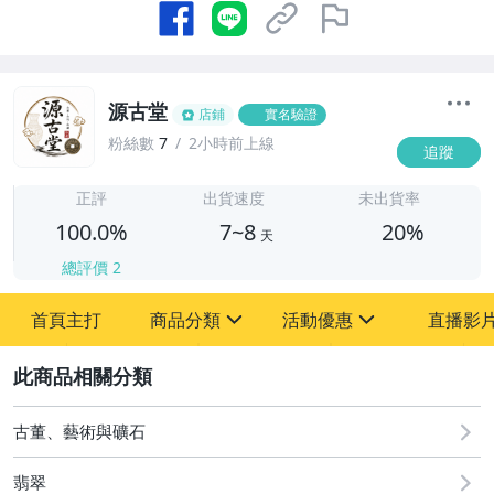
源古堂
店鋪
實名驗證
粉絲數
7
2小時前上線
追蹤
7
正評
出貨速度
未出貨率
100.0%
7~8
20%
天
總評價
2
首頁主打
商品分類
活動優惠
直播影
sign
sign
2
其它
[全店] 周年慶
[全店] 粉絲專享
古董、藝術與礦石
翡翠