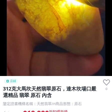
店鋪
312克大馬坎天然翡翠原石，達木坎場口嚴
0
選精品 翡翠 原石 內含
鑒定證書機構名稱：天然翡翠/n商品形態：原石