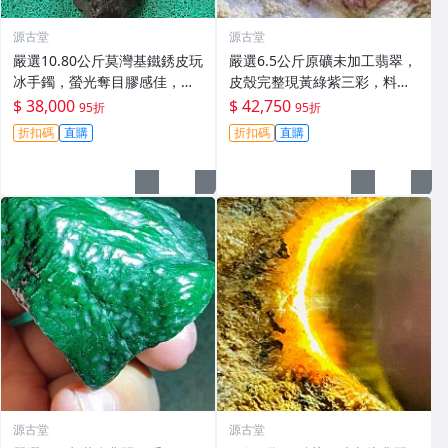
源古堂
源古堂
嚴選10.80公斤莫灣基鐵銹皮玩
嚴選6.5公斤原礦未加工翡翠，
冰手鐲，螢光奪目膠感佳，收
皮殼完整現黃綠紫三彩，料質
藏把玩兩相宜 磯石 標本 翡翠
細膩春色佳，適合把玩與收藏
$ 38,000
$ 42,750
95折
95折
玉石
高級春帶彩手鐲 翡翠 碧玉
折扣碼
直購
折扣碼
直購
源古堂
源古堂