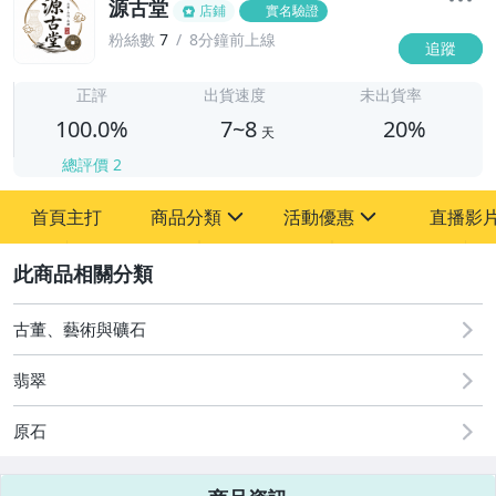
源古堂
店鋪
實名驗證
粉絲數
7
8分鐘前上線
追蹤
7
正評
出貨速度
未出貨率
100.0%
7~8
20%
天
總評價
2
首頁主打
商品分類
活動優惠
直播影
sign
sign
2
其它
[全店] 周年慶
[全店] 粉絲專享
古董、藝術與礦石
翡翠
原石