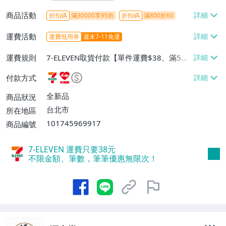
商品活動
折扣碼
滿30000享95折
折扣碼
滿800折60
運費活動
運費抵用券
週末7-11免運
運費規則
7-ELEVEN取貨付款【單件運費$38、滿5件
或消費滿$1298免運費】、7-ELEVEN取貨
付款方式
不付款【免運費】、萊爾富取貨付款【單件
運費$60、滿5件或消費滿$1298免運
全新品
商品狀況
費】、宅配/貨運【單件運費$120、滿5件
台北市
所在地區
或消費滿$1598免運費】
101745969917
商品編號
7-ELEVEN 運費只要
38
元
不限金額、筆數，筆筆優惠無限次！