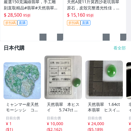
嚴選150克滿綠翡翠，手工雕
天然A貨11斤莫西沙老坑翡翠
刻直取精品#翡翠#天然翡翠#A
原石，皮殼完整透光性佳，黃
貨翡翠玉石
霧美如冰裂，適合製作手鐲或
$ 28,500
$ 15,160
95折
95折
牌子。嚴選原石未動，保存完
折扣碼
直購
折扣碼
直購
好。冰感強，種水優良。翡翠
玉石 翡翠原石 老
日本代購
看全部
ミャンマー産天然
天然翡翠 本ヒス
天然翡翠 1.64ct
モーシッシ コス
イ 5.747ct 日
本翡翠 ヒスイ
モクロア 翡翠輝
宝協ソーティン
ジェイダイト ル
目前出價
目前出價
目前出價
石 原石20.16g^
グ ルース
ース
¥ 1
¥ 10,000
¥ 24,000
¥
^激レア石^ ^
天然ひすい
(
$1
)
(
$2,162
)
(
$5,189
)
(