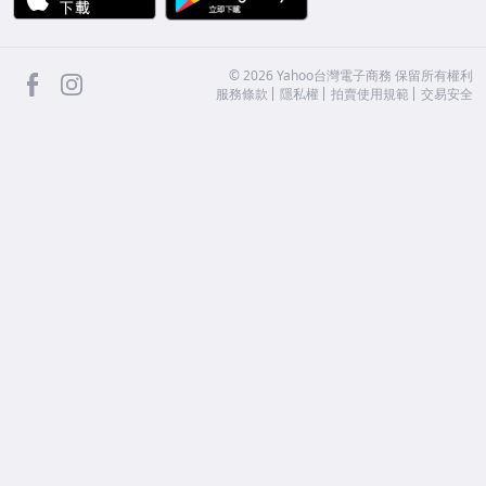
facebook
Instagram
©
2026
Yahoo台灣電子商務 保留所有權利
服務條款
隱私權
拍賣使用規範
交易安全