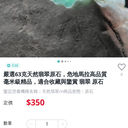
店鋪
嚴選63克天然翡翠原石，危地馬拉高品質
0
毫米級精品，適合收藏與鑒賞 翡翠 原石
鑒定證書機構名稱：天然翡翠/n商品形態：原石
$350
定價
數量