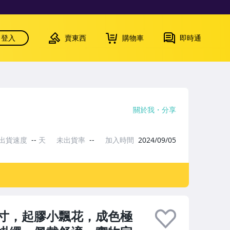
登入
賣東西
購物車
即時通
關於我
分享
出貨速度
--
天
未出貨率
--
加入時間
2024/09/05
寸，起膠小飄花，成色極