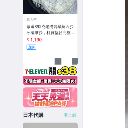
真古幣
嚴選395克老撈翡翠莫西沙
冰渣堆沙，料質堅韌完整
棱角分明。適合收藏與把
$ 1,190
玩。 緬甸翡翠莫西沙 翡翠
直購
莫灣基
日本代購
看全部