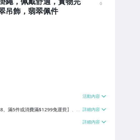
掛繩，佩戴舒適，實物完
0
翠吊飾，翡翠佩件
38、滿5件或消費滿$1299免運費】、7-
、萊爾富取貨付款【單件運費$60、滿5件
/貨運【單件運費$120、滿5件或消費滿