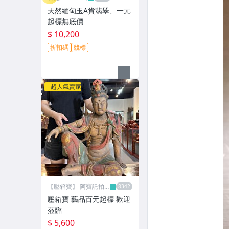
天然緬甸玉A貨翡翠、一元
起標無底價
$ 10,200
折扣碼
競標
超人氣賣家
【壓箱寶】 阿寶託拍
網
壓箱寶 藝品百元起標 歡迎
蒞臨
$ 5,600