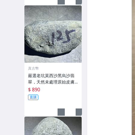
真古幣
嚴選老坑莫西沙黑烏沙翡
翠，天然未處理原始皮膚
光澤，125克限量搶購中！
$ 890
南齊·木那·會卡·大馬坎 嚴
直購
選老坑莫西沙黑烏沙翡
翠，天然未處理原始皮膚
光澤，12