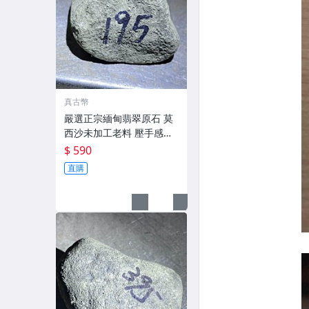
真古幣
嚴選正宗緬甸翡翠原石 莫
西沙未加工老料 壓手感強
型態完整 195克限量販售
$ 590
不換不退 先到先得 緬甸翡
直購
翠 綠色翡翠 大馬坎