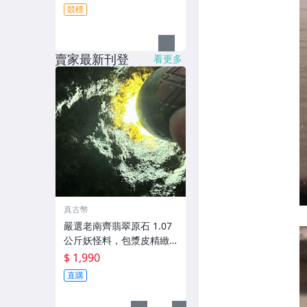
競標
賣家最新刊登
看更多
真古幣
嚴選老南齊翡翠原石 1.07
公斤妖怪料，包漿皮精緻
美韻，自然斷口呈現古樸
$ 1,990
風華，喜愛者不容錯過！
直購
南齊 緬甸翡翠 原石