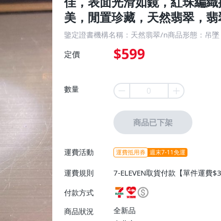
佳，表面光滑如鏡，紅珠編織
美，閒置珍藏，天然翡翠，翡
鑒定證書機構名稱：天然翡翠/n商品形態：吊墜
$599
定價
數量
商品已下架
運費活動
運費抵用券
週末7-11免運
運費規則
7-ELEVEN取貨付款【單件運費$
ELEVEN取貨不付款【免運費】
付款方式
或消費滿$1299免運費】、宅配
$1599免運費】
全新品
商品狀況