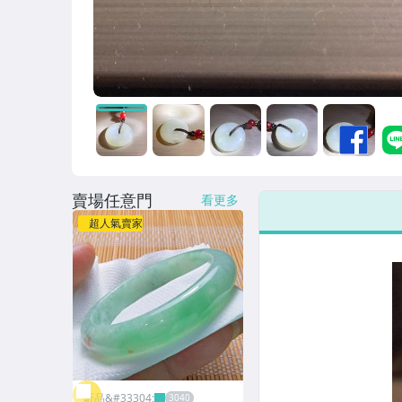
賣場任意門
看更多
超人氣賣家
昕品&#33304;