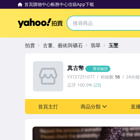
首頁
購物中心
帳務中心
信箱
App下載
Yahoo拍賣
拍賣
古董、藝術與礦石
翡翠
玉墜
真古幣
實名驗證
Y3727251077
粉絲數
56
24分
正評
100.0%
(
23
)
首頁主打
商品分類
直
sign
古董、藝術與礦石
女裝與服飾配件