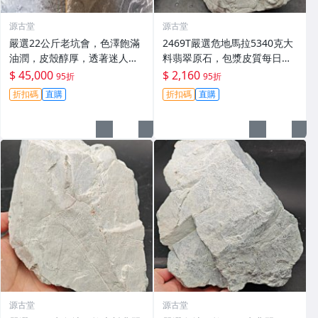
源古堂
源古堂
嚴選22公斤老坑會，色澤飽滿
2469T嚴選危地馬拉5340克大
油潤，皮殼醇厚，透著迷人的
料翡翠原石，包漿皮質每日拍
黃霧光澤 翡翠 A貨 玉石
賣截拍11點，真實成交等您
$ 45,000
$ 2,160
95折
95折
來！翡翠 原石 包漝
折扣碼
直購
折扣碼
直購
源古堂
源古堂