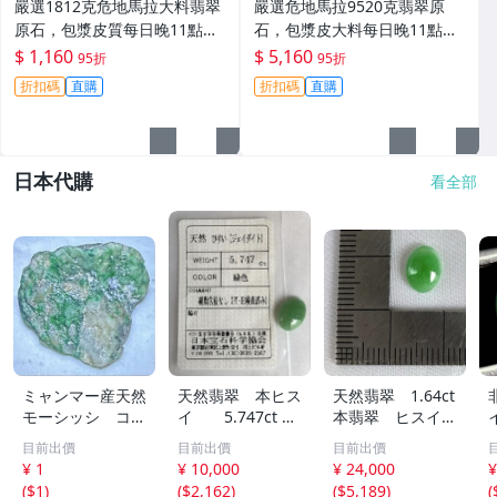
嚴選1812克危地馬拉大料翡翠
嚴選危地馬拉9520克翡翠原
原石，包漿皮質每日晚11點截
石，包漿皮大料每日晚11點拍
拍。 危地馬拉 翡翠原石 大料
賣截標，真實成交保證！翡翠
$ 1,160
$ 5,160
95折
95折
原石 拍賣 9520克
折扣碼
直購
折扣碼
直購
日本代購
看全部
ミャンマー産天然
天然翡翠 本ヒス
天然翡翠 1.64ct
モーシッシ コス
イ 5.747ct 日
本翡翠 ヒスイ
モクロア 翡翠輝
宝協ソーティン
ジェイダイト ル
目前出價
目前出價
目前出價
石 原石20.16g^
グ ルース
ース
¥ 1
¥ 10,000
¥ 24,000
¥
^激レア石^ ^
天然ひすい
(
$1
)
(
$2,162
)
(
$5,189
)
(