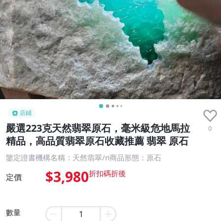
店鋪
嚴選223克天然翡翠原石，毫米級危地馬拉
0
精品，高品質翡翠原石收藏推薦 翡翠 原石
鑒定證書機構名稱：天然翡翠/n商品形態：原石
$3,980
定價
數量