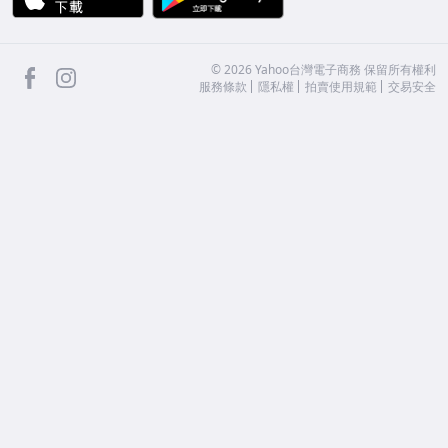
facebook
Instagram
©
2026
Yahoo台灣電子商務 保留所有權利
服務條款
隱私權
拍賣使用規範
交易安全