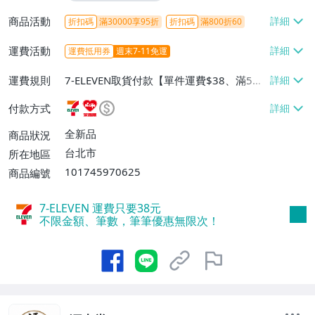
商品活動
折扣碼
滿30000享95折
折扣碼
滿800折60
運費活動
運費抵用券
週末7-11免運
運費規則
7-ELEVEN取貨付款【單件運費$38、滿5件
或消費滿$1298免運費】、7-ELEVEN取貨
付款方式
不付款【免運費】、萊爾富取貨付款【單件
運費$60、滿5件或消費滿$1298免運
全新品
商品狀況
費】、宅配/貨運【單件運費$120、滿5件
台北市
所在地區
或消費滿$1598免運費】
101745970625
商品編號
7-ELEVEN 運費只要
38
元
不限金額、筆數，筆筆優惠無限次！