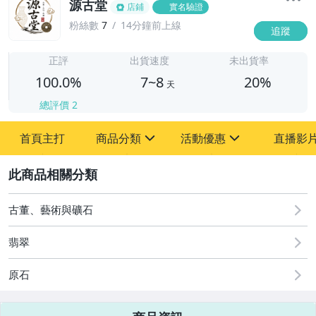
源古堂
店鋪
實名驗證
粉絲數
7
14分鐘前上線
追蹤
7
正評
出貨速度
未出貨率
100.0%
7~8
20%
天
總評價
2
首頁主打
商品分類
活動優惠
直播影
sign
sign
2
其它
[全店] 周年慶
[全店] 粉絲專享
古董、藝術與礦石
翡翠
原石