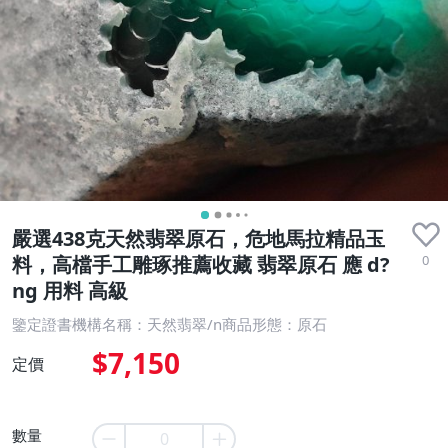
嚴選438克天然翡翠原石，危地馬拉精品玉
0
料，高檔手工雕琢推薦收藏 翡翠原石 應 d?
ng 用料 高級
鑒定證書機構名稱：天然翡翠/n商品形態：原石
$7,150
定價
數量