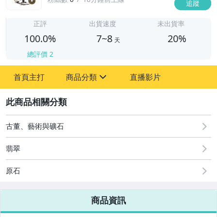
追蹤
7
正評
出貨速度
未出貨率
100.0%
7~8
20%
天
總評價
2
首頁主打
商品分類
直播影片
sign
2
古董、藝術與礦石
手錶與飾品配件
古董、藝術與礦石
翡翠
原石
商品資訊