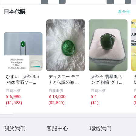
日本代購
看全部
ひすい 天然 3.5
ディズニー モア
天然石 翡翠風 リ
74ct 宝石ソーテ
ナと伝説の海 テ
ング 指輪 グリー
ィング付き 11.7
フィティの心 新
ン系 ヴィンテー
目前出價
目前出價
目前出價
㎜×8.8㎜×3.8㎜
品 未開封
ジアクセサリー
¥ 6,980
¥ 13,000
¥ 1
¥
ルース（ 裸石 ）
(
$1,528
)
(
$2,845
)
(
$1
)
(
Y10181SA
2
關於我們
客服中心
聯絡我們