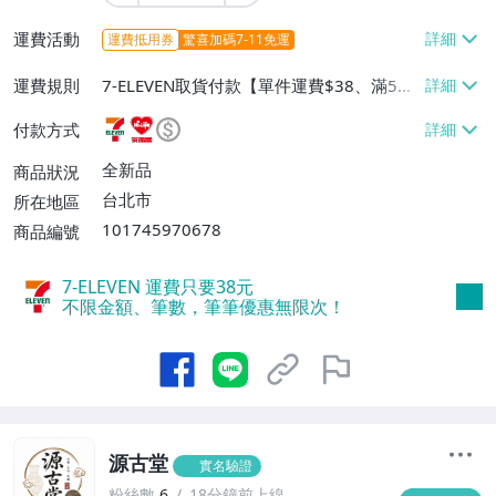
運費活動
運費抵用券
驚喜加碼7-11免運
運費規則
7-ELEVEN取貨付款【單件運費$38、滿5件
或消費滿$1298免運費】、7-ELEVEN取貨
付款方式
不付款【免運費】、萊爾富取貨付款【單件
運費$60、滿5件或消費滿$1298免運
全新品
商品狀況
費】、宅配/貨運【單件運費$120、滿5件
台北市
所在地區
或消費滿$1598免運費】
101745970678
商品編號
7-ELEVEN 運費只要
38
元
不限金額、筆數，筆筆優惠無限次！
源古堂
實名驗證
粉絲數
6
18分鐘前上線