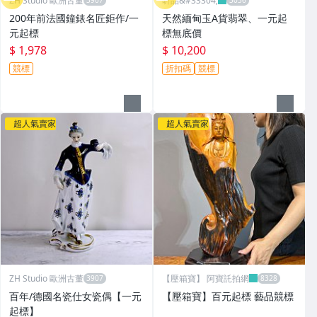
ZH Studio 歐洲古董
昕品&#33304;
200年前法國鐘錶名匠鉅作/一
天然緬甸玉A貨翡翠、一元起
元起標
標無底價
$ 1,978
$ 10,200
競標
折扣碼
競標
超人氣賣家
超人氣賣家
ZH Studio 歐洲古董
【壓箱寶】 阿寶託拍網
百年/德國名瓷仕女瓷偶【一元
【壓箱寶】百元起標 藝品競標
起標】