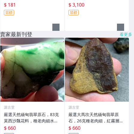
$ 181
$ 3,100
競標
競標
賣家最新刊登
看更多
源古堂
源古堂
嚴選天然緬甸翡翠原石，83克
嚴選大馬坎天然緬甸翡翠原
莫西沙飄花料，種老肉細水頭
石，26克種老肉細，紅霧層迷
佳，棉感迷人。 翡翠原石 綠色
人 起冰水頭佳 裂痕清晰 經典
$ 660
$ 660
玉雕 翡翠玉石
藏品 大馬坎 天然翡翠 原石