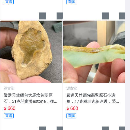
直購
直購
源古堂
源古堂
嚴選天然緬甸大馬坎黃翡原
嚴選天然緬甸翡翠原石小邊
石，51克開窗美estone，種老
角，17克種老肉細冰透，熒光
肉細水頭佳 黃翡 翡翠 大馬坎
強水頭佳，限量珍藏，必備玉
$ 660
$ 660
雕素材 緬甸翡翠 翡翠原石 小
直購
直購
邊角