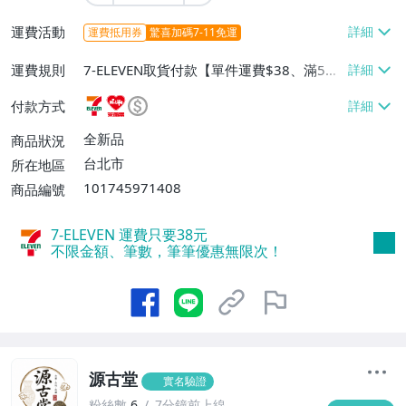
運費活動
運費抵用券
驚喜加碼7-11免運
運費規則
7-ELEVEN取貨付款【單件運費$38、滿5件
或消費滿$1298免運費】、7-ELEVEN取貨
付款方式
不付款【免運費】、萊爾富取貨付款【單件
運費$60、滿5件或消費滿$1298免運
全新品
商品狀況
費】、宅配/貨運【單件運費$120、滿5件
台北市
所在地區
或消費滿$1598免運費】
101745971408
商品編號
7-ELEVEN 運費只要
38
元
不限金額、筆數，筆筆優惠無限次！
源古堂
實名驗證
粉絲數
6
7分鐘前上線