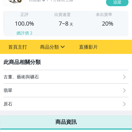
追蹤
7
正評
出貨速度
未出貨率
100.0%
7~8
20%
天
總評價
2
首頁主打
商品分類
直播影片
sign
2
古董、藝術與礦石
手錶與飾品配件
古董、藝術與礦石
翡翠
原石
商品資訊