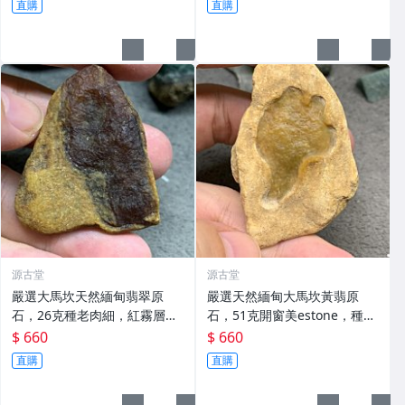
直購
直購
源古堂
源古堂
嚴選大馬坎天然緬甸翡翠原
嚴選天然緬甸大馬坎黃翡原
石，26克種老肉細，紅霧層迷
石，51克開窗美estone，種老
人 起冰水頭佳 裂痕清晰 經典
肉細水頭佳 黃翡 翡翠 大馬坎
$ 660
$ 660
藏品 大馬坎 天然翡翠 原石
直購
直購