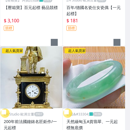
【壓箱寶】 阿寶託拍網
ZH Studio 歐洲古董
【壓箱寶】百元起標 藝品競標
百年/德國名瓷仕女瓷偶【一元
起標】
$ 3,100
$ 181
競標
競標
超人氣賣家
超人氣賣家
ZH Studio 歐洲古董
昕品&#33304;
200年前法國鐘錶名匠鉅作/一
天然緬甸玉A貨翡翠、一元起
元起標
標無底價