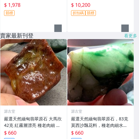
$ 1,978
$ 10,200
競標
折扣碼
競標
賣家最新刊登
看更多
源古堂
源古堂
嚴選天然緬甸翡翠原石 大馬坎
嚴選天然緬甸翡翠原石，83克
42克 紅霧層漂亮 種老肉細 裂
莫西沙飄花料，種老肉細水頭
痕少 油性佳 廚房用具收藏家必
佳，棉感迷人。 翡翠原石 綠色
$ 660
$ 660
備 古董 緬玉 翡翠
玉雕 翡翠玉石