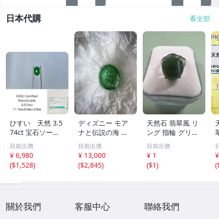
日本代購
看全部
ひすい 天然 3.5
ディズニー モア
天然石 翡翠風 リ
74ct 宝石ソーテ
ナと伝説の海 テ
ング 指輪 グリー
ィング付き 11.7
フィティの心 新
ン系 ヴィンテー
目前出價
目前出價
目前出價
㎜×8.8㎜×3.8㎜
品 未開封
ジアクセサリー
¥ 6,980
¥ 13,000
¥ 1
¥
ルース（ 裸石 ）
(
$1,528
)
(
$2,845
)
(
$1
)
(
Y10181SA
2
關於我們
客服中心
聯絡我們