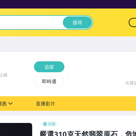
搜尋
追蹤
上線
即時通
出貨
優惠
直播影片
sign
店鋪
嚴選310克天然翡翠原石，