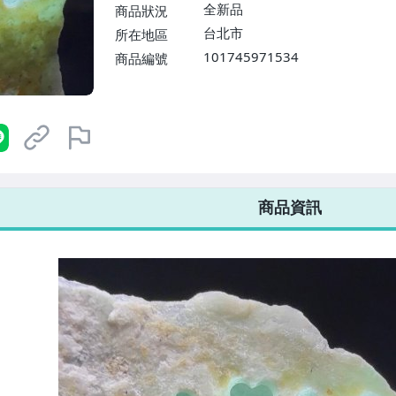
$1598免運費】
全新品
商品狀況
台北市
所在地區
101745971534
商品編號
7-ELEVEN 運費只要
38
元
不限金額、筆數，筆筆優惠無限次！
商品資訊