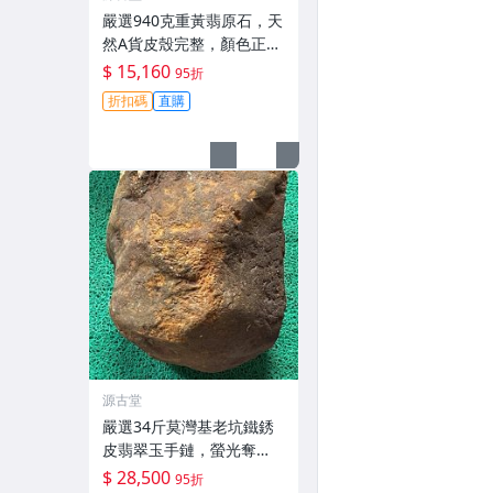
嚴選940克重黃翡原石，天
然A貨皮殼完整，顏色正種
老肉細，料子乾淨無裂，
$ 15,160
95折
適合製作手鐲或掛件，收
折扣碼
直購
藏佳。黃翡 翡翠 原石
源古堂
嚴選34斤莫灣基老坑鐵銹
皮翡翠玉手鏈，螢光奪
目，膠質飽滿，表面無
$ 28,500
95折