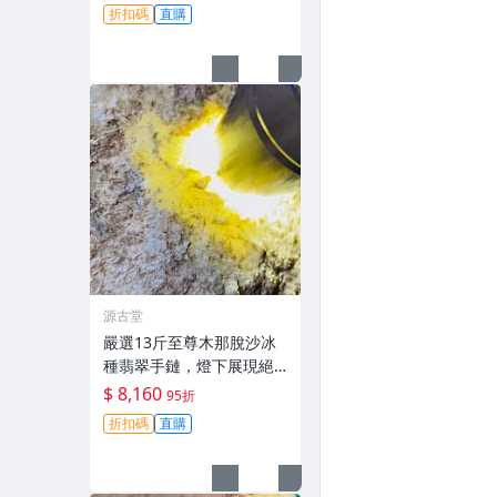
損，堅韌耐用，適合把玩
折扣碼
直購
收藏冰種手鏈#翡翠 #A貨
翡翠 #把玩礦石
源古堂
嚴選13斤至尊木那脫沙冰
種翡翠手鏈，燈下展現絕
佳水頭與色韻，精緻美態
$ 8,160
95折
令人愛不釋手，適合收藏
折扣碼
直購
或佩戴A貨翡翠#翡翠 #天
然翡翠 #A貨翡翠玉石