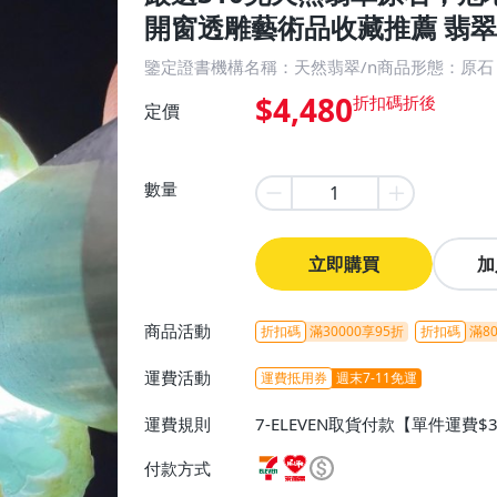
開窗透雕藝術品收藏推薦 翡翠
鑒定證書機構名稱：天然翡翠/n商品形態：原石
$4,480
定價
數量
立即購買
加
商品活動
折扣碼
滿30000享95折
折扣碼
滿80
運費活動
運費抵用券
週末7-11免運
運費規則
7-ELEVEN取貨付款【單件運費$
ELEVEN取貨不付款【免運費】
付款方式
或消費滿$1298免運費】、宅配