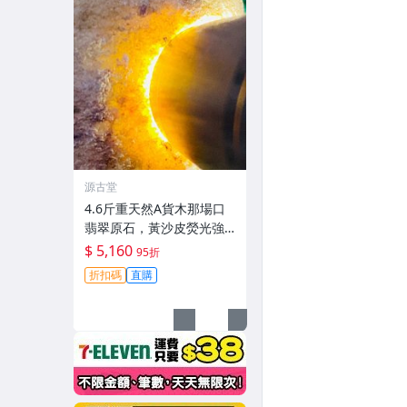
源古堂
4.6斤重天然A貨木那場口
翡翠原石，黃沙皮熒光強
烈水頭足，種水佳手感覺
$ 5,160
95折
壓實形體整齊，嚴選適合
折扣碼
直購
雕刻成手鐲掛件，支持檢
測代工。原石未動皮殼完
整沙粒感強，可