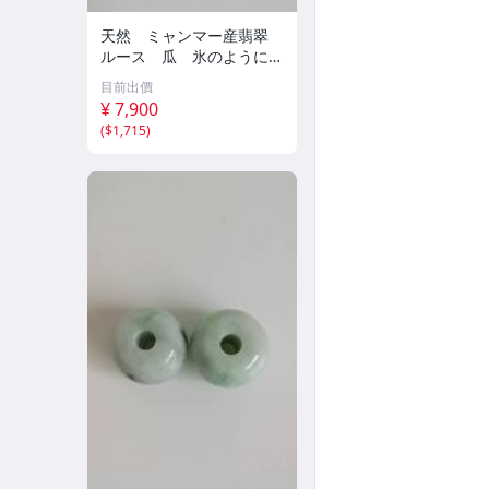
天然 ミャンマー産翡翠
ルース 瓜 氷のように透
き通る 17ｘ8.5ｘ2.4ｍ
目前出價
ｍ 3.5ct と 17.6ｘ11
¥ 7,900
ｘ2.8ｍｍ 4.5ct 穴なし
(
$1,715
)
260805