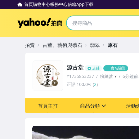
首頁
購物中心
帳務中心
信箱
App下載
Yahoo拍賣
拍賣
古董、藝術與礦石
翡翠
原石
源古堂
店鋪
實名驗證
Y1735853237
粉絲數
7
6分鐘前
正評
100.0%
(
2
)
首頁主打
商品分類
活動
sign
其它
[全店] 周年慶
[全店] 粉絲專享