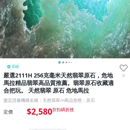
店鋪
嚴選2111H 256克毫米天然翡翠原石，危地
0
馬拉精品翡翠高品質推薦。翡翠原石收藏適
合把玩。 天然翡翠 原石 危地馬拉
鑒定證書機構名稱：天然翡翠/n商品形態：原石
$2,580
定價