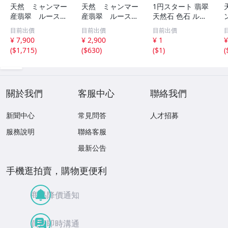
天然 ミャンマー
天然 ミャンマー
1円スタート 翡翠
産翡翠 ルース
産翡翠 ルース
天然石 色石 ルー
瓜 氷のように透
18ｘ12.8ｍ
ス まとめ 大量 ジ
目前出價
目前出價
目前出價
き通る 17ｘ8.5
ｍ 40.5ct と
ュエリー 宝石 総
¥ 7,900
¥ 2,900
¥ 1
¥
ｘ2.4ｍｍ 3.5ct
18.4ｘ13.3ｍｍ
重量約49.0g ヒス
(
$1,715
)
(
$630
)
(
$1
)
(
と 17.6ｘ11
43ct 注意事項
イ HE0806ろ
ｘ2.8ｍｍ 4.5ct
あり 260805
穴なし 260805
關於我們
客服中心
聯絡我們
新聞中心
常見問答
人才招募
服務說明
聯絡客服
最新公告
手機逛拍賣，購物更便利
商品降價通知
買賣即時溝通