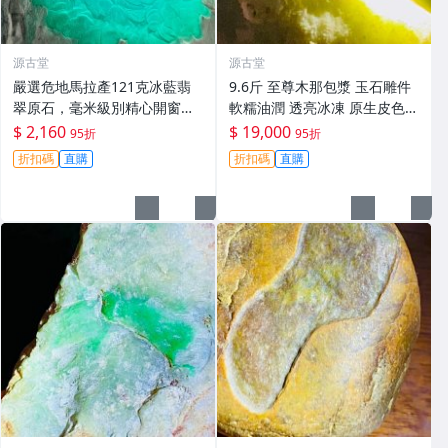
源古堂
源古堂
嚴選危地馬拉產121克冰藍翡
9.6斤 至尊木那包漿 玉石雕件
翠原石，毫米級別精心開窗展
軟糯油潤 透亮冰凍 原生皮色
現天然美韻。每日晚11點截
手工美專名貴石頭 正規嚴選 冬
$ 2,160
$ 19,000
95折
95折
拍，真實成交見證。冰裂翡翠
季推薦 翡翠 A貨 翡翠玉
折扣碼
直購
折扣碼
直購
原石 危地馬拉