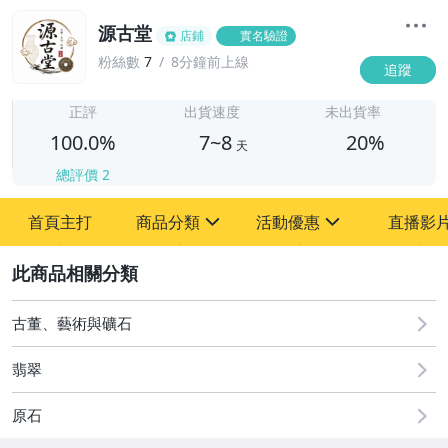
源古堂
店鋪
實名驗證
粉絲數
7
8分鐘前上線
追蹤
7
正評
出貨速度
未出貨率
100.0%
7~8
20%
天
總評價
2
首頁主打
商品分類
活動優惠
直播影
sign
sign
2
其它
[全店] 周年慶
[全店] 粉絲專享
古董、藝術與礦石
翡翠
原石