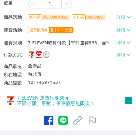
數量
商品活動
折扣碼
滿30000享95折
折扣碼
滿800折60
運費活動
運費抵用券
週末7-11免運
運費規則
7-ELEVEN取貨付款【單件運費$38、滿5件
或消費滿$1298免運費】、7-ELEVEN取貨
付款方式
不付款【免運費】、萊爾富取貨付款【單件
運費$60、滿5件或消費滿$1298免運
全新品
商品狀況
費】、宅配/貨運【單件運費$120、滿5件
台北市
所在地區
或消費滿$1598免運費】
101745971537
商品編號
7-ELEVEN 運費只要
38
元
不限金額、筆數，筆筆優惠無限次！