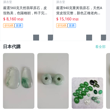
源古堂
源古堂
嚴選560克天然翡翠原石，皮
嚴選940克重黃翡原石，天然A
殼熟美，色陽種韌，料子完
貨皮殼完整，顏色正種老肉
整，打燈更顯珍稀，空間寬闊
細，料子乾淨無裂，適合製作
$ 8,160
$ 15,160
95折
95折
適合打造手鐲或掛件，絕佳收
手鐲或掛件，收藏佳。黃翡 翡
折扣碼
直購
折扣碼
直購
藏選擇。 翡翠 翡翠原石 A貨翡
翠 原石
翠玉石
日本代購
看全部