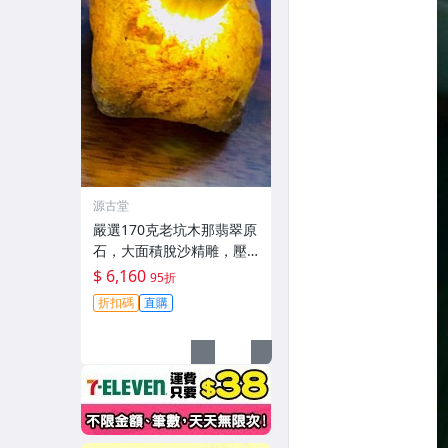
源古堂
嚴選170克老坑木那翡翠原
石，大面積脫沙精雕，壓
燈通透無雜質，油性佳冰
$ 6,160
95折
種特級，適合收藏與鑽刻#
折扣碼
直購
翡翠 #老坑玉 #冰種翡翠