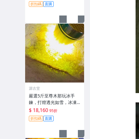
重量壓手極具收藏價值。
折扣碼
直購
翡翠玉器 翡翠手鏈 冰種翡
翠
源古堂
嚴選5斤至尊木那玩冰手
鍊，打燈透光如雪，冰凍
底色，沉穩厚重，推薦收
$ 18,160
95折
藏級天然A貨翡翠手鍊#翡
折扣碼
直購
翠#天然A貨#手鍊