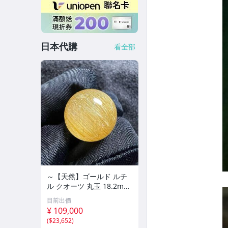
日本代購
看全部
～【天然】ゴールド ルチ
ル クオーツ 丸玉 18.2mm
8.5g
目前出價
¥ 109,000
(
$23,652
)