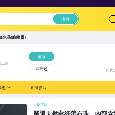
搜尋
綠水晶(綠幽靈)
追蹤
前上線
即時通
出貨
優惠
直播影片
sign
店鋪
嚴選天然藍綠螢石珠，內部含