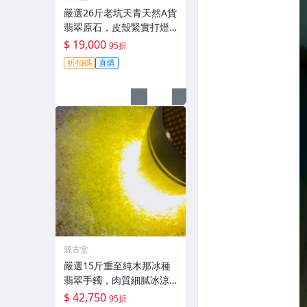
嚴選26斤老坑天青天然A貨
翡翠原石，皮殼緊實打燈
透亮，顏色濃郁種水佳，
$ 19,000
95折
質感飽滿，適合打造手鏈
折扣碼
直購
料，保真可加工，支持定
制#翡翠原石 #A貨翡翠 #
手鏈料
源古堂
嚴選15斤重至純木那冰種
翡翠手鐲，肉質細膩冰涼
感十足，螢光美不勝收，
$ 42,750
95折