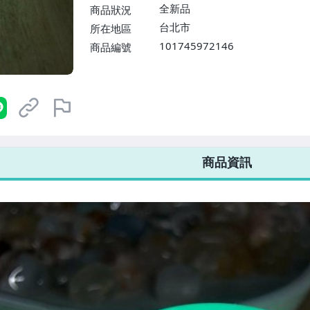
$1598免運費】
全新品
商品狀況
台北市
所在地區
101745972146
商品編號
7-ELEVEN 運費只要
38
元
不限金額、筆數，筆筆優惠無限次！
商品資訊