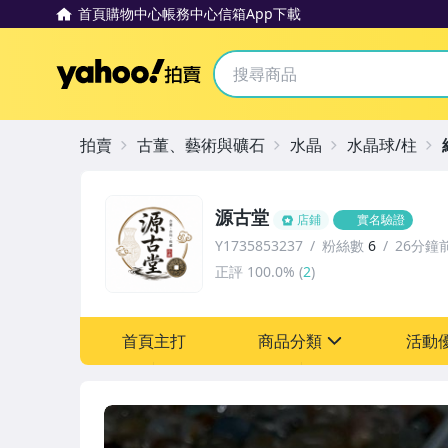
首頁
購物中心
帳務中心
信箱
App下載
Yahoo拍賣
拍賣
古董、藝術與礦石
水晶
水晶球/柱
源古堂
店鋪
實名驗證
Y1735853237
粉絲數
6
26分鐘
正評
100.0%
(
2
)
首頁主打
商品分類
活動
sign
其它
[全店] 周年慶
[全店] 粉絲專享