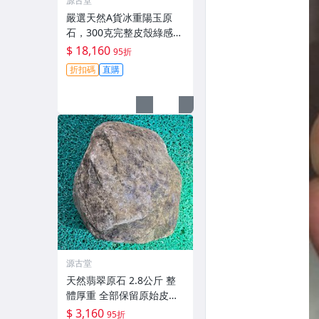
源古堂
嚴選天然A貨冰重陽玉原
石，300克完整皮殼綠感
佳，支持檢測保真，適合
$ 18,160
95折
收藏 冰重陽玉 翡翠 原石
折扣碼
直購
源古堂
天然翡翠原石 2.8公斤 整
體厚重 全部保留原始皮殼
原礦狀態 支持郵寄 老坑料
$ 3,160
95折