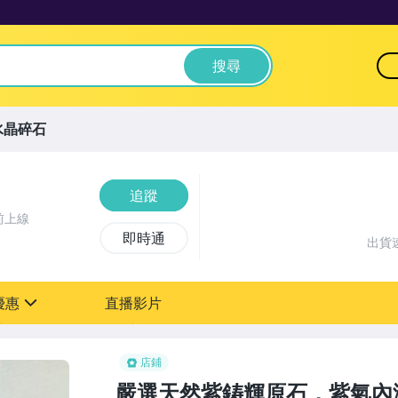
搜尋
水晶碎石
追蹤
前上線
即時通
出貨
優惠
直播影片
sign
店鋪
嚴選天然紫鋳輝原石，紫氣內