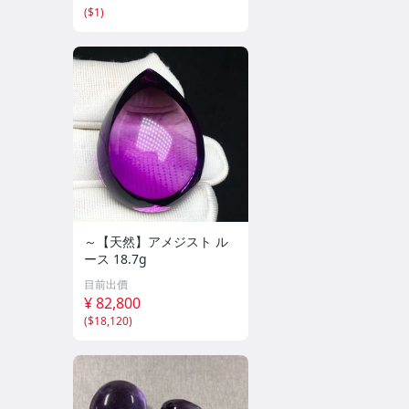
(
$1
)
～【天然】アメジスト ル
ース 18.7g
目前出價
¥ 82,800
(
$18,120
)