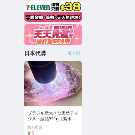
日本代購
看全部
ブラジル産大きな天然アメ
ジスト結晶551g［紫水
晶］1本剣^ ^綺麗
目前出價
¥ 1