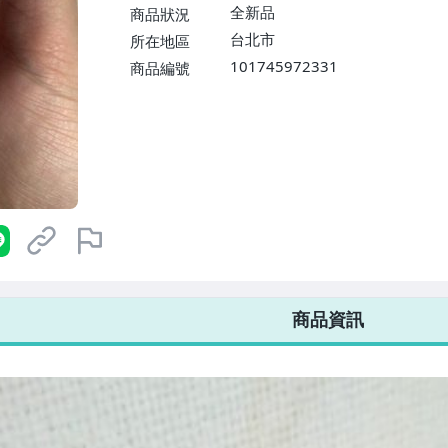
$1598免運費】
全新品
商品狀況
台北市
所在地區
101745972331
商品編號
7-ELEVEN 運費只要
38
元
不限金額、筆數，筆筆優惠無限次！
商品資訊