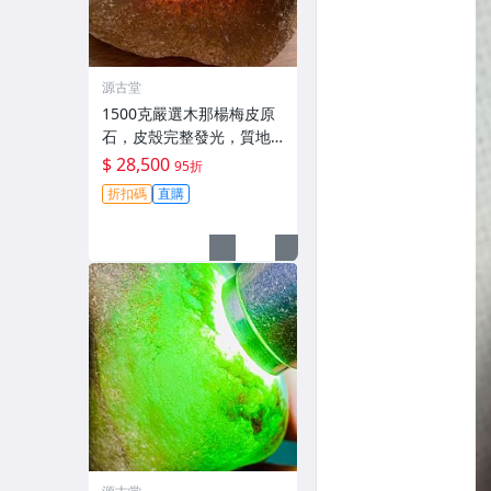
源古堂
1500克嚴選木那楊梅皮原
石，皮殼完整發光，質地
細膩適合精工雕琢玩冰春
$ 28,500
95折
手鏈#A貨翡翠 #木那楊梅
折扣碼
直購
皮 #玩冰春