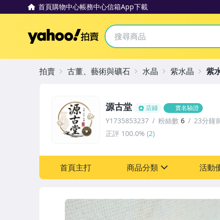
首頁
購物中心
帳務中心
信箱
App下載
Yahoo拍賣
拍賣
古董、藝術與礦石
水晶
紫水晶
紫
源古堂
店鋪
實名驗證
Y1735853237
粉絲數
6
23分鐘
正評
100.0%
(
2
)
首頁主打
商品分類
活動
sign
其它
[全店] 周年慶
[全店] 粉絲專享