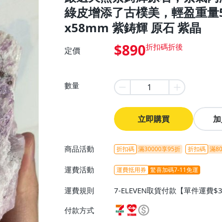
綠皮增添了古樸美，輕盈重量59
x58mm 紫鋳輝 原石 紫晶
$890
定價
數量
立即購買
加
商品活動
折扣碼
滿30000享95折
折扣碼
滿80
運費活動
運費抵用券
驚喜加碼7-11免運
運費規則
7-ELEVEN取貨付款【單件運費$
ELEVEN取貨不付款【免運費】
付款方式
或消費滿$1298免運費】、宅配