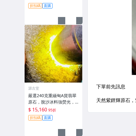
翡翠美石 嚴選收藏
折扣碼
直購
源古堂
嚴選240克重緬甸A貨翡翠
原石，脫沙冰料強熒光，
皮殼完整水頭佳，適合製
$ 15,160
95折
作手鐲掛件，蒼蠅翅表現
折扣碼
直購
優異 翡翠 原石 手工