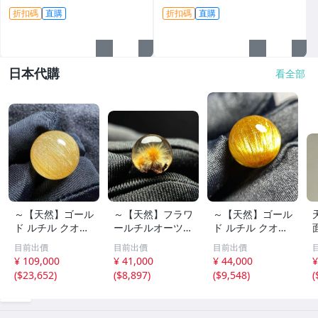
適合打造手鏈料，保真可加
收藏價值。翡翠玉器 翡翠手鏈
折扣碼
直購
折扣碼
直購
工，支持定制#翡翠原石 #A貨
冰種翡翠
翡翠 #手鏈料
日本代購
看全部
～【天然】ゴール
～【天然】フラワ
～【天然】ゴール
ド ルチル クオー
ールチルオーツ
ド ルチル クオー
ツ 丸玉 18.2mm
丸玉 10.5mm 1.6
ツ 丸玉 13.7mm
目前出價
目前出價
目前出價
8.5g
g
3.7g
¥ 109,000
¥ 41,000
¥ 44,000
¥
(
$23,652
)
(
$8,897
)
(
$9,548
)
(