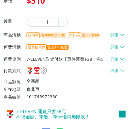
$510
定價
數量
商品活動
折扣碼
滿30000享95折
折扣碼
滿800折60
運費活動
運費抵用券
驚喜$99免運
運費規則
7-ELEVEN取貨付款【單件運費$38、滿5件
或消費滿$1298免運費】、7-ELEVEN取貨
付款方式
不付款【免運費】、萊爾富取貨付款【單件
運費$60、滿5件或消費滿$1298免運
全新品
商品狀況
費】、宅配/貨運【單件運費$120、滿5件
台北市
所在地區
或消費滿$1598免運費】
101745972350
商品編號
7-ELEVEN 運費只要
38
元
不限金額、筆數，筆筆優惠無限次！