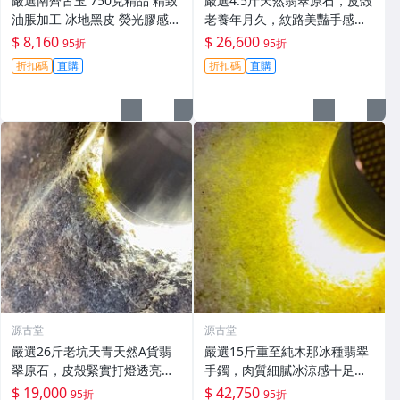
嚴選南齊古玉 750克精品 精致
嚴選4.5斤天然翡翠原石，皮殻
油脹加工 冰地黑皮 熒光膠感收
老養年月久，紋路美豔手感
藏佳品 古玉 玉器 錢幣
佳，適宜製作手鏈或珍藏#翡
$ 8,160
$ 26,600
95折
95折
翠 #天然翡翠 #A貨翡翠玉石
折扣碼
直購
折扣碼
直購
源古堂
源古堂
嚴選26斤老坑天青天然A貨翡
嚴選15斤重至純木那冰種翡翠
翠原石，皮殼緊實打燈透亮，
手鐲，肉質細膩冰涼感十足，
顏色濃郁種水佳，質感飽滿，
螢光美不勝收，重量壓手極具
$ 19,000
$ 42,750
95折
95折