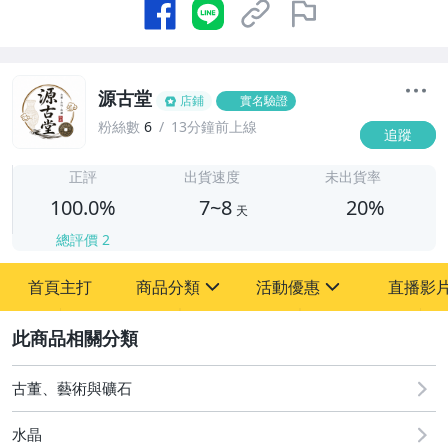
源古堂
店鋪
實名驗證
粉絲數
6
13分鐘前上線
追蹤
7
正評
出貨速度
未出貨率
100.0%
7~8
20%
天
總評價
2
首頁主打
商品分類
活動優惠
直播影
sign
sign
2
其它
[全店] 周年慶
[全店] 粉絲專享
古董、藝術與礦石
水晶