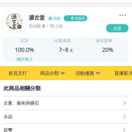
源古堂
店鋪
實名驗證
粉絲數
6
剛上線
追蹤
7
正評
出貨速度
未出貨率
100.0%
7~8
20%
天
總評價
2
首頁主打
商品分類
活動優惠
直播影
sign
sign
2
其它
[全店] 周年慶
[全店] 粉絲專享
古董、藝術與礦石
水晶
碧璽