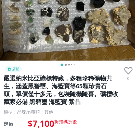
店鋪
嚴選納米比亞礦標特藏，多種珍稀礦物共
0
生，涵蓋黑碧璽、海藍寶等65顆珍貴石
頭，單價僅十多元，包裝隨機隨喜。礦標收
藏家必備 黑碧璽 海藍寶 紫晶
類型：晶塊/n種類：其他
$7,100
定價