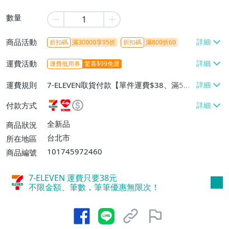
數量
商品活動
折扣碼
滿30000享95折
折扣碼
滿800折60
運費活動
運費抵用券
驚喜$99免運
運費規則
7-ELEVEN取貨付款【單件運費$38、滿5件
或消費滿$1298免運費】、7-ELEVEN取貨
付款方式
不付款【免運費】、萊爾富取貨付款【單件
運費$60、滿5件或消費滿$1298免運
全新品
商品狀況
費】、宅配/貨運【單件運費$120、滿5件
台北市
所在地區
或消費滿$1598免運費】
101745972460
商品編號
7-ELEVEN 運費只要
38
元
不限金額、筆數，筆筆優惠無限次！