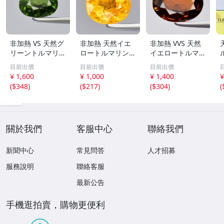
非加熱 VS 天然グ
非加熱 天然イエ
非加熱 VVS 天然
リーントルマリン
ロートルマリン
イエロートルマリ
7.0x6.3mm 1.53
6.4x5.6mm 1.07
ン 9.7x7.3mm 1.
目前出價
目前出價
目前出價
カラット
カラット
93カラット
¥ 1,600
¥ 1,000
¥ 1,400
¥
(
$348
)
(
$217
)
(
$304
)
(
約
關於我們
客服中心
聯絡我們
新聞中心
常見問答
人才招募
服務說明
聯絡客服
最新公告
手機逛拍賣，購物更便利