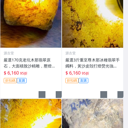
源古堂
源古堂
嚴選170克老坑木那翡翠原
嚴選3斤重至尊木那冰種翡翠手
石，大面積脫沙精雕，壓燈通
鐲料，黃沙皮殻打燈熒光強
透無雜質，油性佳冰種特級，
烈，水頭極佳，種水化開石型
$ 6,160
$ 6,160
95折
95折
適合收藏與鑽刻#翡翠 #老坑玉
規整，皮殼完整無損。適合做
折扣碼
直購
折扣碼
直購
#冰種翡翠
手鐲、掛件或雕刻，保留原礦
狀態。 翡翠 A貨