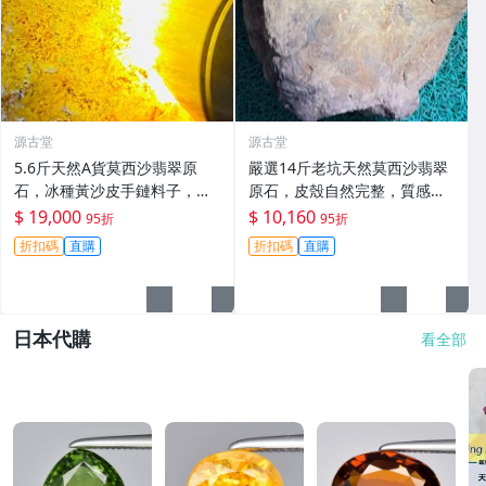
源古堂
源古堂
5.6斤天然A貨莫西沙翡翠原
嚴選14斤老坑天然莫西沙翡翠
石，冰種黃沙皮手鏈料子，水
原石，皮殼自然完整，質感
頭佳適合打造掛件或手鏈 莫西
佳，狀態上乘，適合打造手鍊
$ 19,000
$ 10,160
95折
95折
沙 手鏈 料子
或精品收藏 A貨翡翠 翡翠原石
折扣碼
直購
折扣碼
直購
天然料型
日本代購
看全部