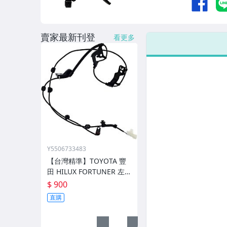
賣家最新刊登
看更多
Y5506733483
【台灣精準】TOYOTA 豐
田 HILUX FORTUNER 左
前 ABS感知器 89543-0K0
$ 900
60
直購