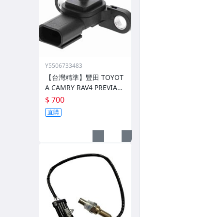
Y5506733483
【台灣精準】豐田 TOYOT
A CAMRY RAV4 PREVIA
大氣壓力感知器 89421-06
$ 700
020
直購