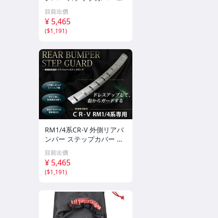
ッキカバー
目前出價
¥ 5,465
(
$1,191
)
RM1/4系CR-V 外側リアバ
ンパー ステップカバー メ
ッキカバー
目前出價
¥ 5,465
(
$1,191
)