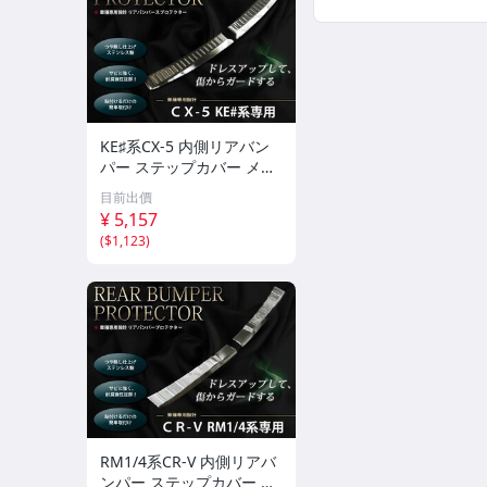
KE♯系CX-5 内側リアバン
パー ステップカバー メッ
キカバー
目前出價
¥ 5,157
(
$1,123
)
RM1/4系CR-V 内側リアバ
ンパー ステップカバー メ