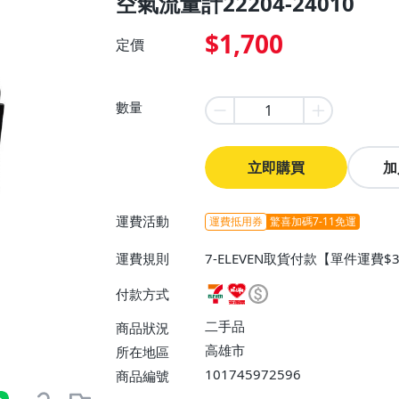
空氣流量計22204-24010
$1,700
定價
數量
立即購買
加
運費活動
運費抵用券
驚喜加碼7-11免運
運費規則
7-ELEVEN取貨付款【單件運費
【單件運費$60、滿5件免運費】
付款方式
運費】、郵局掛號【單件運費$8
【免運費】
二手品
商品狀況
高雄市
所在地區
101745972596
商品編號