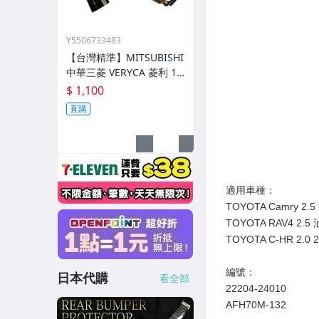
Y5506733483
【台灣精準】MITSUBISHI
中華三菱 VERYCA 菱利 1.
2 08-18 後段 含氧感知器
$ 1,100
CW761240
直購
日本代購
看全部