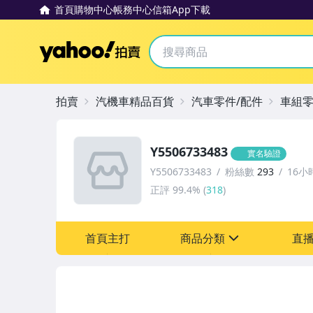
首頁
購物中心
帳務中心
信箱
App下載
Yahoo拍賣
拍賣
汽機車精品百貨
汽車零件/配件
車組
Y5506733483
實名驗證
Y5506733483
粉絲數
293
16小
正評
99.4%
(
318
)
首頁主打
商品分類
直
sign
汽機車精品百貨
居家、家具與園藝