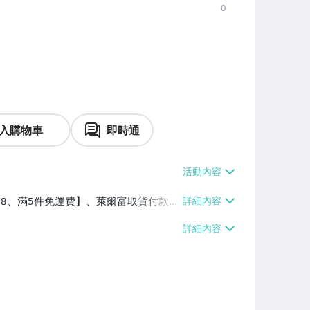
0
入購物車
即時通
$38、滿5件免運費】、萊爾富取貨付款
、宅配/貨運【單件運費$130、滿5件免
0、滿5件免運費】、面交/自取/不寄送