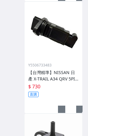
Y5506733483
【台灣精準】NISSAN 日
產 X-TRAIL A34 QRV 5PIN
原廠外匯 空氣流量計 2268
$ 730
0-6N21A
直購