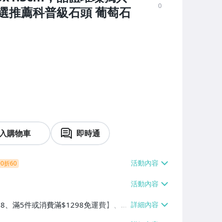
0
選推薦科普級石頭 葡萄石
入購物車
即時通
0折60
38、滿5件或消費滿$1298免運費】、7-
、萊爾富取貨付款【單件運費$60、滿5件