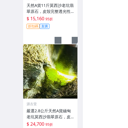
天然A貨11斤莫西沙老坑翡
翠原石，皮殼完整透光性
佳，黃霧美如冰裂，適合
$ 15,160
95折
製作手鐲或牌子。嚴選原
折扣碼
直購
石未動，保存完好。冰感
強，種水優良。翡翠玉石
翡翠原石 老
源古堂
嚴選2.8公斤天然A貨緬甸
老坑莫西沙翡翠原石，皮
殻保留自然熒光，適合雕
$ 24,700
95折