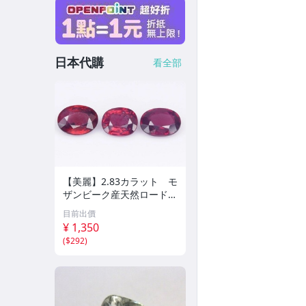
日本代購
看全部
【美麗】2.83カラット モ
ザンビーク産天然ロードラ
イト・ガーネット
目前出價
¥ 1,350
(
$292
)