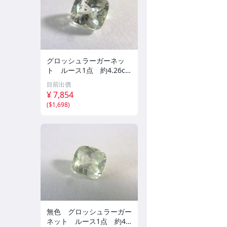
グロッシュラーガーネッ
ト ルース1点 約4.26ct
#6487
目前出價
¥ 7,854
(
$1,698
)
無色 グロッシュラーガー
ネット ルース1点 約4.3