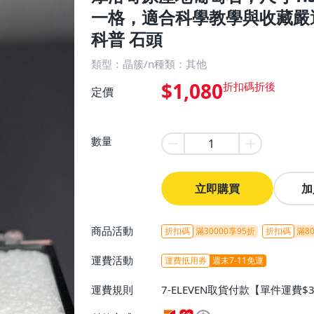
一格，適合科學教學與收藏嚴
科普 石頭
類型：晶簇/n種類：其他
$1,080
定價
數量
立即購買
加
商品活動
折扣碼
滿30000享95折
折扣碼
滿80
運費活動
運費抵用券
週末7-11免運
運費規則
7-ELEVEN取貨付款【單件運費$
ELEVEN取貨不付款【免運費】