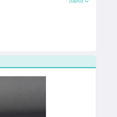
/貨運【單件運費$120、滿5件或消費滿