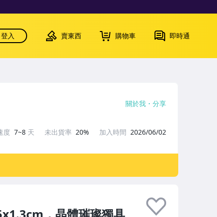
登入
賣東西
購物車
即時通
關於我
分享
速度
7~8
天
未出貨率
20%
加入時間
2026/06/02
x1.3cm，晶體璀璨獨具