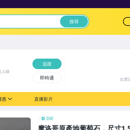
搜尋
追蹤
前上線
即時通
出貨
優惠
直播影片
sign
店鋪
摩洛哥原產地葡萄石，尺寸1.5