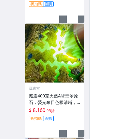
刻手鐲或擺放品鑑。支持
折扣碼
直購
檢測，全國保真。 莫西沙
翡翠 原石
源古堂
嚴選400克天然A貨翡翠原
石，熒光奪目色根清晰，
推薦直接把玩與雕刻，支
$ 8,160
95折
持私人訂制取件 翡翠原石
折扣碼
直購
天然A貨 熒光翡翠