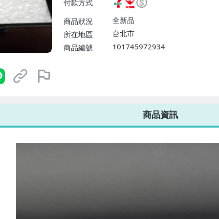
付款方式
或消費滿$1298免運費】、宅配
$1598免運費】
全新品
商品狀況
台北市
所在地區
101745972934
商品編號
7-ELEVEN 運費只要
38
元
不限金額、筆數，筆筆優惠無限次！
商品資訊