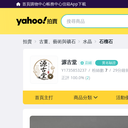
首頁
購物中心
帳務中心
信箱
App下載
Yahoo拍賣
拍賣
古董、藝術與礦石
水晶
石榴石
源古堂
店鋪
實名驗證
Y1735853237
粉絲數
7
29分鐘
正評
100.0%
(
2
)
首頁主打
商品分類
活動
sign
其它
[全店] 周年慶
[全店] 粉絲專享