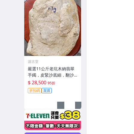
源古堂
嚴選11公斤老坑木納翡翠
手鐲，皮緊沙底細，翻沙
均勻，適合收藏家鐲#翡翠
$ 28,500
95折
手鐲 玉石
折扣碼
直購