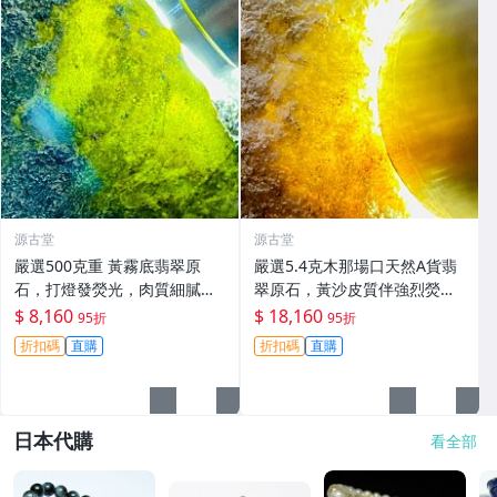
源古堂
源古堂
嚴選500克重 黃霧底翡翠原
嚴選5.4克木那場口天然A貨翡
石，打燈發熒光，肉質細膩如
翠原石，黃沙皮質伴強烈熒
脂，光澤飽滿推薦收藏。天然
光，水頭足種色佳，形體端
$ 8,160
$ 18,160
95折
95折
A貨翡翠玉石 翡翠 天然翡翠 A
正，適合作為手鏈美術素材，
折扣碼
直購
折扣碼
直購
貨翡翠玉石
皮殼保存完好無損 白玉 翡翠
原石
日本代購
看全部