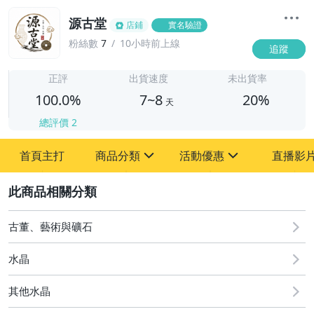
源古堂
店鋪
實名驗證
粉絲數
7
10小時前上線
追蹤
7
正評
出貨速度
未出貨率
100.0%
7~8
20%
天
總評價
2
首頁主打
商品分類
活動優惠
直播影
sign
sign
2
其它
[全店] 周年慶
[全店] 粉絲專享
古董、藝術與礦石
水晶
其他水晶