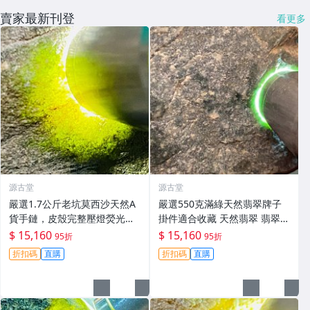
賣家最新刊登
看更多
源古堂
源古堂
嚴選1.7公斤老坑莫西沙天然A
嚴選550克滿綠天然翡翠牌子
貨手鏈，皮殼完整壓燈熒光強
掛件適合收藏 天然翡翠 翡翠玉
烈，冰膠感十足底色佳 手鏈 冰
石 A貨翡翠
$ 15,160
$ 15,160
95折
95折
膠 熒光
折扣碼
直購
折扣碼
直購