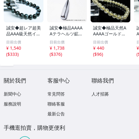
誠安◆超レア超美
誠安◆極品AAAA
誠安◆極品天然A
品AAA級天然イー
Aテラヘルツ鉱石
AAAAゴールドタ
グルアイブレスレ
マッサージ棒サイ
イチンルチルブレ
目前出價
目前出價
目前出價
ット 10mm [T15
ズ：小[T557-215
スレット 6mm [T
m
¥ 1,540
¥ 1,738
¥ 440
¥
6-6923]
1]
171-7937]
(
$333
)
(
$376
)
(
$96
)
(
關於我們
客服中心
聯絡我們
新聞中心
常見問答
人才招募
服務說明
聯絡客服
最新公告
手機逛拍賣，購物更便利