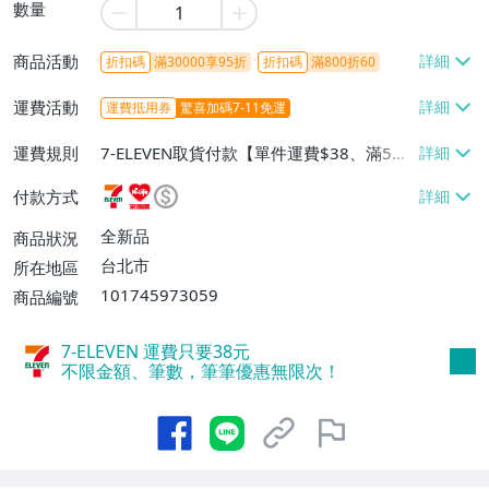
數量
商品活動
折扣碼
滿30000享95折
折扣碼
滿800折60
運費活動
運費抵用券
驚喜加碼7-11免運
運費規則
7-ELEVEN取貨付款【單件運費$38、滿5件
或消費滿$1298免運費】、7-ELEVEN取貨
付款方式
不付款【免運費】、萊爾富取貨付款【單件
運費$60、滿5件或消費滿$1298免運
全新品
商品狀況
費】、宅配/貨運【單件運費$120、滿5件
台北市
所在地區
或消費滿$1598免運費】
101745973059
商品編號
7-ELEVEN 運費只要
38
元
不限金額、筆數，筆筆優惠無限次！