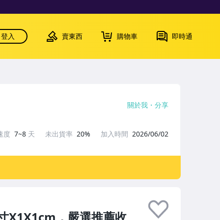
登入
賣東西
購物車
即時通
關於我
分享
速度
7~8
天
未出貨率
20%
加入時間
2026/06/02
X1X1cm，嚴選推薦收