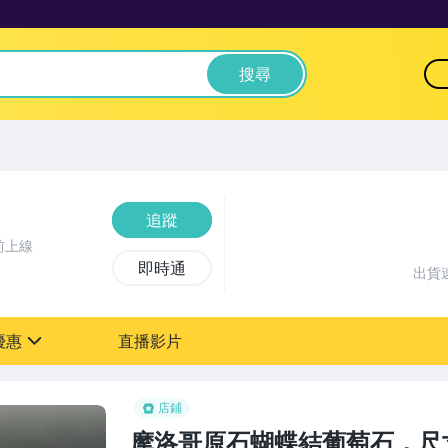
搜尋
追蹤
前上線
即時通
出貨
優惠
直播影片
sign
店鋪
摩洛哥原石蝴蝶結葡萄石，尺寸