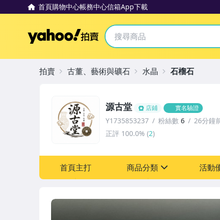
首頁
購物中心
帳務中心
信箱
App下載
Yahoo拍賣
拍賣
古董、藝術與礦石
水晶
石榴石
源古堂
店鋪
實名驗證
Y1735853237
粉絲數
6
26分鐘
正評
100.0%
(
2
)
首頁主打
商品分類
活動
sign
其它
[全店] 周年慶
[全店] 粉絲專享