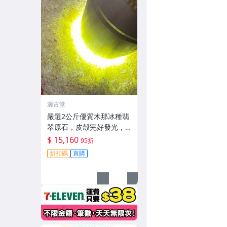
源古堂
嚴選2公斤優質木那冰種翡
翠原石，皮殻完好發光，
適合打造手鐲或掛件 #翡
$ 15,160
95折
翠 #冰種翡翠 #A貨翡翠
折扣碼
直購