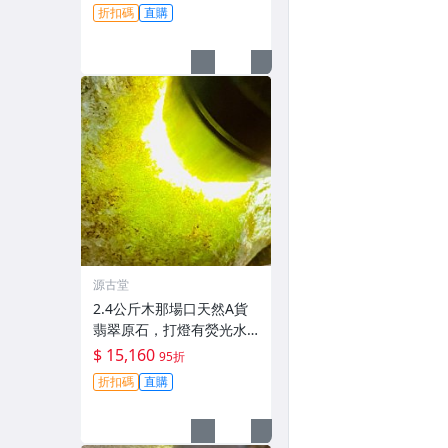
折扣碼
直購
源古堂
2.4公斤木那場口天然A貨
翡翠原石，打燈有熒光水
頭佳，適合手鐲製作皮殼
$ 15,160
95折
緊實，沙粒感強。支持檢
折扣碼
直購
測可代加工 發碧 翡翠 原石