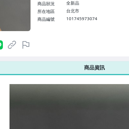
$1598免運費】
全新品
商品狀況
台北市
所在地區
101745973074
商品編號
7-ELEVEN 運費只要
38
元
不限金額、筆數，筆筆優惠無限次！
商品資訊