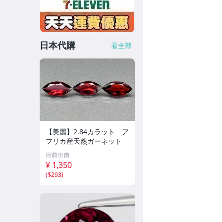
日本代購
看全部
【美麗】2.84カラット ア
フリカ産天然ガーネット
目前出價
¥ 1,350
(
$293
)