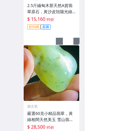
2.5斤緬甸木那天然A貨翡
翠原石，黃沙皮殻陽光綠
水頭佳，種水圓潤形體工
$ 15,160
95折
整，適合打造手鐲，皮殼
折扣碼
直購
緊致沙質細膩，內含美色
值得收藏。翡翠原石 翡翠
翡翠玉石
源古堂
嚴選60克小精品翡翠，黃
綠相間天然美玉 雪山翡翠
翡翠吊墜 天然石雕
$ 28,500
95折