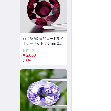
非加熱 VS 天然ロードライ
トガーネット 7.3mm 2.71
カラット
目前出價
¥ 2,000
(
$434
)