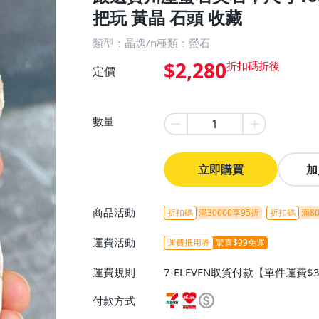
把玩 黃晶 石頭 收藏
類型：晶塊/n種類：螢石
$2,280
定價
數量
立即購買
加
商品活動
折扣碼
滿30000享95折
折扣碼
滿80
運費活動
運費抵用券
驚喜$99免運
運費規則
7-ELEVEN取貨付款【單件運費$
ELEVEN取貨不付款【免運費】
付款方式
或消費滿$1298免運費】、宅配