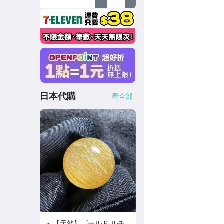
日本代購
看全部
～【天然】ゴールド ルチ