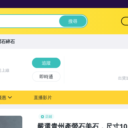
搜尋
曜石碎石
追蹤
前上線
即時通
出貨
優惠
直播影片
sign
店鋪
嚴選貴州產螢石美石，尺寸10.8