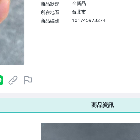
$1598免運費】
全新品
商品狀況
台北市
所在地區
101745973274
商品編號
7-ELEVEN 運費只要
38
元
不限金額、筆數，筆筆優惠無限次！
商品資訊