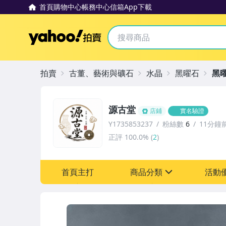
首頁
購物中心
帳務中心
信箱
App下載
Yahoo拍賣
拍賣
古董、藝術與礦石
水晶
黑曜石
黑
源古堂
店鋪
實名驗證
Y1735853237
粉絲數
6
11分鐘
正評
100.0%
(
2
)
首頁主打
商品分類
活動
sign
其它
[全店] 周年慶
[全店] 粉絲專享