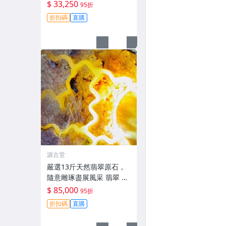
適合收藏與把玩。 翡翠 碧
$ 33,250
95折
玉 A貨 翡翠玉佩
折扣碼
直購
源古堂
嚴選13斤天然翡翠原石，
隨意雕琢盡展風采 翡翠 原
石 雕刻
$ 85,000
95折
折扣碼
直購