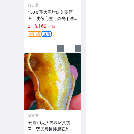
源古堂
160克重大馬坎紅黃翡原
石，皮殼完整，燈光下透
亮迷人，適合手鐲與掛件
$ 18,160
95折
打造，天然A貨翡翠嚴選。
折扣碼
直購
紅黃翡 翡翠 手鐲掛件
源古堂
嚴選70克大馬坎冰黃翡
翠，熒光奪目膠感強烈，