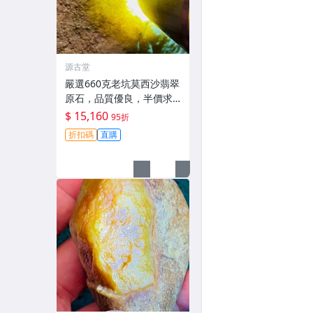
源古堂
嚴選660克老坑莫西沙翡翠
原石，品質優良，半價求
轉讓，直送家中， jade 翡
$ 15,160
95折
翠 原石
折扣碼
直購