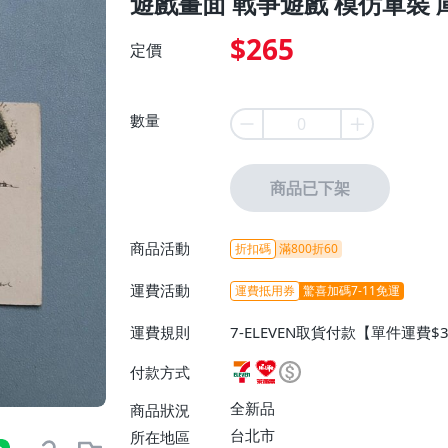
遊戲畫面 戰爭遊戲 模仿軍裝 
$265
定價
數量
商品已下架
商品活動
折扣碼
滿800折60
運費活動
運費抵用券
驚喜加碼7-11免運
運費規則
7-ELEVEN取貨付款【單件運費$
ELEVEN取貨不付款【免運費】
付款方式
或消費滿$1299免運費】、宅配
$1599免運費】
全新品
商品狀況
台北市
所在地區