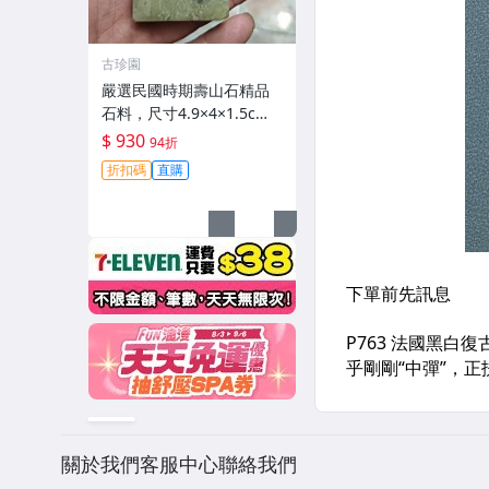
古珍園
嚴選民國時期壽山石精品
石料，尺寸4.9×4×1.5c
m，質地柔韌雕琢順手。
$ 930
94折
適合文玩收藏或創作。 壽
折扣碼
直購
山石 石頭 文玩
關於我們
客服中心
聯絡我們