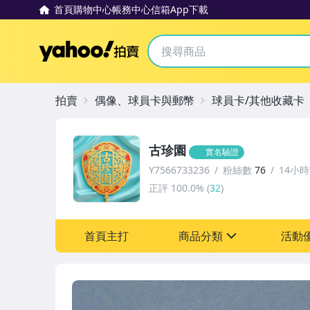
首頁
購物中心
帳務中心
信箱
App下載
Yahoo拍賣
拍賣
偶像、球員卡與郵幣
球員卡/其他收藏卡
古珍園
實名驗證
Y7566733236
粉絲數
76
14小
正評
100.0%
(
32
)
首頁主打
商品分類
活動
sign
古董、藝術與礦石
[全店] 粉絲專享
手錶與飾品配件