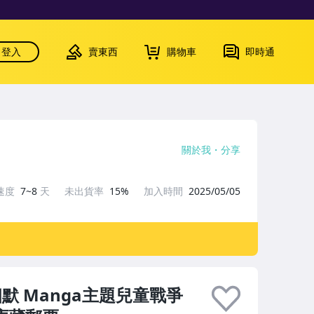
登入
賣東西
購物車
即時通
關於我
分享
速度
7~8
天
未出貨率
15%
加入時間
2025/05/05
默 Manga主題兒童戰爭