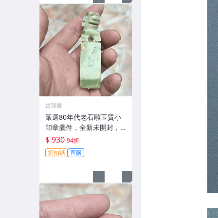
古珍園
嚴選80年代老石雕玉質小
印章擺件，全新未開封，
適合收藏與贈送 80年代 石
$ 930
94折
雕 印章擺件
折扣碼
直購