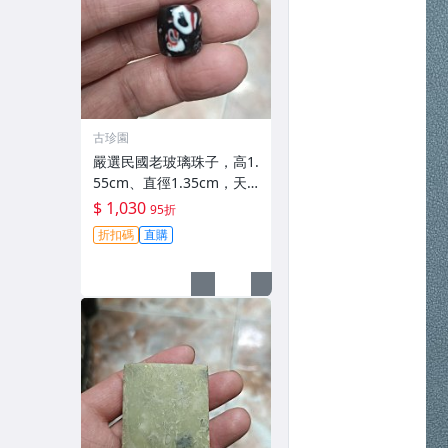
古珍園
嚴選民國老玻璃珠子，高1.
55cm、直徑1.35cm，天
然流淌花紋搭配珍珠魚，
$ 1,030
95折
獨特設計超適合收藏或贈
折扣碼
直購
送。 黑色玻璃珠 珠寶 吊墜