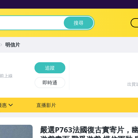
搜尋
明信片
追蹤
時前上線
即時通
出貨
優惠
直播影片
sign
嚴選P763法國復古實寄片，幽