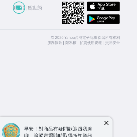
APP St
商品到貨動態
Google
©
2026
Yahoo台灣電子商務 保留所有權利
服務條款
隱私權
拍賣使用規範
交易安全