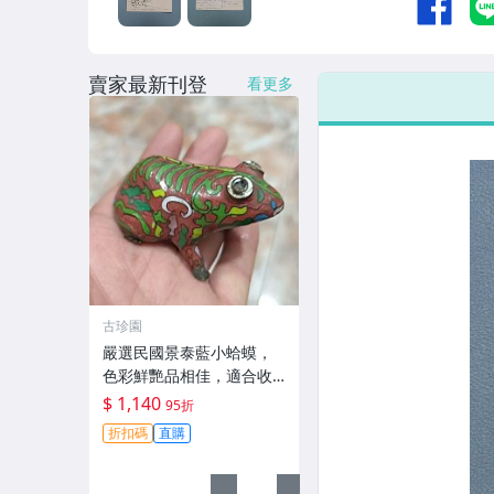
賣家最新刊登
看更多
古珍園
嚴選民國景泰藍小蛤蟆，
色彩鮮艷品相佳，適合收
藏與賞玩 紅珊瑚 青花瓷 老
$ 1,140
95折
器物
折扣碼
直購