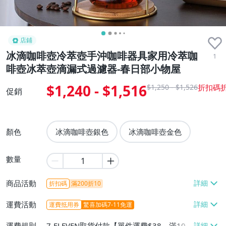
店鋪
冰滴咖啡壺冷萃壺手沖咖啡器具家用冷萃咖
1
啡壺冰萃壺滴漏式過濾器-春日部小物屋
$1,240 - $1,516
$1,250 - $1,526
促銷
顏色
冰滴咖啡壺銀色
冰滴咖啡壺金色
數量
商品活動
折扣碼
滿200折10
運費活動
運費抵用券
驚喜加碼7-11免運
運費規則
7-ELEVEN取貨付款【單件運費$38、滿100