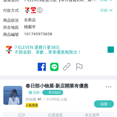
件或消費滿$990免運費】、萊爾富取貨付
付款方式
款【單件運費$60、滿100件或消費滿$990
免運費】、宅配/貨運【單件運費$80、滿1
全新品
商品狀況
00件或消費滿$1200免運費】
桃園市
所在地區
101745973658
商品編號
7-ELEVEN 運費只要
38
元
不限金額、筆數，筆筆優惠無限次！
春日部小物屋-新店開業有優惠
店鋪
實名驗證
粉絲數
41
6小時前上線
追蹤
5
人氣賣家
正評
出貨速度
未出貨率