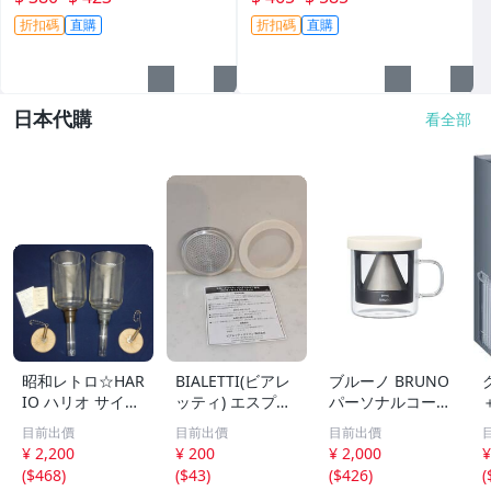
折扣碼
直購
折扣碼
直購
日本代購
看全部
昭和レトロ☆HAR
BIALETTI(ビアレ
ブルーノ BRUNO
IO ハリオ サイホ
ッティ) エスプレ
パーソナルコーヒ
ン用上ボール 『T
ッソメーカー 交
ードリッパー ア
目前出價
目前出價
目前出價
CA -3』×2個 ☆
換用 パーツ モカ
イボリー BHK244
¥ 2,200
¥ 200
¥ 2,000
¥
【未使用保管品】
エキスプレス 2カ
-IV
(
$468
)
(
$43
)
(
$426
)
(
喫茶店 珈琲サイ
ップ用 パッキン&