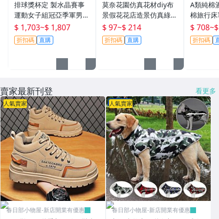
排球獎杯定 製水晶賽事
莫奈花園仿真花材diy布
A類純棉
運動女子組冠亞季軍男女
景假花花店造景仿真綠植
棉旅行床
排比賽獎牌現貨製-春日
網紅打卡拍照道具-春日
差四件套
$ 1,703
~
$ 1,807
$ 97
~
$ 214
$ 708
~
$
部小物屋
部小物屋
部小物屋
折扣碼
直購
折扣碼
直購
折扣碼
賣家最新刊登
看更多
人氣賣家
人氣賣家
春日部小物屋-新店開業有優惠
春日部小物屋-新店開業有優惠