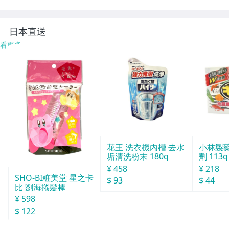
フォン☆V031198
フィルター 0800
9
038 約5.6×5.6×0.
3cm
日本直送
看更多
花王 洗衣機內槽 去水
小林製
垢清洗粉末 180g
劑 113g
¥ 458
¥ 218
SHO-BI粧美堂 星之卡
$ 93
$ 44
比 劉海捲髮棒
¥ 598
$ 122