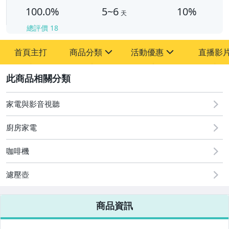
100.0%
5~6
10%
天
總評價
18
首頁主打
商品分類
活動優惠
直播影
sign
sign
2
其它
[全店] 新店開業超級優惠~
家電與影音視聽
廚房家電
咖啡機
濾壓壺
商品資訊