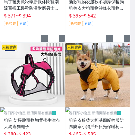
馬丁靴男款秋季新款休閑鞋潮
新款寵物衣服秋冬加厚保暖狗
流百搭工裝靴防滑耐磨男士工
狗棉衣大狗寵物沖鋒衣寵物服
作鞋
裝
$ 371
~
$ 394
$ 395
~
$ 542
折扣碼
直購
折扣碼
直購
人氣賣家
人氣賣家
春日部小物屋-新店開業有優惠
春日部小物屋-新店開業有優惠
狗狗 防掙脫寵物胸背帶牛津布
狗狗衣服柴犬柯基四腳棉服防
大狗遛狗繩子
風防寒小狗戶外反光保暖柯基
四腳全包
$ 380
~
$ 423
$ 465
~
$ 585