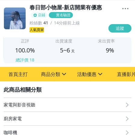
春日部小物屋-新店開業有優惠
店鋪
實名驗證
粉絲數
41
14分鐘前上線
追蹤
5
人氣賣家
正評
出貨速度
未出貨率
100.0%
5~6
9%
天
總評價
18
首頁主打
商品分類
活動優惠
直播影
sign
sign
2
其它
[全店] 新店大促全館滿額折扣
家電與影音視聽
廚房家電
咖啡機