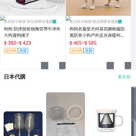
春日部小物屋-新店開業有優惠
春日部小物屋-新店開業有優惠
狗狗 防掙脫寵物胸背帶牛津布
狗狗衣服柴犬柯基四腳棉服防
大狗遛狗繩子
風防寒小狗戶外反光保暖柯基
四腳全包
$ 380
~
$ 423
$ 465
~
$ 585
折扣碼
直購
折扣碼
直購
日本代購
看全部