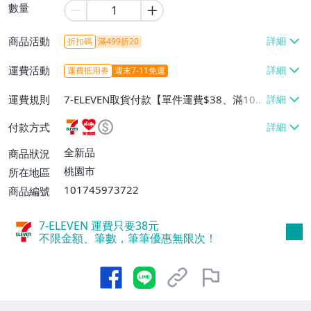
數量
商品活動
折扣碼
滿499折20
運費活動
運費抵用券
週末7-11免運
運費規則
7-ELEVEN取貨付款【單件運費$38、滿100
件或消費滿$990免運費】、萊爾富取貨付
付款方式
款【單件運費$60、滿100件或消費滿$990
免運費】、宅配/貨運【單件運費$80、滿1
全新品
商品狀況
00件或消費滿$1200免運費】
桃園市
所在地區
101745973722
商品編號
7-ELEVEN 運費只要
38
元
不限金額、筆數，筆筆優惠無限次！