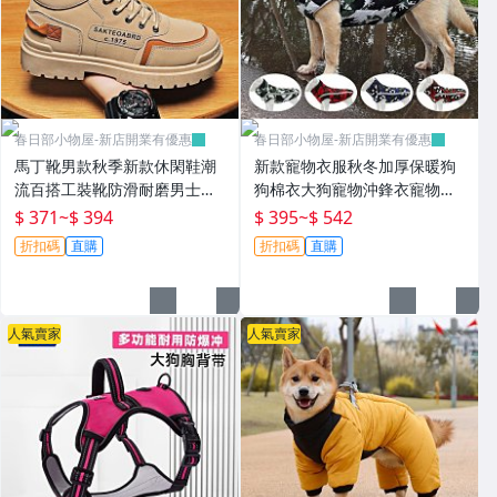
春日部小物屋-新店開業有優惠
春日部小物屋-新店開業有優惠
馬丁靴男款秋季新款休閑鞋潮
新款寵物衣服秋冬加厚保暖狗
流百搭工裝靴防滑耐磨男士工
狗棉衣大狗寵物沖鋒衣寵物服
作鞋
裝
$ 371
~
$ 394
$ 395
~
$ 542
折扣碼
直購
折扣碼
直購
人氣賣家
人氣賣家