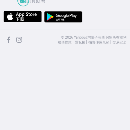
商品到貨動態
APP Store
Google Play
facebook
Instagram
©
2026
Yahoo台灣電子商務 保留所有權利
服務條款
隱私權
拍賣使用規範
交易安全