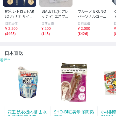
昭和レトロ☆HAR
BIALETTI(ビアレ
ブルーノ BRUNO
IO ハリオ サイホ
ッティ) エスプレ
パーソナルコーヒ
ン用上ボール 『T
ッソメーカー 交
ードリッパー ア
目前出價
目前出價
目前出價
CA -3』×2個 ☆
換用 パーツ モカ
イボリー BHK244
¥ 2,200
¥ 200
¥ 2,000
¥
【未使用保管品】
エキスプレス 2カ
-IV
(
$468
)
(
$43
)
(
$426
)
(
喫茶店 珈琲サイ
ップ用 パッキン&
フォン☆V031198
フィルター 0800
9
038 約5.6×5.6×0.
3cm
日本直送
看更多
花王 洗衣機內槽 去水
SHO-BI粧美堂 瀏海捲
小林製