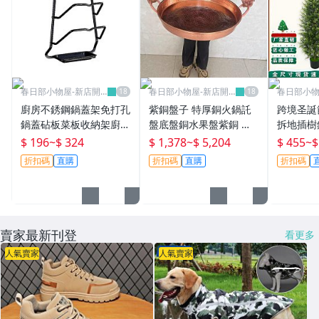
春日部小物屋-新店開
春日部小物屋-新店開
春日部小物
業有優惠
業有優惠
業有優惠
廚房不銹鋼鍋蓋架免打孔
紫銅盤子 特厚銅火鍋託
跨境圣誕
鍋蓋砧板菜板收納架廚房
盤底盤銅水果盤紫銅 銅
拆地插樹
調料用品墻壁掛架 居家
烤盤 雙耳烤盤銅盤~特價
室內酒店
$ 196
~
$ 324
$ 1,378
~
$ 5,204
$ 455
~
$
置物架 多功能置物架 浴
部小物屋
折扣碼
直購
折扣碼
直購
折扣碼
室毛巾架
賣家最新刊登
看更多
人氣賣家
人氣賣家