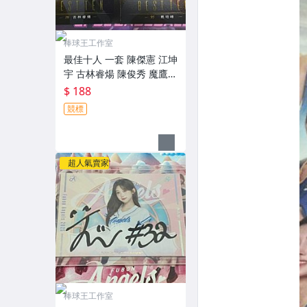
棒球王工作室
最佳十人 一套 陳傑憲 江坤
宇 古林睿煬 陳俊秀 魔鷹
陳晨威 2024 中華職棒年度
$ 188
球員卡
競標
超人氣賣家
棒球王工作室