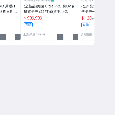
RO 薄膜(1
(全新品)美國 Ultra PRO 抗UV吸
(全新品)美國 Ultra P
到貨日期:2
磁式卡夾 (55PT)缺貨中,上次到
般卡夾一包(25個/包)20
貨日期:2024/6/13已再到貨
再到貨
$ 999,999
$ 120
8折
$ 150
直購
直購
近期銷量 149 件
近期銷量 119 件