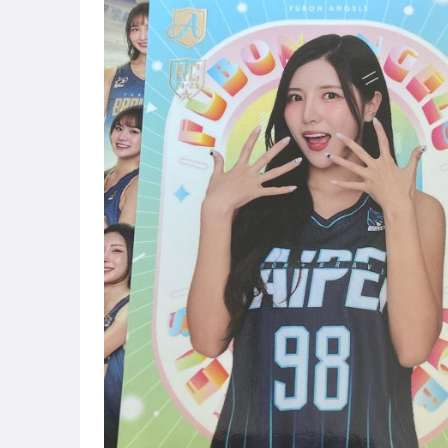
嬰幼兒與孕婦
圖書/影音/文具
成人專區
手機、配件與通訊
玩具、模型與公仔
男性精品與服飾
偶像、球員卡與郵幣
手錶與飾品配件
女包精品與女鞋
電腦、平板與周邊
運動、戶外與休閒