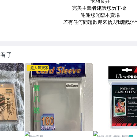
看了
超人氣賣家
魔卡商行
時尚.電影.音樂.棒球