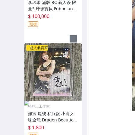
李珠珢 滿版 RC 新人簽 限
量5 珠珠寶貝 Fubon ange
ls 啦啦隊 2025 富邦悍將
$ 100,000
年度女孩卡
競標
超人氣賣家
棒球王工作室
姵宸 尾號 私服簽 小龍女
味全龍 Dragon Beauties
2026 中華職棒寫真卡 078
$ 1,800