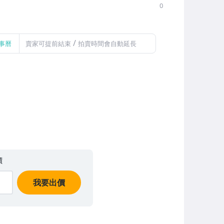
0
/
事曆
賣家可提前結束
拍賣時間會自動延長
價
我要出價