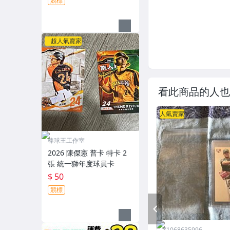
競標
超人氣賣家
看此商品的人也
人氣賣家
棒球王工作室
2026 陳傑憲 普卡 特卡 2
張 統一獅年度球員卡
$ 50
競標
PREV
Y1068635996