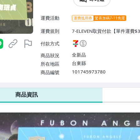
運費活動
運費抵用券
驚喜加碼7-11免運
運費規則
7-ELEVEN取貨付款【單件運費
【單件運費$50、消費滿$8000
付款方式
全新品
商品狀況
台東縣
所在地區
101745973780
商品編號
7-ELEVEN 運費只要
38
元
不限金額、筆數，筆筆優惠無限次！
商品資訊