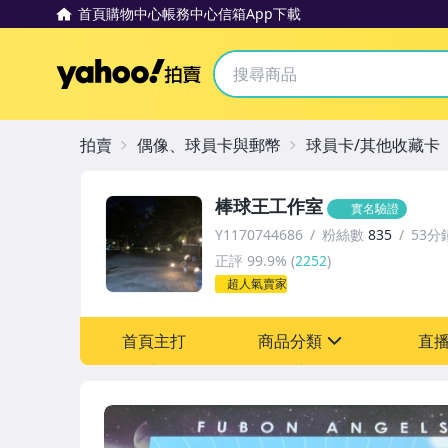
首頁
購物中心
帳務中心
信箱
App下載
Yahoo拍賣
拍賣
偶像、球員卡與郵幣
球員卡/其他收藏卡
棒球王工作室
實名驗證
Y1170744686
粉絲數
835
53分
正評
99.9%
(
2252
)
超人氣賣家
首頁主打
商品分類
直
sign