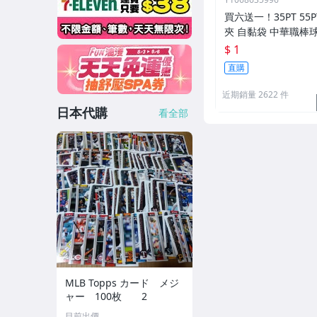
買六送一！35PT 55
夾 自黏袋 中華職棒
王 寶可夢PTCG 漫威 ul
$ 1
可用
直購
近期銷量 2622 件
日本代購
看全部
MLB Topps カード メジ
ャー 100枚 2
目前出價