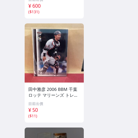
¥ 600
(
$131
)
田中雅彦 2006 BBM 千葉
ロッテ マリーンズ トレカ
プロ野球 カード M37 スポ
目前出價
ーツ アスリート トレーデ
¥ 50
ィングカード NPB
(
$11
)