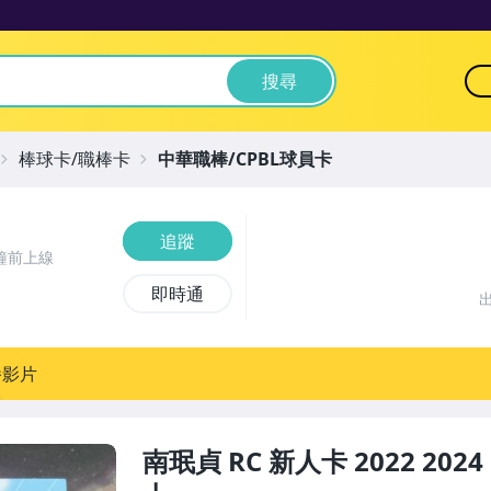
搜尋
棒球卡/職棒卡
中華職棒/CPBL球員卡
追蹤
鐘前上線
即時通
播影片
南珉貞 RC 新人卡 2022 2024 