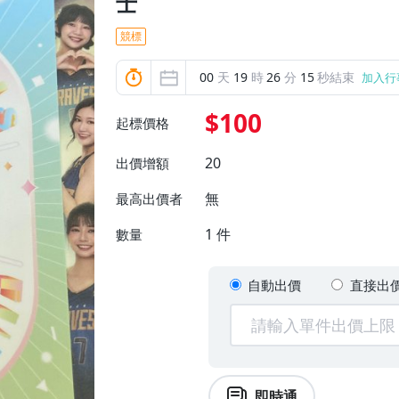
士
競標
00
天
19
時
26
分
13
秒結束
加入行
$100
起標價格
20
出價增額
無
最高出價者
1
件
數量
自動出價
直接出
即時通