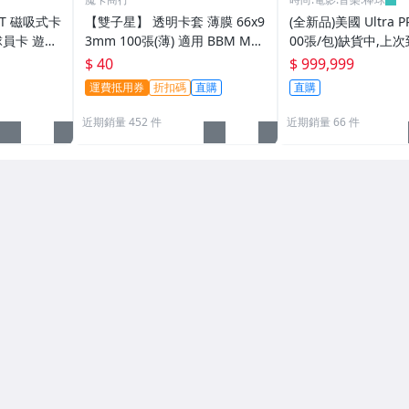
PT 磁吸式卡
【雙子星】 透明卡套 薄膜 66x9
(全新品)美國 Ultra P
球員卡 遊戲
3mm 100張(薄) 適用 BBM MLB
00張/包)缺貨中,上次
tra pro
Topps CPBL 球員卡
025/6/26
$ 40
$ 999,999
運費抵用券
折扣碼
直購
直購
近期銷量 452 件
近期銷量 66 件