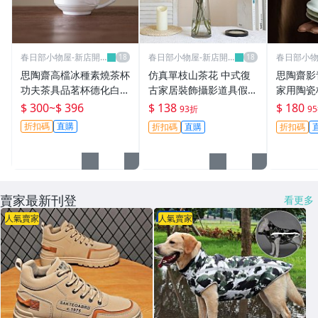
春日部小物屋-新店開
春日部小物屋-新店開
春日部小物
業有優惠
業有優惠
業有優惠
思陶齋高檔冰種素燒茶杯
仿真單枝山茶花 中式復
思陶齋影
功夫茶具品茗杯德化白瓷
古家居裝飾攝影道具假花
家用陶瓷
精工陶瓷喝茶單杯-春日
絹花野山茶仿真花-春日
道配件隔
$ 300
~
$ 396
$ 138
$ 180
93折
9
部小物屋
部小物屋
小物屋
折扣碼
直購
折扣碼
直購
折扣碼
賣家最新刊登
看更多
人氣賣家
人氣賣家