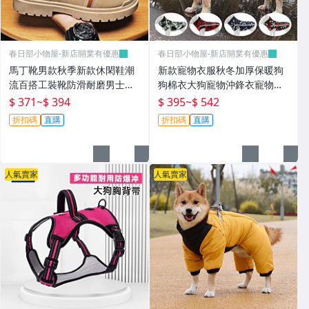
春日部小物屋-新店開業有優惠
春日部小物屋-新店開業有優惠
馬丁靴男款秋季新款休閑鞋潮
新款寵物衣服秋冬加厚保暖狗
流百搭工裝靴防滑耐磨男士工
狗棉衣大狗寵物沖鋒衣寵物服
作鞋
裝
$ 371
~
$ 394
$ 395
~
$ 542
折扣碼
直購
折扣碼
直購
人氣賣家
人氣賣家