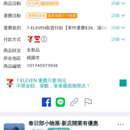
商品活動
折扣碼
滿200折10
運費活動
運費抵用券
驚喜加碼7-11免運
運費規則
7-ELEVEN取貨付款【單件運費$38、滿100
件或消費滿$990免運費】、萊爾富取貨付
付款方式
款【單件運費$60、滿100件或消費滿$990
免運費】、宅配/貨運【單件運費$80、滿1
全新品
商品狀況
00件或消費滿$1200免運費】
桃園市
所在地區
101745973936
商品編號
7-ELEVEN 運費只要
38
元
不限金額、筆數，筆筆優惠無限次！
春日部小物屋-新店開業有優惠