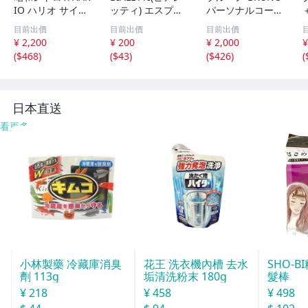
IO ハリオ サイホ
ッティ) エスプレ
パーソナルコーヒ
ン用上ボール 『T
ッソメーカー 交
ードリッパー ア
目前出價
目前出價
目前出價
CA -3』×2個 ☆
換用 パーツ モカ
イボリー BHK244
¥ 2,200
¥ 200
¥ 2,000
¥
【未使用保管品】
エキスプレス 2カ
-IV
(
$468
)
(
$43
)
(
$426
)
(
喫茶店 珈琲サイ
ップ用 パッキン&
フォン☆V031198
フィルター 0800
9
038 約5.6×5.6×0.
3cm
日本直送
看更多
小林製藥 冷藏庫消臭
花王 洗衣機內槽 去水
SHO-
劑 113g
垢清洗粉末 180g
髮棒
¥ 218
¥ 458
¥ 498