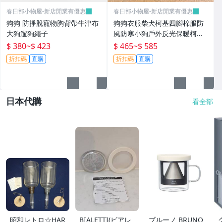
春日部小物屋-新店開業有優惠
春日部小物屋-新店開業有優惠
狗狗 防掙脫寵物胸背帶牛津布
狗狗衣服柴犬柯基四腳棉服防
大狗遛狗繩子
風防寒小狗戶外反光保暖柯基
四腳全包
$ 380
~
$ 423
$ 465
~
$ 585
折扣碼
直購
折扣碼
直購
日本代購
看全部
昭和レトロ☆HAR
BIALETTI(ビアレ
ブルーノ BRUNO