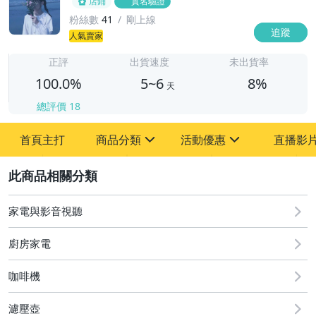
店鋪
實名驗證
粉絲數
41
剛上線
追蹤
5
人氣賣家
正評
出貨速度
未出貨率
100.0%
5~6
8%
天
總評價
18
首頁主打
商品分類
活動優惠
直播影
sign
sign
2
其它
[全店] 新店開業超級優惠~
家電與影音視聽
廚房家電
咖啡機
濾壓壺