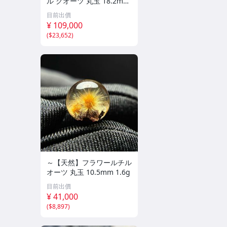
ル クオーツ 丸玉 18.2mm
8.5g
目前出價
¥ 109,000
(
$23,652
)
～【天然】フラワールチル
オーツ 丸玉 10.5mm 1.6g
目前出價
¥ 41,000
(
$8,897
)