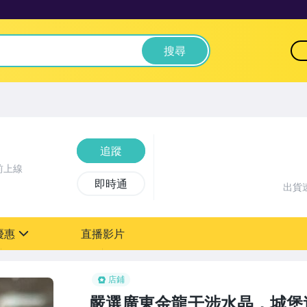
搜尋
追蹤
前上線
即時通
出貨
優惠
直播影片
sign
店鋪
嚴選廣東金龍干涉水晶，城堡