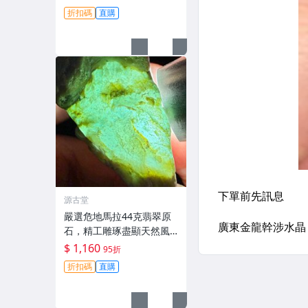
交 危地馬拉、翡翠原石、
折扣碼
直購
包漿皮
源古堂
嚴選危地馬拉44克翡翠原
石，精工雕琢盡顯天然風
采 每晚11點截標 日拍推薦
$ 1,160
95折
危地馬拉 翡翠原石 雕琢作
折扣碼
直購
品