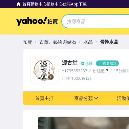
首頁
購物中心
帳務中心
信箱
App下載
Yahoo拍賣
拍賣
古董、藝術與礦石
水晶
骨幹水晶
源古堂
店鋪
實名驗證
Y1735853237
粉絲數
7
15分鐘
正評
100.0%
(
2
)
首頁主打
商品分類
活動
sign
其它
[全店] 周年慶
[全店] 粉絲專享