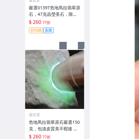
源古堂
嚴選0139T危地馬拉翡翠原
石，47克晶瑩美石，限量
上拍，今夜11點截標！真
$ 260
77折
實成交等你來。危地馬拉
折扣碼
直購
翡翠原石 拍賣
源古堂
危地馬拉翡翠原石嚴選150
克，包漬皮質美不暇接 每
日拍賣晚11點截標 真實成
$ 260
77折