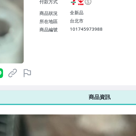
付款方式
或消費滿$1298免運費】、宅配
$1598免運費】
全新品
商品狀況
台北市
所在地區
101745973988
商品編號
7-ELEVEN 運費只要
38
元
不限金額、筆數，筆筆優惠無限次！
商品資訊