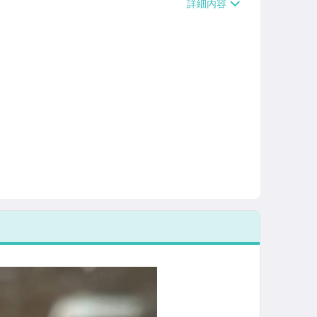
/貨運【單件運費$120、滿5件或消費滿