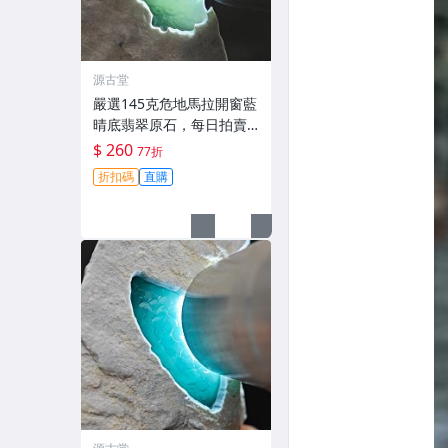
源古堂
嚴選145克危地馬拉開窗藍
晴底翡翠原石，每日拍賣
倒數計時，即刻競拍。危
$ 260
77折
地馬拉翡翠 擬價 藍色翡翠
折扣碼
直購
晶塊 夜拍截標十一點