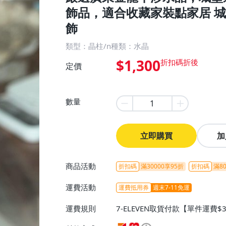
飾品，適合收藏家裝點家居 城
飾
類型：晶柱/n種類：水晶
$1,300
定價
數量
立即購買
加
商品活動
折扣碼
滿30000享95折
折扣碼
滿80
運費活動
運費抵用券
週末7-11免運
運費規則
7-ELEVEN取貨付款【單件運費$
ELEVEN取貨不付款【免運費】