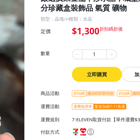
分珍藏盒裝飾品 氣質 礦物
類型：晶塊/n種類：水晶
$1,300
定價
數量
立即購買
加
商品活動
折扣碼
滿30000享95折
折扣碼
滿80
運費活動
運費抵用券
驚喜加碼7-11免運
運費規則
7-ELEVEN取貨付款【單件運費$
ELEVEN取貨不付款【免運費】
付款方式
或消費滿$1298免運費】、宅配