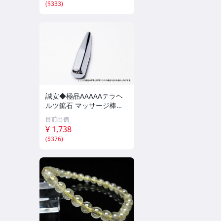
(
$333
)
誠安◆極品AAAAAテラヘ
ルツ鉱石 マッサージ棒サ
イズ：小[T557-2151]
目前出價
¥ 1,738
(
$376
)