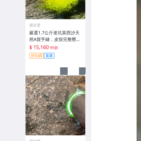
源古堂
嚴選1.7公斤老坑莫西沙天
然A貨手鏈，皮殼完整壓燈
熒光強烈，冰膠感十足底
$ 15,160
95折
色佳 手鏈 冰膠 熒光
折扣碼
直購