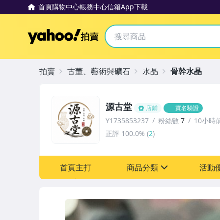
首頁
購物中心
帳務中心
信箱
App下載
Yahoo拍賣
拍賣
古董、藝術與礦石
水晶
骨幹水晶
源古堂
店鋪
實名驗證
Y1735853237
粉絲數
7
10小時
正評
100.0%
(
2
)
首頁主打
商品分類
活動
sign
其它
[全店] 周年慶
[全店] 粉絲專享