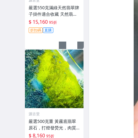
源古堂
嚴選550克滿綠天然翡翠牌
子掛件適合收藏 天然翡翠
翡翠玉石 A貨翡翠
$ 15,160
95折
折扣碼
直購
源古堂
嚴選500克重 黃霧底翡翠
原石，打燈發熒光，肉質
細膩如脂，光澤飽滿推薦
$ 8,160
95折