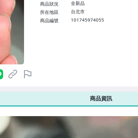
$1598免運費】
全新品
商品狀況
台北市
所在地區
101745974055
商品編號
7-ELEVEN 運費只要
38
元
不限金額、筆數，筆筆優惠無限次！
商品資訊