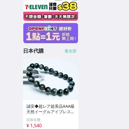
日本代購
看全部
誠安◆超レア超美品AAA級
天然イーグルアイブレスレ
ット 10mm [T156-6923]
目前出價
¥ 1,540