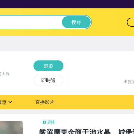
搜尋
追蹤
前上線
即時通
出貨
優惠
直播影片
sign
店鋪
嚴選廣東金龍干涉水晶，城堡造