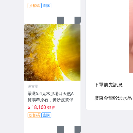
收藏。天然A貨翡翠玉石
折扣碼
直購
翡翠 天然翡翠 A貨翡翠玉
石
源古堂
嚴選5.4克木那場口天然A
貨翡翠原石，黃沙皮質伴
強烈熒光，水頭足種色
$ 18,160
95折
佳，形體端正，適合作為
折扣碼
直購
手鏈美術素材，皮殼保存
完好無損 白玉 翡翠 原石