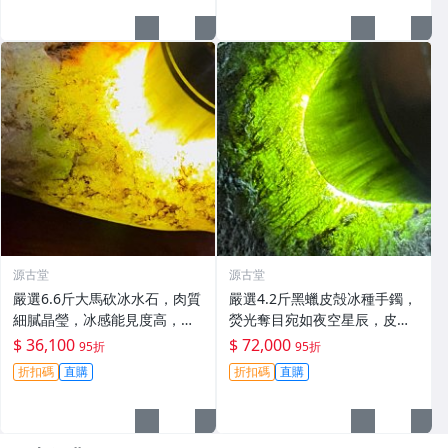
源古堂
源古堂
嚴選6.6斤大馬砍冰水石，肉質
嚴選4.2斤黑蠟皮殻冰種手鐲，
細膩晶瑩，冰感能見度高，螢
熒光奪目宛如夜空星辰，皮殼
光璀璨奪目，推薦直接收藏。
飽和度高，適合收藏與佩戴。
$ 36,100
$ 72,000
95折
95折
冰水石 翡翠 A貨 玉石
冰晴玉、翡翠手鍊 翡翠手鏈 翡
折扣碼
直購
折扣碼
直購
翠鐲子