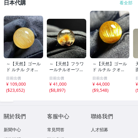
日本代購
看全部
～【天然】ゴール
～【天然】フラワ
～【天然】ゴール
ド ルチル クオー
ールチルオーツ
ド ルチル クオー
ツ 丸玉 18.2mm
丸玉 10.5mm 1.6
ツ 丸玉 13.7mm
目前出價
目前出價
目前出價
8.5g
g
3.7g
¥ 109,000
¥ 41,000
¥ 44,000
¥
(
$23,652
)
(
$8,897
)
(
$9,548
)
(
關於我們
客服中心
聯絡我們
新聞中心
常見問答
人才招募