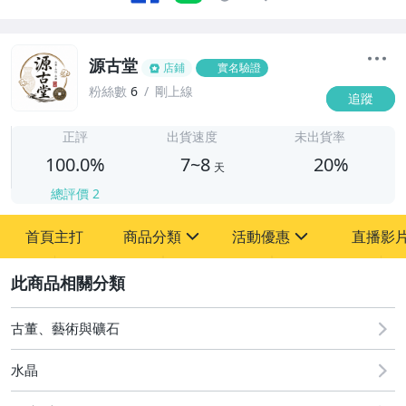
源古堂
店鋪
實名驗證
粉絲數
6
剛上線
追蹤
7
正評
出貨速度
未出貨率
100.0%
7~8
20%
天
總評價
2
首頁主打
商品分類
活動優惠
直播影
sign
sign
2
其它
[全店] 周年慶
[全店] 粉絲專享
古董、藝術與礦石
水晶