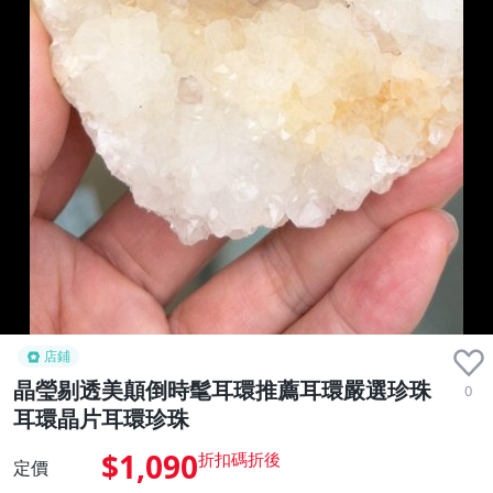
店鋪
晶瑩剔透美顛倒時髦耳環推薦耳環嚴選珍珠
0
耳環晶片耳環珍珠
$1,090
定價