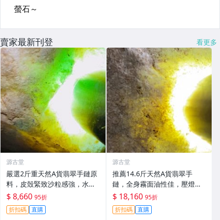
賣家最新刊登
看更多
源古堂
源古堂
嚴選2斤重天然A貨翡翠手鏈原
推薦14.6斤天然A貨翡翠手
料，皮殼緊致沙粒感強，水頭
鏈，全身霧面油性佳，壓燈水
極佳種水足，適合鑲嵌掛件或
長起冰，適合收藏與把玩。 翡
$ 8,660
$ 18,160
95折
95折
雕刻創作#翡翠 #天然翡翠 #原
翠 天然翡翠 A貨翡翠玉石
折扣碼
直購
折扣碼
直購
石