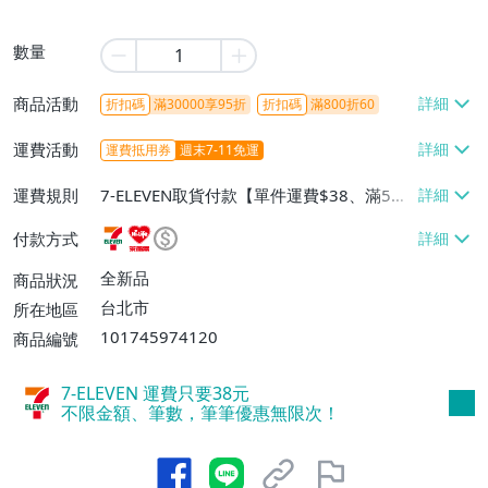
數量
商品活動
折扣碼
滿30000享95折
折扣碼
滿800折60
運費活動
運費抵用券
週末7-11免運
運費規則
7-ELEVEN取貨付款【單件運費$38、滿5件
或消費滿$1298免運費】、7-ELEVEN取貨
付款方式
不付款【免運費】、萊爾富取貨付款【單件
運費$60、滿5件或消費滿$1298免運
全新品
商品狀況
費】、宅配/貨運【單件運費$120、滿5件
台北市
所在地區
或消費滿$1598免運費】
101745974120
商品編號
7-ELEVEN 運費只要
38
元
不限金額、筆數，筆筆優惠無限次！