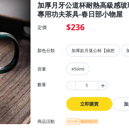
加厚月牙公道杯耐熱高級感玻
專用功夫茶具-春日部小物屋
$236
定價
顏色分類
加厚款月落公杯【綠把
容量
450ml
數量
立即購買
加
商品活動
折扣碼
滿499折20