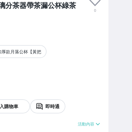
璃分茶器帶茶漏公杯綠茶
0
加厚款月落公杯【黃把
入購物車
即時通