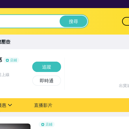
搜尋
濾壓壺
惠
店鋪
追蹤
前上線
即時通
出貨
優惠
直播影片
sign
折扣
店鋪