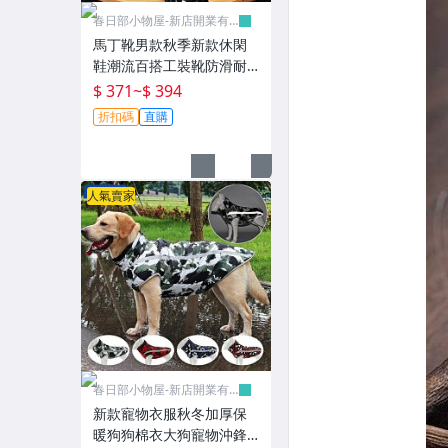
春日部小物屋-新店開業有
優惠
馬丁靴男款秋季新款休閑
鞋潮流百搭工裝靴防滑耐
磨男士工作鞋
$ 371
~
$ 394
折扣碼
直購
人氣賣家
春日部小物屋-新店開業有
優惠
新款寵物衣服秋冬加厚保
暖狗狗棉衣大狗寵物沖鋒