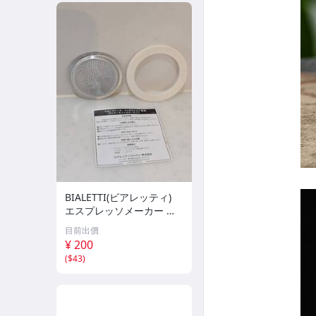
BIALETTI(ビアレッティ)
エスプレッソメーカー 交
換用 パーツ モカエキスプ
目前出價
レス 2カップ用 パッキン&
¥ 200
フィルター 0800038 約5.6
(
$43
)
×5.6×0.3cm