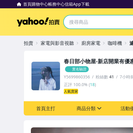
首頁
購物中心
帳務中心
信箱
App下載
Yahoo拍賣
拍賣
家電與影音視聽
廚房家電
咖啡機
春日部小物屋-新店開業有優
實名驗證
Y5699860356
粉絲數
41
7小時
正評
100.0%
(
18
)
人氣賣家
首頁主打
商品分類
活動
sign
其它
[全店] 新店大促全館滿額