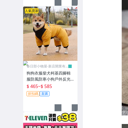
人氣賣家
春日部小物屋-新店開業有
優惠
狗狗衣服柴犬柯基四腳棉
服防風防寒小狗戶外反光
保暖柯基四腳全包
$ 465
~
$ 585
折扣碼
直購