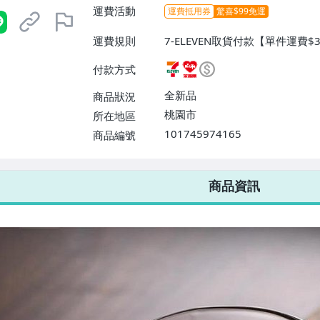
運費活動
運費抵用券
驚喜$99免運
運費規則
7-ELEVEN取貨付款【單件運費$
萊爾富取貨付款【單件運費$60、
付款方式
配/貨運【單件運費$80、滿100
全新品
商品狀況
桃園市
所在地區
101745974165
商品編號
7-ELEVEN 運費只要
38
元
不限金額、筆數，筆筆優惠無限次！
商品資訊