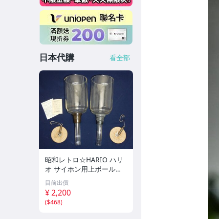
日本代購
看全部
昭和レトロ☆HARIO ハリ
オ サイホン用上ボール
『TCA -3』×2個 ☆ 【未使
目前出價
用保管品】 喫茶店 珈琲サ
¥ 2,200
イフォン☆V0311989
(
$468
)