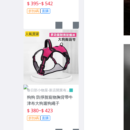
衣寵物服裝
$ 395
~
$ 542
折扣碼
直購
人氣賣家
春日部小物屋-新店開業有
優惠
狗狗 防掙脫寵物胸背帶牛
津布大狗遛狗繩子
$ 380
~
$ 423
折扣碼
直購