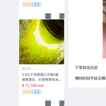
折扣碼
直購
源古堂
2.4公斤木那場口天然A貨
翡翠原石，打燈有熒光水
頭佳，適合手鐲製作皮殼
$ 15,160
95折
緊實，沙粒感強。支持檢
折扣碼
直購
測可代加工 發碧 翡翠 原石