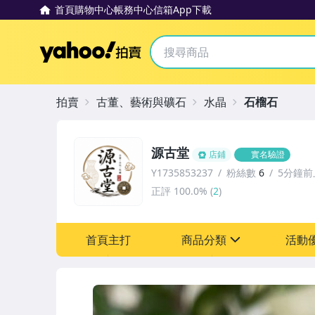
首頁
購物中心
帳務中心
信箱
App下載
Yahoo拍賣
拍賣
古董、藝術與礦石
水晶
石榴石
源古堂
店鋪
實名驗證
Y1735853237
粉絲數
6
5分鐘前
正評
100.0%
(
2
)
首頁主打
商品分類
活動
sign
其它
[全店] 周年慶
[全店] 粉絲專享