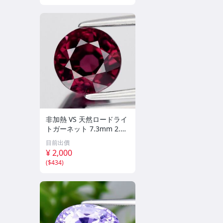
非加熱 VS 天然ロードライ
トガーネット 7.3mm 2.71
カラット
目前出價
¥ 2,000
(
$434
)