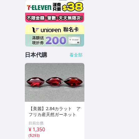
日本代購
看全部
【美麗】2.84カラット ア
フリカ産天然ガーネット
目前出價
¥ 1,350
(
$293
)