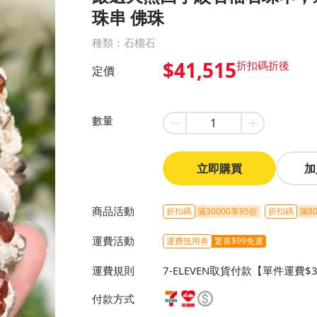
珠串 佛珠
種類：石榴石
$41,515
定價
數量
立即購買
加
商品活動
折扣碼
滿30000享95折
折扣碼
滿80
運費活動
運費抵用券
驚喜$99免運
運費規則
7-ELEVEN取貨付款【單件運費$
ELEVEN取貨不付款【免運費】
付款方式
或消費滿$1298免運費】、宅配