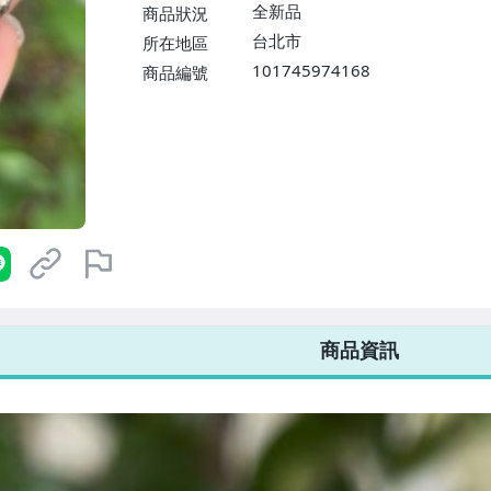
$1598免運費】
全新品
商品狀況
台北市
所在地區
101745974168
商品編號
7-ELEVEN 運費只要
38
元
不限金額、筆數，筆筆優惠無限次！
商品資訊