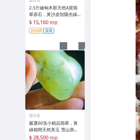
源古堂
2.5斤緬甸木那天然A貨翡
翠原石，黃沙皮殻陽光綠
水頭佳，種水圓潤形體工
$ 15,160
95折
整，適合打造手鐲，皮殼
折扣碼
直購
緊致沙質細膩，內含美色
值得收藏。翡翠原石 翡翠
翡翠玉石
源古堂
嚴選60克小精品翡翠，黃
綠相間天然美玉 雪山翡翠
翡翠吊墜 天然石雕
$ 28,500
95折