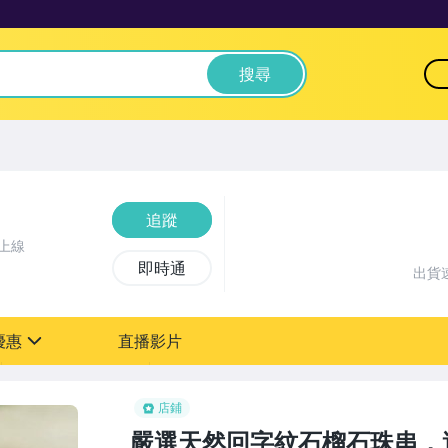
搜尋
追蹤
上線
即時通
出貨
優惠
直播影片
sign
店鋪
嚴選天然回字紋石榴石珠串，