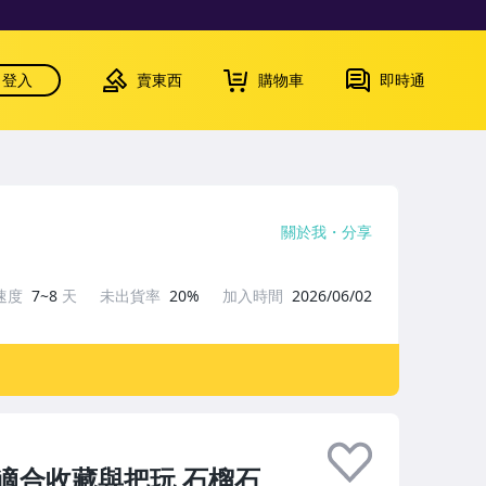
登入
賣東西
購物車
即時通
關於我
分享
速度
7~8
天
未出貨率
20%
加入時間
2026/06/02
適合收藏與把玩 石榴石