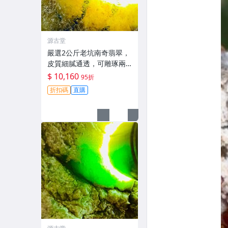
源古堂
嚴選2公斤老坑南奇翡翠，
皮質細膩通透，可雕琢兩
隻優美手鐲 #翡翠 #A貨翡
$ 10,160
95折
翠 #手鐲
折扣碼
直購