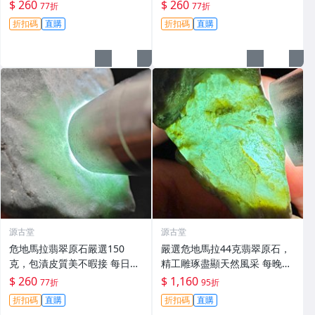
時，即刻競拍。危地馬拉翡翠
拍，今夜11點截標！真實成交
$ 260
$ 260
77折
77折
擬價 藍色翡翠 晶塊 夜拍截標
等你來。危地馬拉 翡翠原石 拍
折扣碼
直購
折扣碼
直購
十一點
賣
源古堂
源古堂
危地馬拉翡翠原石嚴選150
嚴選危地馬拉44克翡翠原石，
克，包漬皮質美不暇接 每日拍
精工雕琢盡顯天然風采 每晚11
賣晚11點截標 真實成交 危地
點截標 日拍推薦 危地馬拉 翡
$ 260
$ 1,160
77折
95折
馬拉、翡翠原石、包漿皮
翠原石 雕琢作品
折扣碼
直購
折扣碼
直購