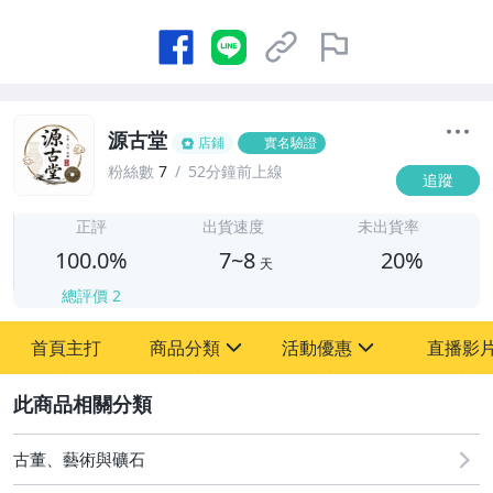
源古堂
店鋪
實名驗證
粉絲數
7
52分鐘前上線
追蹤
7
正評
出貨速度
未出貨率
100.0%
7~8
20%
天
總評價
2
首頁主打
商品分類
活動優惠
直播影
sign
sign
2
其它
[全店] 周年慶
[全店] 粉絲專享
古董、藝術與礦石