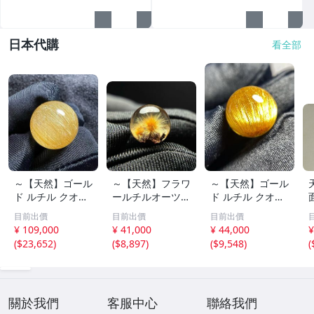
日本代購
看全部
～【天然】ゴール
～【天然】フラワ
～【天然】ゴール
ド ルチル クオー
ールチルオーツ
ド ルチル クオー
ツ 丸玉 18.2mm
丸玉 10.5mm 1.6
ツ 丸玉 13.7mm
目前出價
目前出價
目前出價
8.5g
g
3.7g
¥ 109,000
¥ 41,000
¥ 44,000
¥
(
$23,652
)
(
$8,897
)
(
$9,548
)
(
關於我們
客服中心
聯絡我們