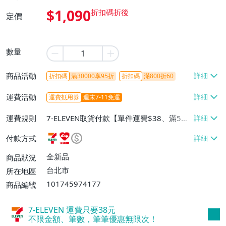
$1,090
定價
數量
商品活動
折扣碼
滿30000享95折
折扣碼
滿800折60
運費活動
運費抵用券
週末7-11免運
運費規則
7-ELEVEN取貨付款【單件運費$38、滿5件
或消費滿$1298免運費】、7-ELEVEN取貨
付款方式
不付款【免運費】、萊爾富取貨付款【單件
運費$60、滿5件或消費滿$1298免運
全新品
商品狀況
費】、宅配/貨運【單件運費$120、滿5件
台北市
所在地區
或消費滿$1598免運費】
101745974177
商品編號
7-ELEVEN 運費只要
38
元
不限金額、筆數，筆筆優惠無限次！