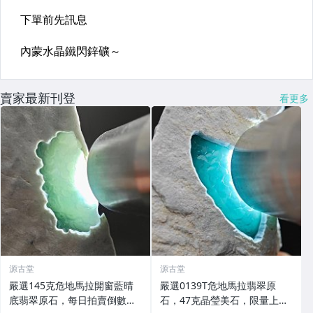
賣家最新刊登
看更多
源古堂
源古堂
嚴選145克危地馬拉開窗藍晴
嚴選0139T危地馬拉翡翠原
底翡翠原石，每日拍賣倒數計
石，47克晶瑩美石，限量上