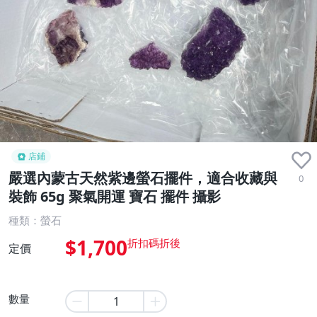
店鋪
嚴選內蒙古天然紫邊螢石擺件，適合收藏與
0
裝飾 65g 聚氣開運 寶石 擺件 攝影
種類：螢石
$1,700
定價
數量