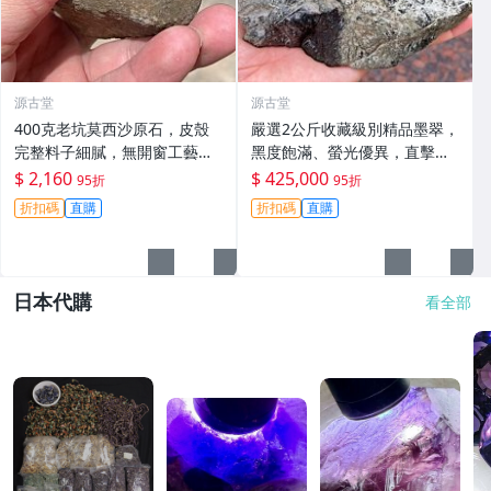
源古堂
源古堂
400克老坑莫西沙原石，皮殼
嚴選2公斤收藏級別精品墨翠，
完整料子細膩，無開窗工藝原
黑度飽滿、螢光優異，直擊心
礦，適合手鐲及掛件製作。嚴
坎的絕版好物 翡翠 珍貴玉石
$ 2,160
$ 425,000
95折
95折
選天然A貨翡翠。 老坑翡翠 手
天然翡翠
折扣碼
直購
折扣碼
直購
鐲 掛件
日本代購
看全部