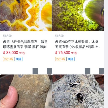
源古堂
源古堂
嚴選13斤天然翡翠原石，隨意
嚴選460克正冰種翡翠，冰凜
雕琢盡展風采 翡翠 原石 雕刻
透亮直擊心坎收藏品#翡翠 #天
然翡翠 #A貨翡翠玉石
$ 85,000
$ 76,500
95折
95折
折扣碼
直購
折扣碼
直購