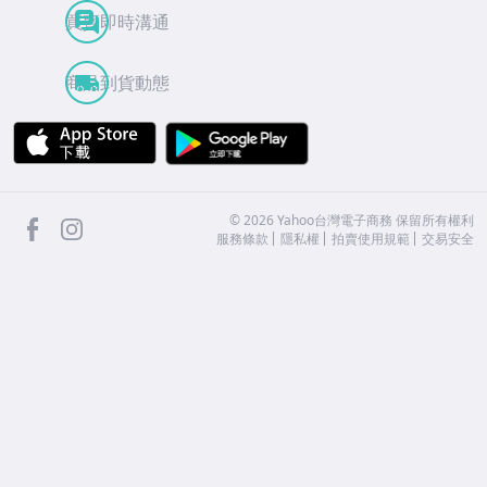
買賣即時溝通
商品到貨動態
APP Store
Google Play
facebook
Instagram
©
2026
Yahoo台灣電子商務 保留所有權利
服務條款
隱私權
拍賣使用規範
交易安全