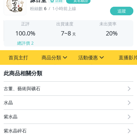
店鋪
實名驗證
粉絲數
6
1小時前上線
追蹤
7
正評
出貨速度
未出貨率
100.0%
7~8
20%
天
總評價
2
首頁主打
商品分類
活動優惠
直播影
sign
sign
2
其它
[全店] 周年慶
[全店] 粉絲專享
古董、藝術與礦石
水晶
紫水晶
紫水晶碎石