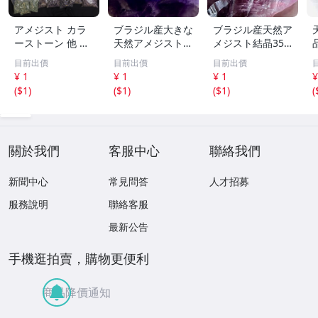
アメジスト カラ
ブラジル産大きな
ブラジル産天然ア
ーストーン 他 色
天然アメジスト結
メジスト結晶355
石 アクセサリー
晶571g［紫水
g［紫水晶］1本
目前出價
目前出價
目前出價
パーツ 等 部品 大
晶］結晶^ ^綺麗^
剣^ ^綺麗
¥ 1
¥ 1
¥ 1
¥
量 総重量約23kg
^色が濃い^ ^
t
(
$1
)
(
$1
)
(
$1
)
(
まとめ セット
關於我們
客服中心
聯絡我們
新聞中心
常見問答
人才招募
服務說明
聯絡客服
最新公告
手機逛拍賣，購物更便利
商品降價通知