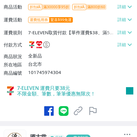
商品活動
折扣碼
滿30000享95折
折扣碼
滿800折60
運費活動
運費抵用券
驚喜$99免運
運費規則
7-ELEVEN取貨付款【單件運費$38、滿5件
或消費滿$1298免運費】、7-ELEVEN取貨
付款方式
不付款【免運費】、萊爾富取貨付款【單件
運費$60、滿5件或消費滿$1298免運
全新品
商品狀況
費】、宅配/貨運【單件運費$120、滿5件
台北市
所在地區
或消費滿$1598免運費】
101745974304
商品編號
7-ELEVEN 運費只要
38
元
不限金額、筆數，筆筆優惠無限次！
源古堂