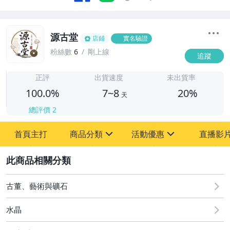
源古堂
店鋪
實名驗證
粉絲數
6
剛上線
追蹤
7
正評
出貨速度
未出貨率
100.0%
7~8
20%
天
總評價
2
首頁主打
商品分類
活動優惠
直播影
sign
sign
2
其它
[全店] 周年慶
[全店] 粉絲專享
古董、藝術與礦石
水晶