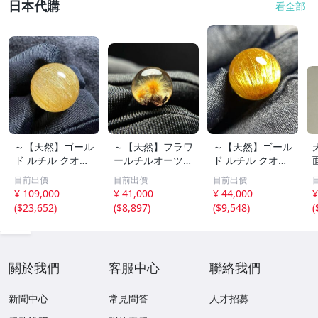
日本代購
看全部
～【天然】ゴール
～【天然】フラワ
～【天然】ゴール
ド ルチル クオー
ールチルオーツ
ド ルチル クオー
ツ 丸玉 18.2mm
丸玉 10.5mm 1.6
ツ 丸玉 13.7mm
目前出價
目前出價
目前出價
8.5g
g
3.7g
¥ 109,000
¥ 41,000
¥ 44,000
¥
(
$23,652
)
(
$8,897
)
(
$9,548
)
(
關於我們
客服中心
聯絡我們
新聞中心
常見問答
人才招募