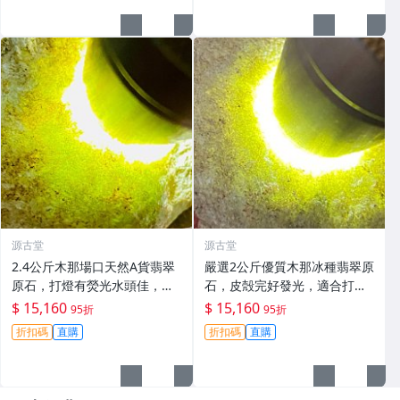
翠 翡翠玉石
源古堂
源古堂
2.4公斤木那場口天然A貨翡翠
嚴選2公斤優質木那冰種翡翠原
原石，打燈有熒光水頭佳，適
石，皮殻完好發光，適合打造
合手鐲製作皮殼緊實，沙粒感
手鐲或掛件 #翡翠 #冰種翡翠
$ 15,160
$ 15,160
95折
95折
強。支持檢測可代加工 發碧 翡
#A貨翡翠
折扣碼
直購
折扣碼
直購
翠 原石