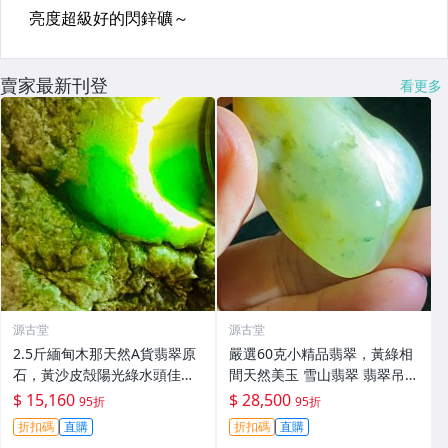
賣家最新刊登
看更多
源古堂
源古堂
2.5斤緬甸木那天然A貨翡翠原
嚴選60克小精品翡翠，黃綠相
石，黃沙皮殻陽光綠水頭佳，
間天然美玉 雪山翡翠 翡翠吊墜
種水圓潤形體工整，適合打造
天然石雕
$ 15,160
$ 28,500
95折
95折
手鐲，皮殼緊致沙質細膩，內
折扣碼
直購
折扣碼
直購
含美色值得收藏。翡翠原石 翡