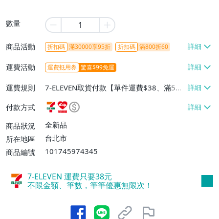
數量
商品活動
折扣碼
滿30000享95折
折扣碼
滿800折60
運費活動
運費抵用券
驚喜$99免運
運費規則
7-ELEVEN取貨付款【單件運費$38、滿5件
或消費滿$1298免運費】、7-ELEVEN取貨
付款方式
不付款【免運費】、萊爾富取貨付款【單件
運費$60、滿5件或消費滿$1298免運
全新品
商品狀況
費】、宅配/貨運【單件運費$120、滿5件
台北市
所在地區
或消費滿$1598免運費】
101745974345
商品編號
7-ELEVEN 運費只要
38
元
不限金額、筆數，筆筆優惠無限次！