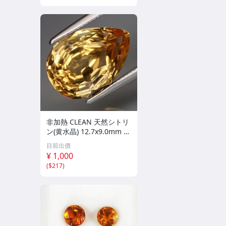
非加熱 CLEAN 天然シトリ
ン(黄水晶) 12.7x9.0mm 3.
32カラット
目前出價
¥ 1,000
(
$217
)