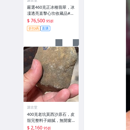
源古堂
嚴選460克正冰種翡翠，冰
凜透亮直擊心坎收藏品#翡
翠 #天然翡翠 #A貨翡翠玉
$ 76,500
95折
石
折扣碼
直購
源古堂
400克老坑莫西沙原石，皮
殼完整料子細膩，無開窗
工藝原礦，適合手鐲及掛
$ 2,160
95折