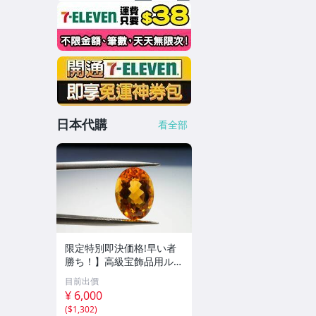
日本代購
看全部
限定特別即決価格!早い者
勝ち！】高級宝飾品用ルー
ス 色の濃い透明度抜群の
目前出價
シトリントパーズ極上ルー
¥ 6,000
ス5.5ct
(
$1,302
)