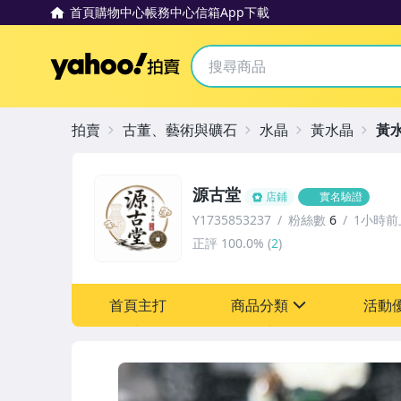
首頁
購物中心
帳務中心
信箱
App下載
Yahoo拍賣
拍賣
古董、藝術與礦石
水晶
黃水晶
黃
源古堂
店鋪
實名驗證
Y1735853237
粉絲數
6
1小時前
正評
100.0%
(
2
)
首頁主打
商品分類
活動
sign
其它
[全店] 周年慶
[全店] 粉絲專享