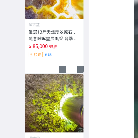
源古堂
嚴選13斤天然翡翠原石，
隨意雕琢盡展風采 翡翠 原
石 雕刻
$ 85,000
95折
折扣碼
直購