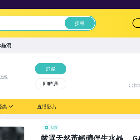
搜尋
水晶洞
追蹤
上線
即時通
出貨
優惠
直播影片
sign
店鋪
嚴選天然黃鐵礦伴生水晶， GA