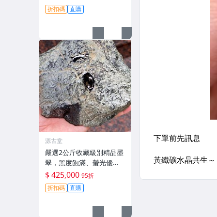
件製作。嚴選天然A貨翡
折扣碼
直購
翠。 老坑翡翠 手鐲 掛件
源古堂
嚴選2公斤收藏級別精品墨
翠，黑度飽滿、螢光優
異，直擊心坎的絕版好物
$ 425,000
95折
翡翠 珍貴玉石 天然翡翠
折扣碼
直購