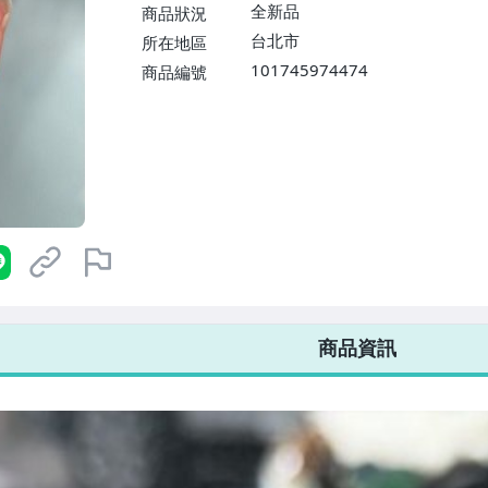
$1598免運費】
全新品
商品狀況
台北市
所在地區
101745974474
商品編號
7-ELEVEN 運費只要
38
元
不限金額、筆數，筆筆優惠無限次！
商品資訊