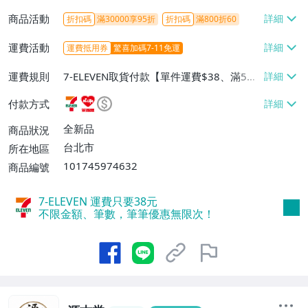
商品活動
折扣碼
滿30000享95折
折扣碼
滿800折60
運費活動
運費抵用券
驚喜加碼7-11免運
運費規則
7-ELEVEN取貨付款【單件運費$38、滿5件
或消費滿$1298免運費】、7-ELEVEN取貨
付款方式
不付款【免運費】、萊爾富取貨付款【單件
運費$60、滿5件或消費滿$1298免運
全新品
商品狀況
費】、宅配/貨運【單件運費$120、滿5件
台北市
所在地區
或消費滿$1598免運費】
101745974632
商品編號
7-ELEVEN 運費只要
38
元
不限金額、筆數，筆筆優惠無限次！