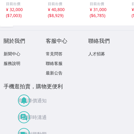
グ s925 3.1g
グ s925 3.9g
ス 3.9g
目前出價
目前出價
目前出價
¥ 32,000
¥ 40,800
¥ 31,000
¥
(
$7,003
)
(
$8,929
)
(
$6,785
)
(
關於我們
客服中心
聯絡我們
新聞中心
常見問答
人才招募
服務說明
聯絡客服
最新公告
手機逛拍賣，購物更便利
商品降價通知
買賣即時溝通
商品到貨動態