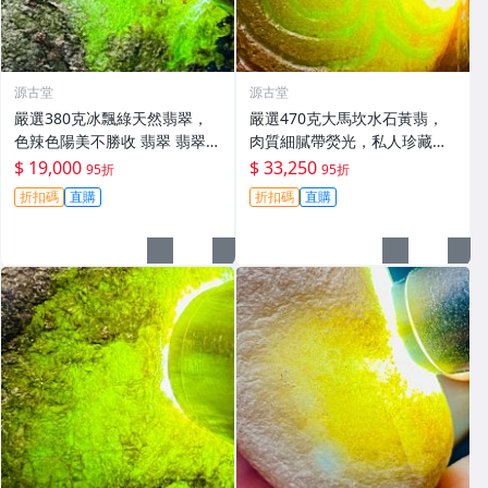
源古堂
源古堂
嚴選380克冰飄綠天然翡翠，
嚴選470克大馬坎水石黃翡，
色辣色陽美不勝收 翡翠 翡翠玉
肉質細膩帶熒光，私人珍藏級
石 天然翡翠
翡翠#翡翠 #黃翡 #水石翡翠
$ 19,000
$ 33,250
95折
95折
折扣碼
直購
折扣碼
直購