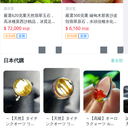
源古堂
源古堂
嚴選620克重天然翡翠玉石，
嚴選500克重 緬甸木那黃沙皮
高冰種莫西沙精品，冰質足夠
殻翡翠原石，水頭佳種水化
出色適合收藏。高冰翡翠 翡翠
開，肉質細膩強壓手感，皮殼
$ 72,000
$ 6,160
95折
95折
原石 翡翠手札
完整，適合打造手鐲、把件及
折扣碼
直購
折扣碼
直購
牌子，天然A貨翡翠可收藏。
手鐲 打造 把件
日本代購
看全部
～【天然】タイチ
～【天然】タイチ
～【高級】オーロ
ンクオーツ リン
ンクオーツ リン
ラクォーツ ルー