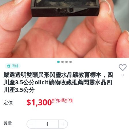
店鋪
嚴選透明雙頭異形閃靈水晶礦教育標本，四
0
川產3.5公分olicit礦物收藏推薦閃靈水晶四
川產3.5公分
$1,300
定價
數量