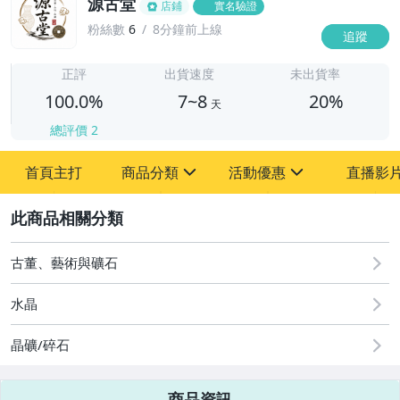
源古堂
店鋪
實名驗證
粉絲數
6
8分鐘前上線
追蹤
7
正評
出貨速度
未出貨率
100.0%
7~8
20%
天
總評價
2
首頁主打
商品分類
活動優惠
直播影
sign
sign
2
其它
[全店] 周年慶
[全店] 粉絲專享
古董、藝術與礦石
水晶
晶礦/碎石
商品資訊