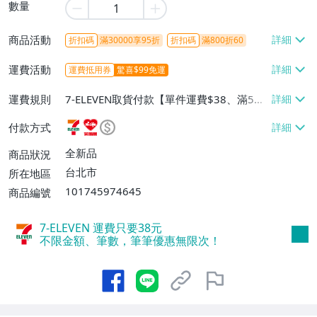
數量
商品活動
折扣碼
滿30000享95折
折扣碼
滿800折60
運費活動
運費抵用券
驚喜$99免運
運費規則
7-ELEVEN取貨付款【單件運費$38、滿5件
或消費滿$1298免運費】、7-ELEVEN取貨
付款方式
不付款【免運費】、萊爾富取貨付款【單件
運費$60、滿5件或消費滿$1298免運
全新品
商品狀況
費】、宅配/貨運【單件運費$120、滿5件
台北市
所在地區
或消費滿$1598免運費】
101745974645
商品編號
7-ELEVEN 運費只要
38
元
不限金額、筆數，筆筆優惠無限次！