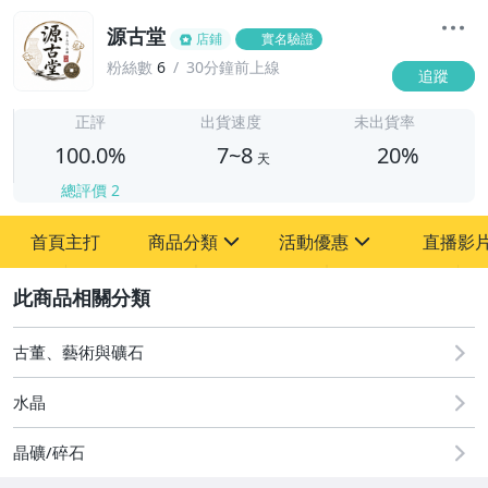
源古堂
店鋪
實名驗證
粉絲數
6
30分鐘前上線
追蹤
7
正評
出貨速度
未出貨率
100.0%
7~8
20%
天
總評價
2
首頁主打
商品分類
活動優惠
直播影
sign
sign
2
其它
[全店] 周年慶
[全店] 粉絲專享
古董、藝術與礦石
水晶
晶礦/碎石