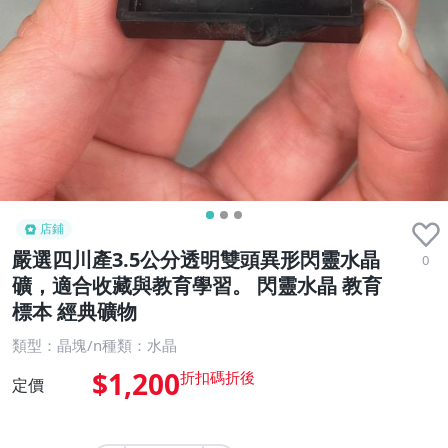
店鋪
嚴選四川產3.5公分透明雙頭異形閃靈水晶
0
礦，適合收藏與教育學習。 閃靈水晶 教育
標本 經典礦物
類型：晶塊/n種類：水晶
$1,200
定價