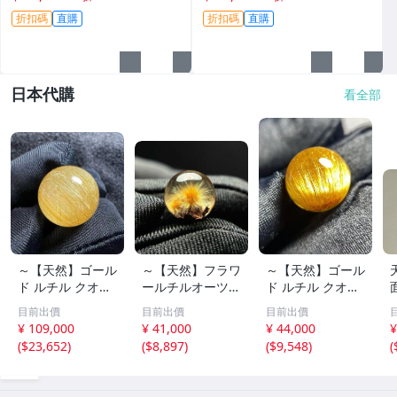
沙 手鏈 料子
或精品收藏 A貨翡翠 翡翠原石
折扣碼
直購
折扣碼
直購
天然料型
日本代購
看全部
～【天然】ゴール
～【天然】フラワ
～【天然】ゴール
ド ルチル クオー
ールチルオーツ
ド ルチル クオー
ツ 丸玉 18.2mm
丸玉 10.5mm 1.6
ツ 丸玉 13.7mm
目前出價
目前出價
目前出價
8.5g
g
3.7g
¥ 109,000
¥ 41,000
¥ 44,000
¥
(
$23,652
)
(
$8,897
)
(
$9,548
)
(