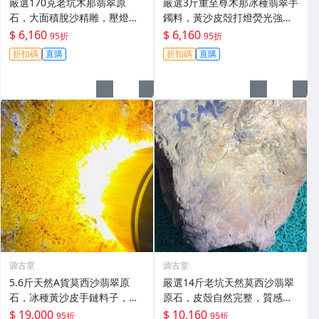
嚴選170克老坑木那翡翠原
嚴選3斤重至尊木那冰種翡翠手
石，大面積脫沙精雕，壓燈通
鐲料，黃沙皮殻打燈熒光強
透無雜質，油性佳冰種特級，
烈，水頭極佳，種水化開石型
$ 6,160
$ 6,160
95折
95折
適合收藏與鑽刻#翡翠 #老坑玉
規整，皮殼完整無損。適合做
折扣碼
直購
折扣碼
直購
#冰種翡翠
手鐲、掛件或雕刻，保留原礦
狀態。 翡翠 A貨
源古堂
源古堂
5.6斤天然A貨莫西沙翡翠原
嚴選14斤老坑天然莫西沙翡翠
石，冰種黃沙皮手鏈料子，水
原石，皮殼自然完整，質感
頭佳適合打造掛件或手鏈 莫西
佳，狀態上乘，適合打造手鍊
$ 19,000
$ 10,160
95折
95折