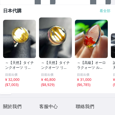
日本代購
看全部
～【天然】タイチ
～【天然】タイチ
～【高級】オーロ
ンクオーツ リン
ンクオーツ リン
ラクォーツ ルー
グ s925 3.1g
グ s925 3.9g
ス 3.9g
目前出價
目前出價
目前出價
¥ 32,000
¥ 40,800
¥ 31,000
¥
(
$7,003
)
(
$8,929
)
(
$6,785
)
(
關於我們
客服中心
聯絡我們