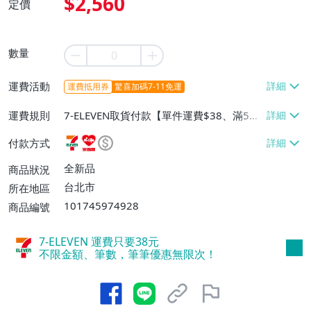
$2,560
定價
數量
運費活動
運費抵用券
驚喜加碼7-11免運
運費規則
7-ELEVEN取貨付款【單件運費$38、滿5件
或消費滿$1298免運費】、7-ELEVEN取貨
付款方式
不付款【免運費】、萊爾富取貨付款【單件
運費$60、滿5件或消費滿$1298免運
全新品
商品狀況
費】、宅配/貨運【單件運費$120、滿5件
台北市
所在地區
或消費滿$1598免運費】
101745974928
商品編號
7-ELEVEN 運費只要
38
元
不限金額、筆數，筆筆優惠無限次！