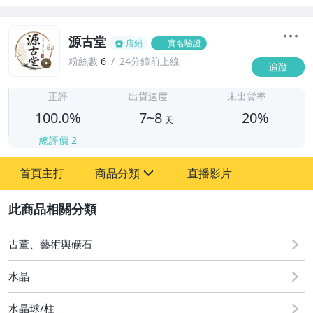
源古堂
店鋪
實名驗證
粉絲數
6
24分鐘前上線
追蹤
7
正評
出貨速度
未出貨率
100.0%
7~8
20%
天
總評價
2
首頁主打
商品分類
直播影片
sign
2
其它
古董、藝術與礦石
水晶
水晶球/柱