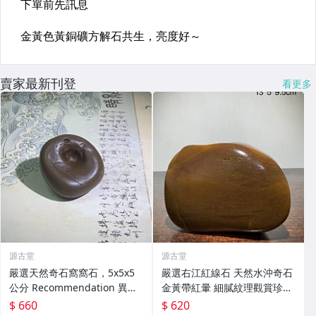
賣家最新刊登
看更多
源古堂
源古堂
嚴選天然奇石窩窩石，5x5x5
嚴選右江紅線石 天然水沖奇石
公分 Recommendation 異國
金黃帶紅暈 細膩紋理觀賞珍藏
奇石 奇異石材
老坑精品裂紋自然 右江 石頭
$ 660
$ 620