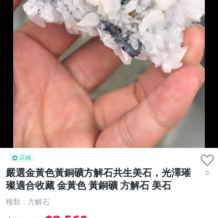
店鋪
嚴選金黃色黃銅礦方解石共生美石，光澤璀
0
璨適合收藏 金黃色 黃銅礦 方解石 美石
種類：方解石