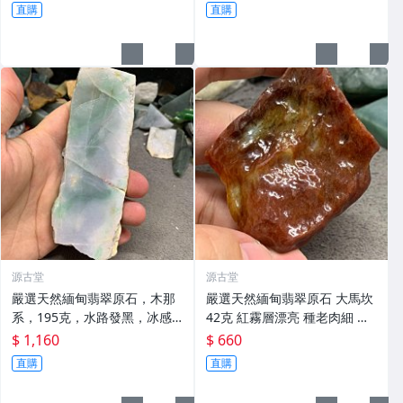
奇石
直購
直購
源古堂
源古堂
嚴選天然緬甸翡翠原石，木那
嚴選天然緬甸翡翠原石 大馬坎
系，195克，水路發黑，冰感
42克 紅霧層漂亮 種老肉細 裂
佳，裂痕多，厚13，適合收藏
痕少 油性佳 廚房用具收藏家必
$ 1,160
$ 660
解封 翡翠原石 木那 緬甸 jade
備 古董 緬玉 翡翠
直購
直購