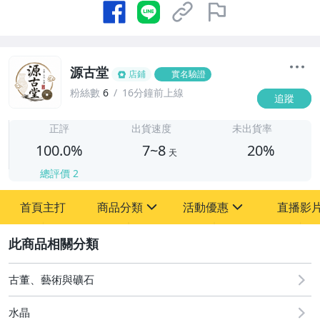
源古堂
店鋪
實名驗證
粉絲數
6
16分鐘前上線
追蹤
7
正評
出貨速度
未出貨率
100.0%
7~8
20%
天
總評價
2
首頁主打
商品分類
活動優惠
直播影
sign
sign
2
其它
[全店] 周年慶
[全店] 粉絲專享
古董、藝術與礦石
水晶