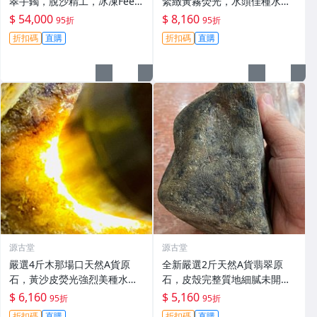
翠手鐲，脫沙精工，冰凍Feel
緊緻黃霧熒光，水頭佳種水
足，熒光璀璨，保真收藏級#
足，適合手鐲掛件把件，新料
$ 54,000
$ 8,160
95折
95折
翡翠 #天然翡翠 #A貨翡翠玉石
未加工，保存完美好檢測。 天
折扣碼
直購
折扣碼
直購
然A貨翡翠 手鐲 材質
源古堂
源古堂
嚴選4斤木那場口天然A貨原
全新嚴選2斤天然A貨翡翠原
石，黃沙皮熒光強烈美種水手
石，皮殼完整質地細膩未開
鐲掛件料子，形體規整待工，
料，保存良好，適合雕刻優美
$ 6,160
$ 5,160
95折
95折
支持檢測未動皮殼，沙粒感足
手鐲，壓手感人品相佳 天然A
折扣碼
直購
折扣碼
直購