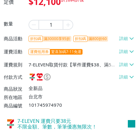
$12,100
定價
數量
商品活動
折扣碼
滿30000享95折
折扣碼
滿800折60
運費活動
運費抵用券
驚喜加碼7-11免運
運費規則
7-ELEVEN取貨付款【單件運費$38、滿5件
或消費滿$1298免運費】、7-ELEVEN取貨
付款方式
不付款【免運費】、萊爾富取貨付款【單件
運費$60、滿5件或消費滿$1298免運
全新品
商品狀況
費】、宅配/貨運【單件運費$120、滿5件
台北市
所在地區
或消費滿$1598免運費】
101745974970
商品編號
7-ELEVEN 運費只要
38
元
不限金額、筆數，筆筆優惠無限次！