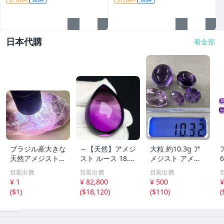
細節私聊。 原石未動 皮殼完整
貨翡翠 碧玉 手鐲原料
水頭好
日本代購
看全部
ブラジル産大きな
～【天然】アメジ
大粒 約10.3g ア
天然アメジスト結
スト ルース 18.7
メジスト アメシ
晶551g［紫水
g
スト ルース おま
目前出價
目前出價
目前出價
晶］1本剣^ ^綺麗
とめ セット 宝石
¥ 1
¥ 82,800
¥ 500
¥
色石 ルース ジュ
(
$1
)
(
$18,120
)
(
$110
)
(
エリー 外し石 07
29④