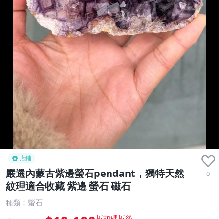
店鋪
嚴選內蒙古紫邊螢石pendant，獨特天然
0
紋理適合收藏 紫邊 螢石 磁石
種類：螢石