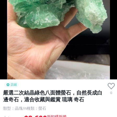
店鋪
嚴選二次結晶綠色八面體螢石，自然長成白
0
邊奇石，適合收藏與鑑賞 琉璃 奇石
類型：晶塊/n種類：螢石