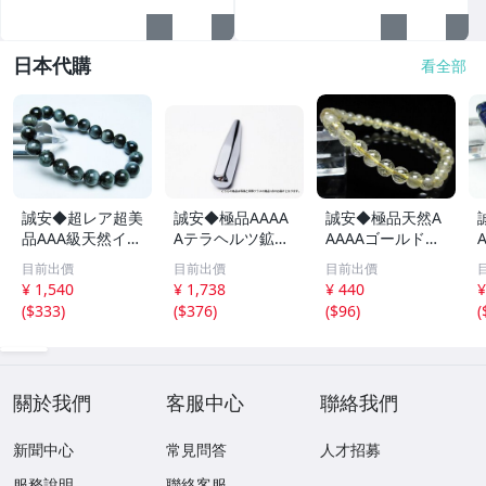
日本代購
看全部
誠安◆超レア超美
誠安◆極品AAAA
誠安◆極品天然A
品AAA級天然イー
Aテラヘルツ鉱石
AAAAゴールドタ
グルアイブレスレ
マッサージ棒サイ
イチンルチルブレ
目前出價
目前出價
目前出價
ット 10mm [T15
ズ：小[T557-215
スレット 6mm [T
m
¥ 1,540
¥ 1,738
¥ 440
¥
6-6923]
1]
171-7937]
(
$333
)
(
$376
)
(
$96
)
(
關於我們
客服中心
聯絡我們
新聞中心
常見問答
人才招募
服務說明
聯絡客服