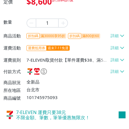
$8,600
定價
數量
商品活動
折扣碼
滿30000享95折
折扣碼
滿800折60
運費活動
運費抵用券
週末7-11免運
運費規則
7-ELEVEN取貨付款【單件運費$38、滿5件
或消費滿$1298免運費】、7-ELEVEN取貨
付款方式
不付款【免運費】、萊爾富取貨付款【單件
運費$60、滿5件或消費滿$1298免運
全新品
商品狀況
費】、宅配/貨運【單件運費$120、滿5件
台北市
所在地區
或消費滿$1598免運費】
101745975093
商品編號
7-ELEVEN 運費只要
38
元
不限金額、筆數，筆筆優惠無限次！