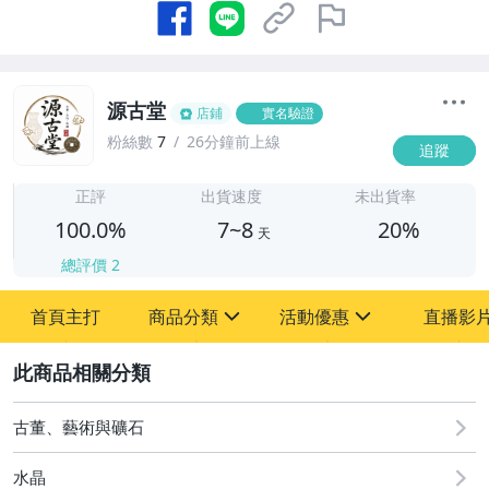
源古堂
店鋪
實名驗證
粉絲數
7
26分鐘前上線
追蹤
7
正評
出貨速度
未出貨率
100.0%
7~8
20%
天
總評價
2
首頁主打
商品分類
活動優惠
直播影
sign
sign
2
其它
[全店] 周年慶
[全店] 粉絲專享
古董、藝術與礦石
水晶