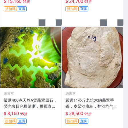
$ 15,160
$ 24,700
95折
95折
牌子。嚴選原石未動，保存完
品鑑。支持檢測，全國保真。
折扣碼
直購
折扣碼
直購
好。冰感強，種水優良。翡翠
莫西沙 翡翠 原石
玉石 翡翠原石 老
源古堂
源古堂
嚴選400克天然A貨翡翠原石，
嚴選11公斤老坑木納翡翠手
熒光奪目色根清晰，推薦直接
鐲，皮緊沙底細，翻沙均勻，
把玩與雕刻，支持私人訂制取
適合收藏家鐲#翡翠 手鐲 玉石
$ 8,160
$ 28,500
95折
95折
件 翡翠原石 天然A貨 熒光翡翠
折扣碼
直購
折扣碼
直購