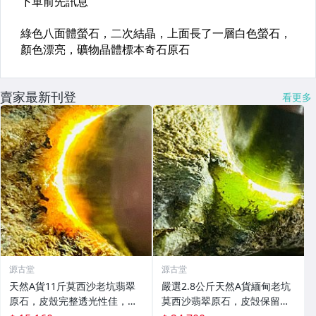
賣家最新刊登
看更多
源古堂
源古堂
天然A貨11斤莫西沙老坑翡翠
嚴選2.8公斤天然A貨緬甸老坑
原石，皮殼完整透光性佳，黃
莫西沙翡翠原石，皮殻保留自
霧美如冰裂，適合製作手鐲或
然熒光，適合雕刻手鐲或擺放