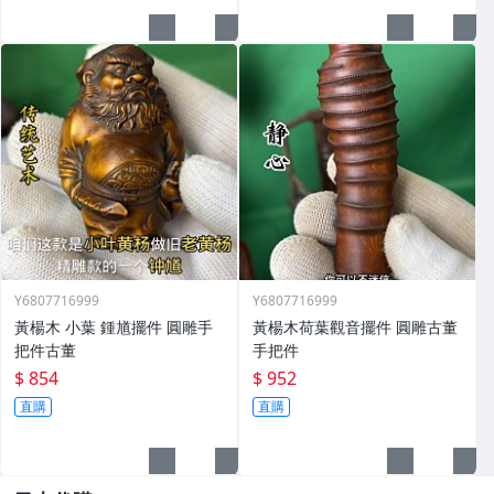
Y6807716999
Y6807716999
黃楊木 小葉 鍾馗擺件 圓雕手
黃楊木荷葉觀音擺件 圓雕古董
把件古董
手把件
$ 854
$ 952
直購
直購