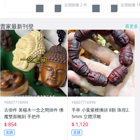
近期銷量 2 件
近期銷量 18
賣家最新刊登
看更多
Y6807716999
Y6807716999
古掛件 黃楊木一念之間掛件 佛
手串 小葉紫檀佛頭 8顆 珠徑2.
魔雙面雕刻 手把件
5mm 立體浮雕
$ 854
$ 1,120
直購
直購