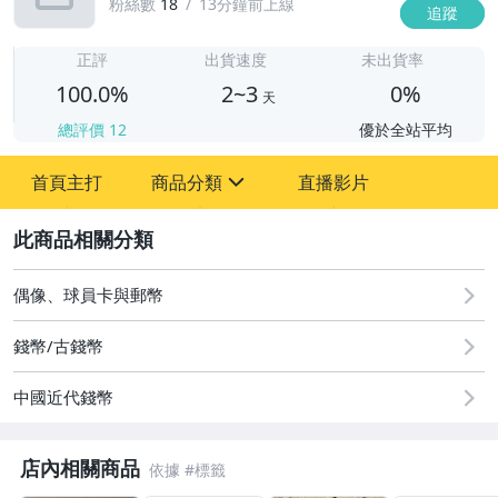
粉絲數
18
13分鐘前上線
追蹤
2
正評
出貨速度
未出貨率
100.0%
2~3
0%
天
總評價
12
優於全站平均
首頁主打
商品分類
直播影片
sign
2
圖書/影音/文具
偶像、球員卡與郵幣
古董、藝術與礦石
錢幣/古錢幣
手機、配件與通訊
中國近代錢幣
居家、家具與園藝
玩具、模型與公仔
店內相關商品