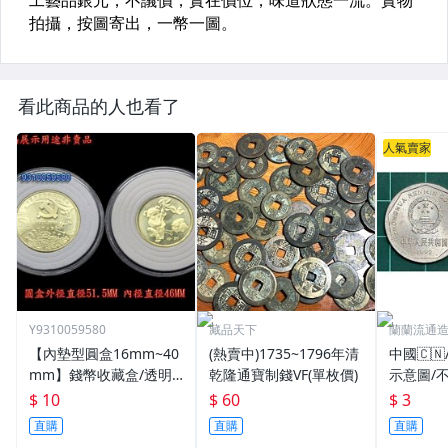
看此商品的人也看了
人氣賣家
Y9310059580
藏品天下
蘭蘭流通
【內墊型圓盒16mm~40
(熱賣中)1735~1796年清
中國🇨
mm】錢幣收藏盒/透明
乾隆通寶制錢VF(單枚價)
示意圖/
圓盒/硬幣盒/錢幣收藏用
機出貨
$ 10
$ 60
$ 3
品
直購
直購
直購