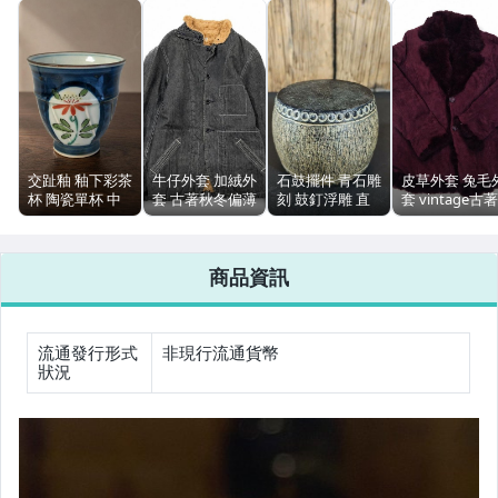
男性精品與服飾
偶像、球員卡與郵幣
女裝與服飾配件
手錶與飾品配件
交趾釉 釉下彩茶
牛仔外套 加絨外
石鼓擺件 青石雕
皮草外套 兔毛
女包精品與女鞋
杯 陶瓷單杯 中
套 古著秋冬偏薄
刻 鼓釘浮雕 直
套 vintage古著
式茶具 幾乎全新
大骨架 肩寬
徑9cm 高7cm
紅色 衣長72cm
品項如圖
47cm
無裂紋
運動、戶外與休閒
商品資訊
流通發行形式
非現行流通貨幣
狀況