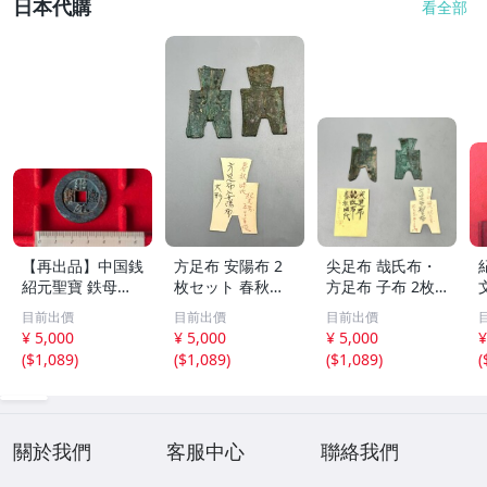
日本代購
看全部
【再出品】中国銭
方足布 安陽布 2
尖足布 哉氏布・
紹元聖寶 鉄母
枚セット 春秋戦
方足布 子布 2枚
銭？
国時代 中国古代
セット 中国戦国
目前出價
目前出價
目前出價
銭貨 布貨 布幣 銅
古銭 布幣 古銭 貨
¥ 5,000
¥ 5,000
¥ 5,000
¥
銭 古銭 コレクシ
布 貨幣
(
$1,089
)
(
$1,089
)
(
$1,089
)
(
ョン 貨幣
關於我們
客服中心
聯絡我們