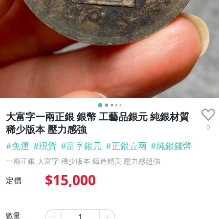
大富字一兩正銀 銀幣 工藝品銀元 純銀材質
0
稀少版本 壓力感強
#
免運
#
現貨
#
富字銀元
#
正銀壹兩
#
純銀錢幣
一兩正銀 大富字 稀少版本 鑄造精美 壓力感超強
$15,000
定價
數量